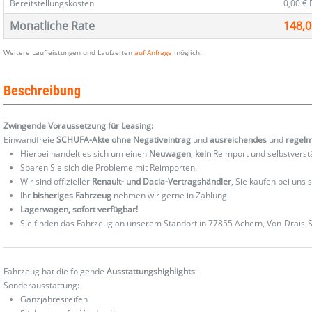
Bereitstellungskosten
0,00 €
Monatliche Rate
148,0
Weitere Laufleistungen und Laufzeiten
auf Anfrage
möglich.
Beschreibung
Zwingende Voraussetzung für Leasing:
Einwandfreie
SCHUFA-Akte ohne Negativeintrag
und
ausreichendes
und
regel
Hierbei handelt es sich um einen
Neuwagen
,
kein
Reimport und selbstverst
Sparen Sie sich die Probleme mit Reimporten.
Wir sind offizieller
Renault- und Dacia-Vertragshändler
, Sie kaufen bei uns
Ihr
bisheriges Fahrzeug
nehmen wir gerne in Zahlung.
Lagerwagen, sofort verfügbar!
Sie finden das Fahrzeug an unserem Standort in 77855 Achern, Von-Drais-St
Fahrzeug hat die folgende
Ausstattungshighlights
:
Sonderausstattung:
Ganzjahresreifen