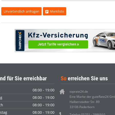
Unverbindlich anfragen
Merkliste
nd für Sie erreichbar
So
erreichen Sie uns
g
08:00 - 19:00
toprate24.de
Eine Marke der guteRate24 G
ag
08:00 - 19:00
Halberstädter Str. 89
ch
08:00 - 19:00
33106 Paderborn
stag
08:00 - 19:00
Telefon 05251 - 2986910