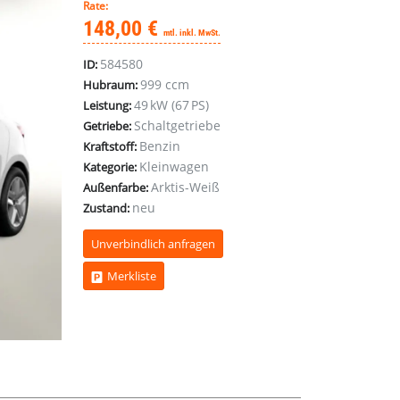
Rate:
148,00 €
mtl. inkl. MwSt.
584580
ID:
999 ccm
Hubraum:
49 kW (67 PS)
Leistung:
Schaltgetriebe
Getriebe:
Benzin
Kraftstoff:
Kleinwagen
Kategorie:
Arktis-Weiß
Außenfarbe:
neu
Zustand:
Unverbindlich anfragen
Merkliste