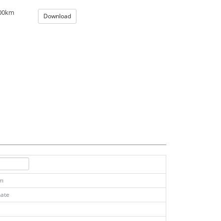
100km
Download
km
ate