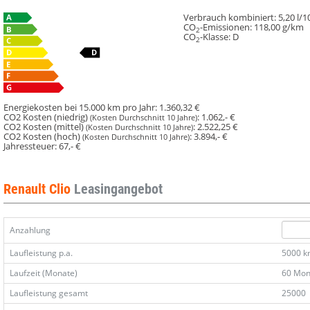
Verbrauch kombiniert:
5,20 l/
CO
-Emissionen:
118,00 g/km
2
CO
-Klasse:
D
2
Energiekosten bei 15.000 km pro Jahr:
1.360,32 €
CO2 Kosten (niedrig)
:
1.062,- €
(Kosten Durchschnitt 10 Jahre)
CO2 Kosten (mittel)
:
2.522,25 €
(Kosten Durchschnitt 10 Jahre)
CO2 Kosten (hoch)
:
3.894,- €
(Kosten Durchschnitt 10 Jahre)
Jahressteuer:
67,- €
Renault Clio
Leasingangebot
Anzahlung
Laufleistung p.a.
5000 
Laufzeit (Monate)
60 Mon
Laufleistung gesamt
25000