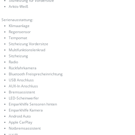
Sitzheizung für Vordersitze
Arktis-Weiß
Serienausstattung:
Klimaanlage
Regensensor
Tempomat
Sitzheizung Vordersitze
Multifunktionslenkrad
Sitzheizung
Radio
Rückfahrkamera
Bluetooth Freisprecheinrichtung
USB Anschluss
AUX-In Anschluss
Bremsassistent
LED-Scheinwerfer
Einparkhilfe Sensoren hinten
Einparkhilfe Kamera
Android Auto
Apple CarPlay
Notbremsassistent
u.v.m.