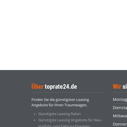
Über
toprate24.de
Wir
si
Monta
Finden Sie die günstigsten Leasing
Angebote für Ihren Traumwagen.
Dienst
Günstigste Leasing Raten
Mittwo
Günstigste Leasing Angebote für Neu-
Donner
Vorführ- und Gebrauchtwagen