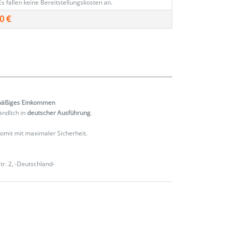
Es fallen keine Bereitstellungskosten an.
0 €
mäßiges
Einkommen
ändlich in
deutscher Ausführung
.
 somit mit maximaler Sicherheit.
r. 2, -Deutschland-