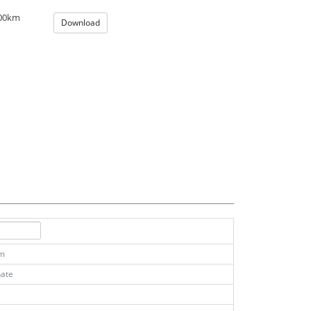
100km
Download
km
ate