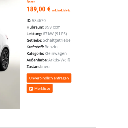
Rate:
189,00 €
mtl. inkl. MwSt.
584670
ID:
999 ccm
Hubraum:
67 kW (91 PS)
Leistung:
Schaltgetriebe
Getriebe:
Benzin
Kraftstoff:
Kleinwagen
Kategorie:
Arktis-Weiß
Außenfarbe:
neu
Zustand:
Unverbindlich anfragen
Merkliste