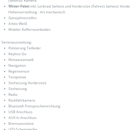
(seitlich): Kamera
Winter-Paket
inkl. Lenkrad: beheizt und Vordersitze (Fahrer): beheizt; Vorde
Höhenverstellung - Art mechanisch
Ganzjahresreifen
Arktis-Weiß
Mobiler Kofferraumboden
Serienausstattung:
Polsterung Teilleder
Keyless-Go
Klimaautomatik
Navigation
Regensensor
Tempomat
Sitzheizung Vordersitze
Sitzheizung
Radio
Rückfahrkamera
Bluetooth Freisprecheinrichtung
USB Anschluss
AUX-In Anschluss
Bremsassistent
LED-Scheinwerfer