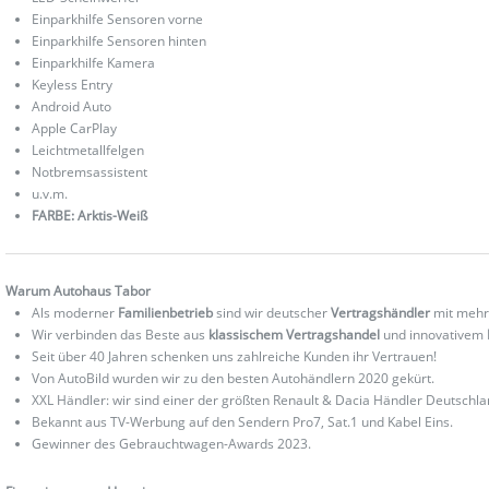
Einparkhilfe Sensoren vorne
Einparkhilfe Sensoren hinten
Einparkhilfe Kamera
Keyless Entry
Android Auto
Apple CarPlay
Leichtmetallfelgen
Notbremsassistent
u.v.m.
FARBE: Arktis-Weiß
Warum Autohaus Tabor
Als moderner
Familienbetrieb
sind wir deutscher
Vertragshändler
mit mehr
Wir verbinden das Beste aus
klassischem Vertragshandel
und innovativem
Seit über 40 Jahren schenken uns zahlreiche Kunden ihr Vertrauen!
Von AutoBild wurden wir zu den besten Autohändlern 2020 gekürt.
XXL Händler: wir sind einer der größten Renault & Dacia Händler Deutschla
Bekannt aus TV-Werbung auf den Sendern Pro7, Sat.1 und Kabel Eins.
Gewinner des Gebrauchtwagen-Awards 2023.