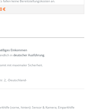
Es fallen keine Bereitstellungskosten an.
0 €
mäßiges
Einkommen
ändlich in
deutscher Ausführung
.
 somit mit maximaler Sicherheit.
r. 2, -Deutschland-
hilfe (vorne, hinten): Sensor & Kamera; Einparkhilfe