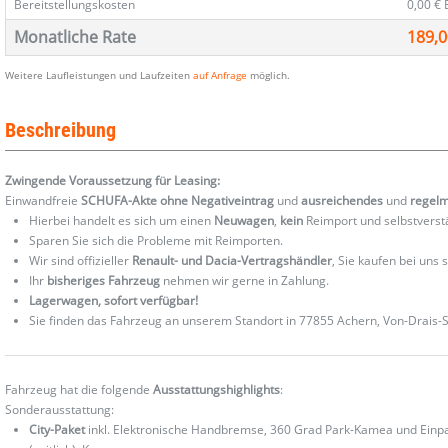
Bereitstellungskosten
0,00 €
Monatliche Rate
189,0
Weitere Laufleistungen und Laufzeiten
auf Anfrage
möglich.
Beschreibung
Zwingende Voraussetzung für Leasing:
Einwandfreie
SCHUFA-Akte ohne Negativeintrag
und
ausreichendes
und
regel
Hierbei handelt es sich um einen
Neuwagen
,
kein
Reimport und selbstverst
Sparen Sie sich die Probleme mit Reimporten.
Wir sind offizieller
Renault- und Dacia-Vertragshändler
, Sie kaufen bei uns
Ihr
bisheriges Fahrzeug
nehmen wir gerne in Zahlung.
Lagerwagen, sofort verfügbar!
Sie finden das Fahrzeug an unserem Standort in 77855 Achern, Von-Drais-St
Fahrzeug hat die folgende
Ausstattungshighlights
:
Sonderausstattung:
City-Paket
inkl. Elektronische Handbremse, 360 Grad Park-Kamea und Einpark