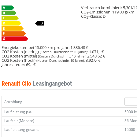
Verbrauch kombiniert:
5,30 l/
CO
-Emissionen:
119,00 g/km
2
CO
-Klasse:
D
2
Energiekosten bei 15.000 km pro Jahr:
1.386,48 €
CO2 Kosten (niedrig)
:
1.071,- €
(Kosten Durchschnitt 10 Jahre)
CO2 Kosten (mittel)
:
2.543,62 €
(Kosten Durchschnitt 10 Jahre)
CO2 Kosten (hoch)
:
3.927,- €
(Kosten Durchschnitt 10 Jahre)
Jahressteuer:
69,- €
Renault Clio
Leasingangebot
Anzahlung
Laufleistung p.a.
5000 
Laufzeit (Monate)
36 Mon
Laufleistung gesamt
15000