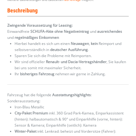
Beschreibung
Zwingende Voraussetzung für Leasing:
Einwandfreie
SCHUFA-Akte ohne Negativeintrag
und
ausreichendes
und
regelmäßiges
Einkommen
Hierbei handelt es sich um einen
Neuwagen
,
kein
Reimport und
selbstverständlich in
deutscher Ausführung
.
Sparen Sie sich die Probleme mit Reimporten.
Wir sind offizieller
Renault- und Dacia-Vertragshändler
, Sie kaufen
bei uns somit mit maximaler Sicherheit.
Ihr
bisheriges Fahrzeug
nehmen wir gerne in Zahlung.
Fahrzeug hat die folgende
Ausstattungshighlights
:
Sonderausstattung:
Iron-Blau Metallic
City-Paket Premium
inkl. 360 Grad Park-Kamea, Einparkassistent
(hinten): halbautomatisch & 90° und Einparkhilfe (vorne, hinten):
Sensor & Kamera; Einparkhilfe (seitlich): Kamera
Winter-Paket
inkl. Lenkrad: beheizt und Vordersitze (Fahrer):