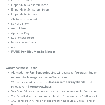
LED-Scheinwerfer
Einparkhilfe Sensoren vorne
Einparkhilfe Sensoren hinten
Einparkhilfe Kamera
Abstandstempomat
Keyless Entry
Android Auto
Apple CarPlay
Leichtmetallfelgen
Notbremsassistent
u.v.m.
FARBE: Iron-Blau Metallic-Metallic
Warum Autohaus Tabor
Als moderner
Familienbetrieb
sind wir deutscher
Vertragshändler
mit mehrfach ausgezeichneten Werkstätten.
Wir verbinden das Beste aus
klassischem Vertragshandel
und
innovativem
Internet-Autohaus
.
Seit über 40 Jahren schenken uns zahlreiche Kunden ihr Vertrauen!
Von AutoBild wurden wir zu den besten Autohändlern 2020 gekürt.
XXL Händler: wir sind einer der größten Renault & Dacia Händler