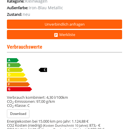
Kleinwagen
Kategorie:
Iron-Blau Metallic
Außenfarbe:
neu
Zustand:
Unverbindlich anfragen
Merkliste
Verbrauchswerte
Verbrauch kombiniert:
4,30 l/100km
CO
-Emissionen:
97,00 g/km
2
CO
-Klasse:
C
2
Download
Energiekosten bei 15.000 km pro Jahr:
1.124,88 €
CO2 Kosten (niedrig)
:
873,- €
(Kosten Durchschnitt 10 Jahre)