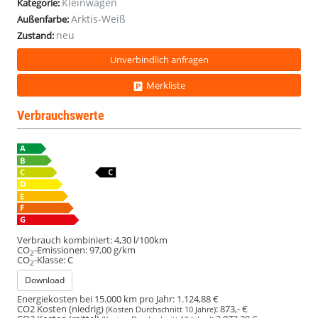
Kleinwagen
Kategorie:
Arktis-Weiß
Außenfarbe:
neu
Zustand:
Unverbindlich anfragen
Merkliste
Verbrauchswerte
Verbrauch kombiniert:
4,30 l/100km
CO
-Emissionen:
97,00 g/km
2
CO
-Klasse:
C
2
Download
Energiekosten bei 15.000 km pro Jahr:
1.124,88 €
CO2 Kosten (niedrig)
:
873,- €
(Kosten Durchschnitt 10 Jahre)