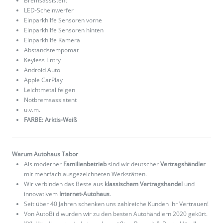
Bremsassistent
LED-Scheinwerfer
Einparkhilfe Sensoren vorne
Einparkhilfe Sensoren hinten
Einparkhilfe Kamera
Abstandstempomat
Keyless Entry
Android Auto
Apple CarPlay
Leichtmetallfelgen
Notbremsassistent
u.v.m.
FARBE: Arktis-Weiß
Warum Autohaus Tabor
Als moderner
Familienbetrieb
sind wir deutscher
Vertragshändler
mit mehrfach ausgezeichneten Werkstätten.
Wir verbinden das Beste aus
klassischem Vertragshandel
und
innovativem
Internet-Autohaus
.
Seit über 40 Jahren schenken uns zahlreiche Kunden ihr Vertrauen!
Von AutoBild wurden wir zu den besten Autohändlern 2020 gekürt.