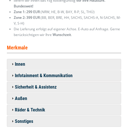
liefern wir Ihnen das Fzg kostengünstig
vor Ihre Haustüre.
Bundesweit!
Zone 1: 299 EUR
(NRW, HE, B-W, BAY, R-P, SL, THÜ)
Zone 2: 399 EUR
(BB, BER, BRE, HH, SACHS, SACHS-A, N-SACHS, M-
V, S-H)
Die Lieferung erfolgt auf eigener Achse. E-Auto auf Anfrage. Gerne
berücksichtigen wir Ihre
Wunschzeit
.
Merkmale
Innen
Infotainment & Kommunikation
Sicherheit & Assistenz
Außen
Räder & Technik
Sonstiges