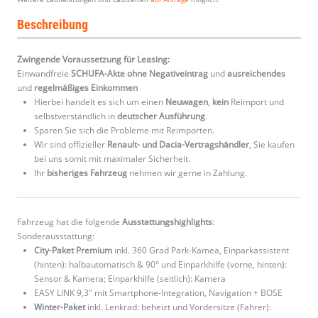
Beschreibung
Zwingende Voraussetzung für Leasing:
Einwandfreie
SCHUFA-Akte ohne Negativeintrag
und
ausreichendes
und
regelmäßiges
Einkommen
Hierbei handelt es sich um einen
Neuwagen
,
kein
Reimport und
selbstverständlich in
deutscher Ausführung
.
Sparen Sie sich die Probleme mit Reimporten.
Wir sind offizieller
Renault- und Dacia-Vertragshändler
, Sie kaufen
bei uns somit mit maximaler Sicherheit.
Ihr
bisheriges Fahrzeug
nehmen wir gerne in Zahlung.
Fahrzeug hat die folgende
Ausstattungshighlights
:
Sonderausstattung:
City-Paket Premium
inkl. 360 Grad Park-Kamea, Einparkassistent
(hinten): halbautomatisch & 90° und Einparkhilfe (vorne, hinten):
Sensor & Kamera; Einparkhilfe (seitlich): Kamera
EASY LINK 9,3" mit Smartphone-Integration, Navigation + BOSE
Winter-Paket
inkl. Lenkrad: beheizt und Vordersitze (Fahrer):