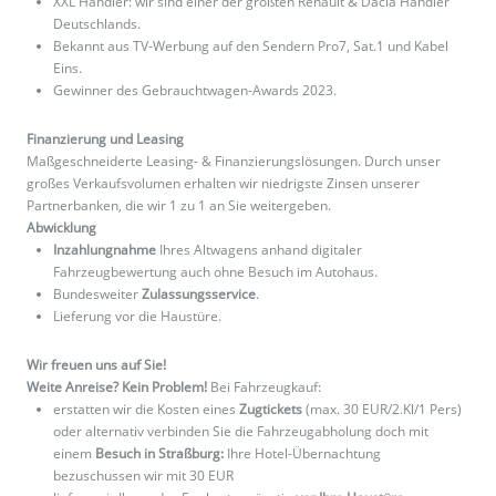
XXL Händler: wir sind einer der größten Renault & Dacia Händler
Deutschlands.
Bekannt aus TV-Werbung auf den Sendern Pro7, Sat.1 und Kabel
Eins.
Gewinner des Gebrauchtwagen-Awards 2023.
Finanzierung und Leasing
Maßgeschneiderte Leasing- & Finanzierungslösungen. Durch unser
großes Verkaufsvolumen erhalten wir niedrigste Zinsen unserer
Partnerbanken, die wir 1 zu 1 an Sie weitergeben.
Abwicklung
Inzahlungnahme
Ihres Altwagens anhand digitaler
Fahrzeugbewertung auch ohne Besuch im Autohaus.
Bundesweiter
Zulassungsservice
.
Lieferung vor die Haustüre.
Wir freuen uns auf Sie!
Weite Anreise? Kein Problem!
Bei Fahrzeugkauf:
erstatten wir die Kosten eines
Zugtickets
(max. 30 EUR/2.Kl/1 Pers)
oder alternativ verbinden Sie die Fahrzeugabholung doch mit
einem
Besuch in Straßburg:
Ihre Hotel-Übernachtung
bezuschussen wir mit 30 EUR