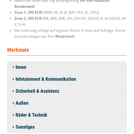
liefern wir Ihnen das Fzg kostengünstig
vor Ihre Haustüre.
Bundesweit!
Zone 1: 299 EUR
(NRW, HE, B-W, BAY, R-P, SL, THÜ)
Zone 2: 399 EUR
(BB, BER, BRE, HH, SACHS, SACHS-A, N-SACHS, M-
V, S-H)
Die Lieferung erfolgt auf eigener Achse. E-Auto auf Anfrage. Gerne
berücksichtigen wir Ihre
Wunschzeit
.
Merkmale
Innen
Infotainment & Kommunikation
Sicherheit & Assistenz
Außen
Räder & Technik
Sonstiges