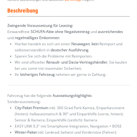
Beschreibung
Zwingende Voraussetzung für Leasing:
Einwandfreie
SCHUFA-Akte ohne Negativeintrag
und
ausreichendes
und
regelmäßiges
Einkommen
Hierbei handelt es sich um einen
Neuwagen
,
kein
Reimport und
selbstverständlich in
deutscher Ausführung
.
Sparen Sie sich die Probleme mit Reimporten.
Wir sind offizieller
Renault- und Dacia-Vertragshändler
, Sie kaufen
bei uns somit mit maximaler Sicherheit.
Ihr
bisheriges Fahrzeug
nehmen wir gerne in Zahlung.
Fahrzeug hat die folgende
Ausstattungshighlights
:
Sonderausstattung:
City-Paket Premium
inkl. 360 Grad Park-Kamea, Einparkassistent
(hinten): halbautomatisch & 90° und Einparkhilfe (vorne, hinten):
Sensor & Kamera; Einparkhilfe (seitlich): Kamera
EASY LINK 9,3" mit Smartphone-Integration, Navigation + BOSE
Winter-Paket
inkl. Lenkrad: beheizt und Vordersitze (Fahrer):