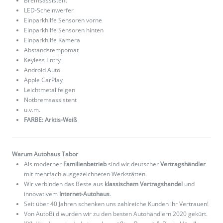
Bremsassistent
LED-Scheinwerfer
Einparkhilfe Sensoren vorne
Einparkhilfe Sensoren hinten
Einparkhilfe Kamera
Abstandstempomat
Keyless Entry
Android Auto
Apple CarPlay
Leichtmetallfelgen
Notbremsassistent
u.v.m.
FARBE: Arktis-Weiß
Warum Autohaus Tabor
Als moderner
Familienbetrieb
sind wir deutscher
Vertragshändler
mit mehrfach ausgezeichneten Werkstätten.
Wir verbinden das Beste aus
klassischem Vertragshandel
und
innovativem
Internet-Autohaus
.
Seit über 40 Jahren schenken uns zahlreiche Kunden ihr Vertrauen!
Von AutoBild wurden wir zu den besten Autohändlern 2020 gekürt.