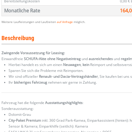
Bereitstellungskosten
0,00 €
Monatliche Rate
164,0
Weitere Laufleistungen und Laufzeiten
auf Anfrage
möglich.
Beschreibung
Zwingende Voraussetzung für Leasing:
Einwandfreie
SCHUFA-Akte ohne Negativeintrag
und
ausreichendes
und
regel
Hierbei handelt es sich um einen
Neuwagen
,
kein
Reimport und selbstverst
Sparen Sie sich die Probleme mit Reimporten.
Wir sind offizieller
Renault- und Dacia-Vertragshändler
, Sie kaufen bei uns
Ihr
bisheriges Fahrzeug
nehmen wir gerne in Zahlung.
Fahrzeug hat die folgende
Ausstattungshighlights
:
Sonderausstattung:
Dolomit-Grau
City-Paket Premium
inkl. 360 Grad Park-Kamea, Einparkassistent (hinten): h
Sensor & Kamera; Einparkhilfe (seitlich): Kamera