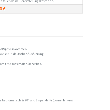
Es fallen keine Bereitstellungskosten an.
0 €
mäßiges
Einkommen
ändlich in
deutscher Ausführung
.
 somit mit maximaler Sicherheit.
albautomatisch & 90° und Einparkhilfe (vorne, hinten):