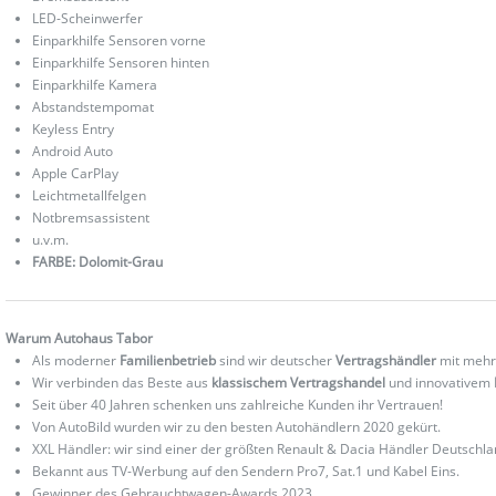
LED-Scheinwerfer
Einparkhilfe Sensoren vorne
Einparkhilfe Sensoren hinten
Einparkhilfe Kamera
Abstandstempomat
Keyless Entry
Android Auto
Apple CarPlay
Leichtmetallfelgen
Notbremsassistent
u.v.m.
FARBE: Dolomit-Grau
Warum Autohaus Tabor
Als moderner
Familienbetrieb
sind wir deutscher
Vertragshändler
mit mehr
Wir verbinden das Beste aus
klassischem Vertragshandel
und innovativem
Seit über 40 Jahren schenken uns zahlreiche Kunden ihr Vertrauen!
Von AutoBild wurden wir zu den besten Autohändlern 2020 gekürt.
XXL Händler: wir sind einer der größten Renault & Dacia Händler Deutschla
Bekannt aus TV-Werbung auf den Sendern Pro7, Sat.1 und Kabel Eins.
Gewinner des Gebrauchtwagen-Awards 2023.