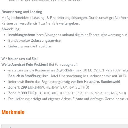
Finanzierung und Leasing
Maßgeschneiderte Leasing- & Finanzierungslösungen. Durch unser großes Verka
Partnerbanken, die wir 1 zu 1 an Sie weitergeben.
Abwicklung
Inzahlungnahme
Ihres Altwagens anhand digitaler Fahrzeugbewertung au
Bundesweiter
Zulassungsservice
.
Lieferung vor die Haustüre.
Wir freuen uns auf Sie!
Weite Anreise? Kein Problem!
Bei Fahrzeugkauf:
erstatten wir die Kosten eines
Zugtickets
(max. 30 EUR/2.Kl/1 Pers) oder al
Besuch in Straßburg:
Ihre Hotel-Übernachtung bezuschussen wir mit 30 EU
liefern wir Ihnen das Fzg kostengünstig
vor Ihre Haustüre. Bundesweit!
Zone 1: 299 EUR
(NRW, HE, B-W, BAY, R-P, SL, THÜ)
Zone 2: 399 EUR
(BB, BER, BRE, HH, SACHS, SACHS-A, N-SACHS, M-V, S-H)
Die Lieferung erfolgt auf eigener Achse. E-Auto auf Anfrage. Gerne berücks
Merkmale