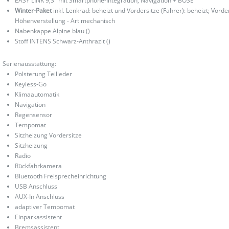
EASY LINK 9,3" mit Smartphone-Integration, Navigation + BOSE
Winter-Paket
inkl. Lenkrad: beheizt und Vordersitze (Fahrer): beheizt; Vorde
Höhenverstellung - Art mechanisch
Nabenkappe Alpine blau ()
Stoff INTENS Schwarz-Anthrazit ()
Serienausstattung:
Polsterung Teilleder
Keyless-Go
Klimaautomatik
Navigation
Regensensor
Tempomat
Sitzheizung Vordersitze
Sitzheizung
Radio
Rückfahrkamera
Bluetooth Freisprecheinrichtung
USB Anschluss
AUX-In Anschluss
adaptiver Tempomat
Einparkassistent
Bremsassistent