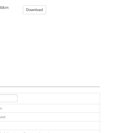
100km
Download
km
ate