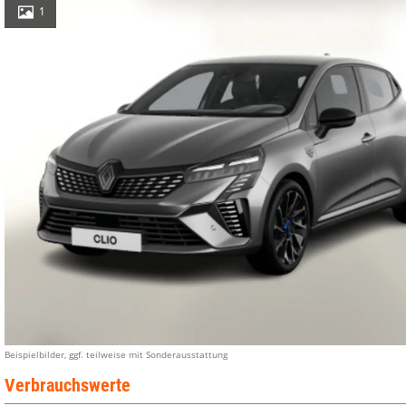
1
Beispielbilder, ggf. teilweise mit Sonderausstattung
Verbrauchswerte