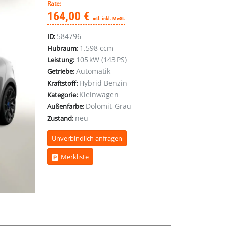
Rate:
164,00 €
mtl. inkl. MwSt.
584796
ID:
1.598 ccm
Hubraum:
105 kW (143 PS)
Leistung:
Automatik
Getriebe:
Hybrid Benzin
Kraftstoff:
Kleinwagen
Kategorie:
Dolomit-Grau
Außenfarbe:
neu
Zustand:
Unverbindlich anfragen
Merkliste