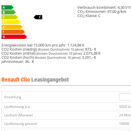
Verbrauch kombiniert:
4,30 l/
CO
-Emissionen:
97,00 g/km
2
CO
-Klasse:
C
2
Energiekosten bei 15.000 km pro Jahr:
1.124,88 €
CO2 Kosten (niedrig)
:
873,- €
(Kosten Durchschnitt 10 Jahre)
CO2 Kosten (mittel)
:
2.073,38 €
(Kosten Durchschnitt 10 Jahre)
CO2 Kosten (hoch)
:
3.201,- €
(Kosten Durchschnitt 10 Jahre)
Jahressteuer:
36,- €
Renault Clio
Leasingangebot
Anzahlung
Laufleistung p.a.
5000 
Laufzeit (Monate)
24 Mon
Laufleistung gesamt
10000