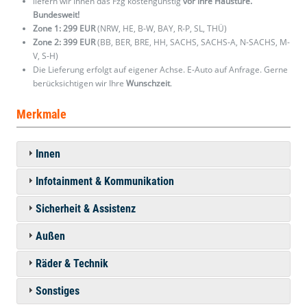
liefern wir Ihnen das Fzg kostengünstig
vor Ihre Haustüre.
Bundesweit!
Zone 1: 299 EUR
(NRW, HE, B-W, BAY, R-P, SL, THÜ)
Zone 2: 399 EUR
(BB, BER, BRE, HH, SACHS, SACHS-A, N-SACHS, M-
V, S-H)
Die Lieferung erfolgt auf eigener Achse. E-Auto auf Anfrage. Gerne
berücksichtigen wir Ihre
Wunschzeit
.
Merkmale
Innen
Infotainment & Kommunikation
Sicherheit & Assistenz
Außen
Räder & Technik
Sonstiges