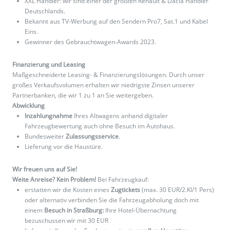
XXL Händler: wir sind einer der größten Renault & Dacia Händler
Deutschlands.
Bekannt aus TV-Werbung auf den Sendern Pro7, Sat.1 und Kabel
Eins.
Gewinner des Gebrauchtwagen-Awards 2023.
Finanzierung und Leasing
Maßgeschneiderte Leasing- & Finanzierungslösungen. Durch unser
großes Verkaufsvolumen erhalten wir niedrigste Zinsen unserer
Partnerbanken, die wir 1 zu 1 an Sie weitergeben.
Abwicklung
Inzahlungnahme
Ihres Altwagens anhand digitaler
Fahrzeugbewertung auch ohne Besuch im Autohaus.
Bundesweiter
Zulassungsservice
.
Lieferung vor die Haustüre.
Wir freuen uns auf Sie!
Weite Anreise? Kein Problem!
Bei Fahrzeugkauf:
erstatten wir die Kosten eines
Zugtickets
(max. 30 EUR/2.Kl/1 Pers)
oder alternativ verbinden Sie die Fahrzeugabholung doch mit
einem
Besuch in Straßburg:
Ihre Hotel-Übernachtung
bezuschussen wir mit 30 EUR