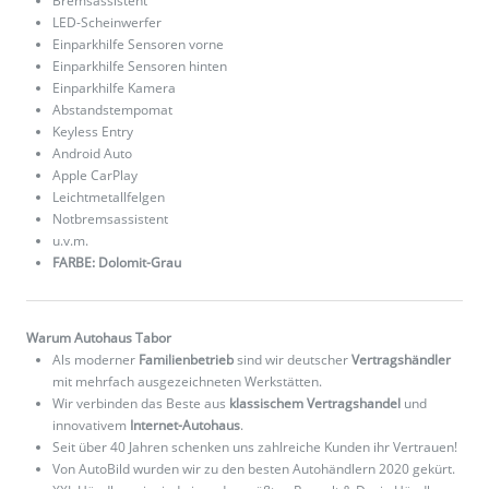
Bremsassistent
LED-Scheinwerfer
Einparkhilfe Sensoren vorne
Einparkhilfe Sensoren hinten
Einparkhilfe Kamera
Abstandstempomat
Keyless Entry
Android Auto
Apple CarPlay
Leichtmetallfelgen
Notbremsassistent
u.v.m.
FARBE: Dolomit-Grau
Warum Autohaus Tabor
Als moderner
Familienbetrieb
sind wir deutscher
Vertragshändler
mit mehrfach ausgezeichneten Werkstätten.
Wir verbinden das Beste aus
klassischem Vertragshandel
und
innovativem
Internet-Autohaus
.
Seit über 40 Jahren schenken uns zahlreiche Kunden ihr Vertrauen!
Von AutoBild wurden wir zu den besten Autohändlern 2020 gekürt.