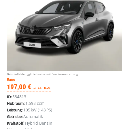
Beispielbilder, ggf. teilweise mit Sonderausstattung
Rate:
197,00 €
mtl. inkl. MwSt.
584813
ID:
1.598 ccm
Hubraum:
105 kW (143 PS)
Leistung:
Automatik
Getriebe:
Hybrid Benzin
Kraftstoff: