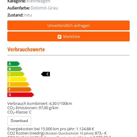
Kleinwagen
Kategorie:
Dolomit-Grau
Außenfarbe:
neu
Zustand:
Unverbindlich anfragen
Merkliste
Verbrauchswerte
Verbrauch kombiniert:
4,30 l/100km
CO
-Emissionen:
97,00 g/km
2
CO
-Klasse:
C
2
Download
Energiekosten bei 15.000 km pro Jahr:
1.124,88 €
CO2 Kosten (niedrig)
:
873,- €
(Kosten Durchschnitt 10 Jahre)