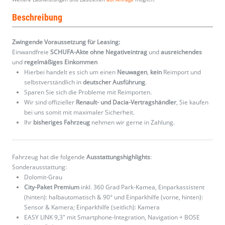
Beschreibung
Zwingende Voraussetzung für Leasing:
Einwandfreie
SCHUFA-Akte ohne Negativeintrag
und
ausreichendes
und
regelmäßiges
Einkommen
Hierbei handelt es sich um einen
Neuwagen
,
kein
Reimport und
selbstverständlich in
deutscher Ausführung
.
Sparen Sie sich die Probleme mit Reimporten.
Wir sind offizieller
Renault- und Dacia-Vertragshändler
, Sie kaufen
bei uns somit mit maximaler Sicherheit.
Ihr
bisheriges Fahrzeug
nehmen wir gerne in Zahlung.
Fahrzeug hat die folgende
Ausstattungshighlights
:
Sonderausstattung:
Dolomit-Grau
City-Paket Premium
inkl. 360 Grad Park-Kamea, Einparkassistent
(hinten): halbautomatisch & 90° und Einparkhilfe (vorne, hinten):
Sensor & Kamera; Einparkhilfe (seitlich): Kamera
EASY LINK 9,3" mit Smartphone-Integration, Navigation + BOSE