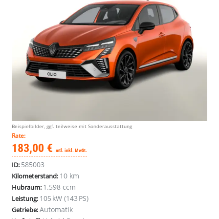
Beispielbilder, ggf. teilweise mit Sonderausstattung
Rate:
183,00 €
mtl. inkl. MwSt.
585003
ID:
10 km
Kilometerstand:
1.598 ccm
Hubraum:
105 kW (143 PS)
Leistung:
Automatik
Getriebe: