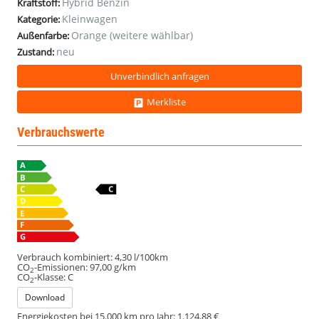
Hybrid Benzin
Kraftstoff:
Kleinwagen
Kategorie:
Orange (weitere wählbar)
Außenfarbe:
neu
Zustand:
Unverbindlich anfragen
Merkliste
Verbrauchswerte
Verbrauch kombiniert:
4,30 l/100km
CO
-Emissionen:
97,00 g/km
2
CO
-Klasse:
C
2
Download
Energiekosten bei 15.000 km pro Jahr:
1.124,88 €