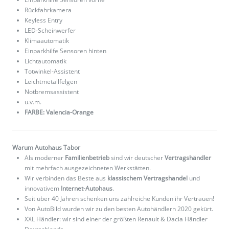
Rückfahrkamera
Keyless Entry
LED-Scheinwerfer
Klimaautomatik
Einparkhilfe Sensoren hinten
Lichtautomatik
Totwinkel-Assistent
Leichtmetallfelgen
Notbremsassistent
u.v.m.
FARBE: Valencia-Orange
Warum Autohaus Tabor
Als moderner
Familienbetrieb
sind wir deutscher
Vertragshändler
mit mehrfach ausgezeichneten Werkstätten.
Wir verbinden das Beste aus
klassischem Vertragshandel
und
innovativem
Internet-Autohaus
.
Seit über 40 Jahren schenken uns zahlreiche Kunden ihr Vertrauen!
Von AutoBild wurden wir zu den besten Autohändlern 2020 gekürt.
XXL Händler: wir sind einer der größten Renault & Dacia Händler