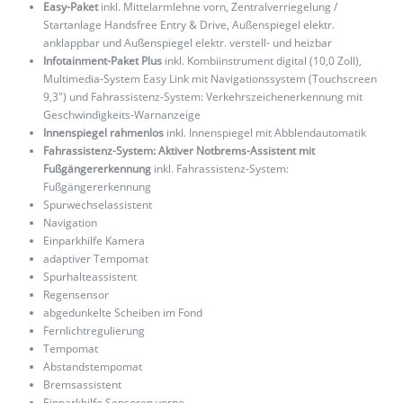
Easy-Paket
inkl. Mittelarmlehne vorn, Zentralverriegelung /
Startanlage Handsfree Entry & Drive, Außenspiegel elektr.
anklappbar und Außenspiegel elektr. verstell- und heizbar
Infotainment-Paket Plus
inkl. Kombiinstrument digital (10,0 Zoll),
Multimedia-System Easy Link mit Navigationssystem (Touchscreen
9,3") und Fahrassistenz-System: Verkehrszeichenerkennung mit
Geschwindigkeits-Warnanzeige
Innenspiegel rahmenlos
inkl. Innenspiegel mit Abblendautomatik
Fahrassistenz-System: Aktiver Notbrems-Assistent mit
Fußgängererkennung
inkl. Fahrassistenz-System:
Fußgängererkennung
Spurwechselassistent
Navigation
Einparkhilfe Kamera
adaptiver Tempomat
Spurhalteassistent
Regensensor
abgedunkelte Scheiben im Fond
Fernlichtregulierung
Tempomat
Abstandstempomat
Bremsassistent
Einparkhilfe Sensoren vorne