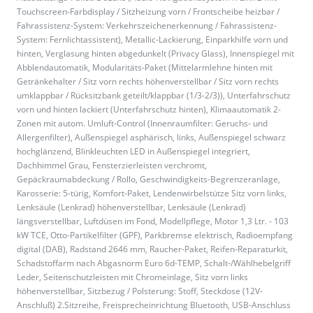
Touchscreen-Farbdisplay / Sitzheizung vorn / Frontscheibe heizbar /
Fahrassistenz-System: Verkehrszeichenerkennung / Fahrassistenz-
System: Fernlichtassistent), Metallic-Lackierung, Einparkhilfe vorn und
hinten, Verglasung hinten abgedunkelt (Privacy Glass), Innenspiegel mit
Abblendautomatik, Modularitäts-Paket (Mittelarmlehne hinten mit
Getränkehalter / Sitz vorn rechts höhenverstellbar / Sitz vorn rechts
umklappbar / Rücksitzbank geteilt/klappbar (1/3-2/3)), Unterfahrschutz
vorn und hinten lackiert (Unterfahrschutz hinten), Klimaautomatik 2-
Zonen mit autom. Umluft-Control (Innenraumfilter: Geruchs- und
Allergenfilter), Außenspiegel asphärisch, links, Außenspiegel schwarz
hochglänzend, Blinkleuchten LED in Außenspiegel integriert,
Dachhimmel Grau, Fensterzierleisten verchromt,
Gepäckraumabdeckung / Rollo, Geschwindigkeits-Begrenzeranlage,
Karosserie: 5-türig, Komfort-Paket, Lendenwirbelstütze Sitz vorn links,
Lenksäule (Lenkrad) höhenverstellbar, Lenksäule (Lenkrad)
längsverstellbar, Luftdüsen im Fond, Modellpflege, Motor 1,3 Ltr. - 103
kW TCE, Otto-Partikelfilter (GPF), Parkbremse elektrisch, Radioempfang
digital (DAB), Radstand 2646 mm, Raucher-Paket, Reifen-Reparaturkit,
Schadstoffarm nach Abgasnorm Euro 6d-TEMP, Schalt-/Wählhebelgriff
Leder, Seitenschutzleisten mit Chromeinlage, Sitz vorn links
höhenverstellbar, Sitzbezug / Polsterung: Stoff, Steckdose (12V-
Anschluß) 2.Sitzreihe, Freisprecheinrichtung Bluetooth, USB-Anschluss