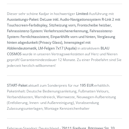
Dieser sehr schöne Kadjar in hochwertiger
Limited
-Ausführung mit
Ausstattungs-Paket: DeLuxe inkl. Audio-Navigationssystem R-Link 2 mit
Touchscreen-Farbdisplay, Sitzheizung vorn, Frontscheibe heizbar,
Fahrassistenz-System: Verkehrszeichenerkennung, Fahrassistenz-
System: Fernlichtassistent, Einparkhilfe vorn und hinten, Verglasung
hinten abgedunkelt (Privacy Glass), Innenspiegel mit
Abblendautomatik, LM-Felgen 7x17 (Aquila)
in attraktivem
BLAU
COSMOS
wurde in unseren Vertragswerkstätten auf Herz und Nieren
geprüft! Garantiemindestdauer 12 Monate. Zu einer Probefahrt sind Sie
jederzeit herzlich willkommen!
START-Paket
aktuell zum Sonderpreis für nur
195 EUR
erhältlich.
Paketinhalt: Deutsche Bedienungsanleitung, Fußmatten Velours,
Verbandskasten, Warndreieck, Warnweste, Neuwagen-Aufbereitung
(Entfolierung, Innen- und Außenreinigung), Vorabsendung
Zulassungsunterlagen, Montage Kennzeichenhalter
Fahrzeug-Standort: Deutschland -
79111 Freiburg, Bötzinger Str. 33