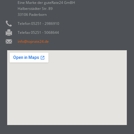
Eine Marke der guteRate24 GmBH
Halberstädter Str. 89
33106 Paderborn
Telefon 05251 - 2986910
Telefax 05251 - 5068644
info@toprate24.de