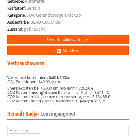
Automatik
Getriebe:
Benzin
Kraftstoff:
SUV/Geländewagen/Pickup
Kategorie:
BLAU COSMOS
Außenfarbe:
gebraucht
Zustand:
Unverbindlich anfragen
Merkliste
Verbrauchswerte
Verbrauch kombiniert:
6,60 l/100km
CO
-Emissionen:
149,00 g/km
2
Energiekosten bei 15.000 km pro Jahr:
1.726,56 €
CO2 Kosten (niedrig)
:
1.341,- €
(Kosten Durchschnitt 10 Jahre)
CO2 Kosten (mittel)
:
3.184,88 €
(Kosten Durchschnitt 10 Jahre)
CO2 Kosten (hoch)
:
4.917,- €
(Kosten Durchschnitt 10 Jahre)
Renault Kadjar
Leasingangebot
Anzahlung