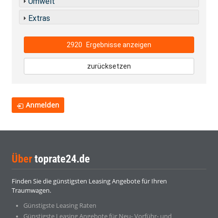
Umwelt
Extras
2920
Ergebnisse anzeigen
zurücksetzen
Anmelden
Über
toprate24.de
Finden Sie die günstigsten Leasing Angebote für Ihren
Traumwagen.
Günstigste Leasing Raten
Günstigste Leasing Angebote für Neu- Vorführ- und