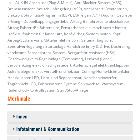
inkl. AUX-IN-Anschluss (Plug & Music), Anti-Blockier-System (ABS),
Bremsassistent, Antischlupfregelung (ASR), Antriebsart: Frontantrieb,
Elektron. Stabilitäts-Programm (ESP), LM-Felgen 7x17 (Aquila), Getriebe
7-Gang - Doppelkupplungsgetriebe, Airbag Beifahrerseite abschaltbar,
Airbag Fahrer-/Beifahrerseite, Fensterheber elektrisch vorn + hinten,
Isofix-Aufnahmen für Kindersitz, Kopf-Airbag-System hinten, Kopf-
Airbag-System vorn, Mittelarmlehne vorn, Seitenairbag vorn,
Zentralverriegelung / Startanlage Handsfree Entry & Drive, Dachreling
verchromt, Fahrassistenz-System: Berganfahr-Assistent (HSA),
Geschwindigkeits-Regelanlage (Tempomat), Lenkrad (Leder),
Servolenkung elektronisch gesteuert, Außenspiegel elektr. anklappbar,
Außenspiegel elektr. verstell- und heizbar, Coming-Home-Lichtfunktion,
Heckleuchten LED, Licht- und Regensensor, Nebelscheinwerfer,
Tagfahrlicht LED, Fahrassistenz-System: Spurwechsel-Warnsystem,
Reifendruck-Kontrollsystem, Start/Stop-Anlage
Merkmale
Innen
Infotainment & Kommunikation