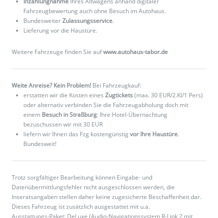
Inzahlungnahme
Ihres Altwagens anhand digitaler
Fahrzeugbewertung auch ohne Besuch im Autohaus.
Bundesweiter
Zulassungsservice
.
Lieferung vor die Haustüre.
Weitere Fahrzeuge finden Sie auf
www.autohaus-tabor.de
Weite Anreise? Kein Problem!
Bei Fahrzeugkauf:
erstatten wir die Kosten eines
Zugtickets
(max. 30 EUR/2.Kl/1 Pers)
oder alternativ verbinden Sie die Fahrzeugabholung doch mit
einem
Besuch in Straßburg
: Ihre Hotel-Übernachtung
bezuschussen wir mit 30 EUR
liefern wir Ihnen das Fzg kostengünstig
vor Ihre Haustüre
.
Bundesweit!
Trotz sorgfältiger Bearbeitung können Eingabe- und
Datenübermittlungsfehler nicht ausgeschlossen werden, die
Inseratsangaben stellen daher keine zugesicherte Beschaffenheit dar.
Dieses Fahrzeug ist zusätzlich ausgestattet mit u.a.
Ausstattungs-Paket: DeLuxe (Audio-Navigationssystem R-Link 2 mit