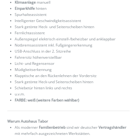
Klimaanlage
manuell
Einparkhilfe
hinten
Spurhalteassistent
Intelligenter Geschwindigkeitsassistent
Stark getönte Heck- und Seitenscheiben hinten
Fernlichtassistent
Außenspiegel elektrisch einstell-/beheizbar und anklappbar
Notbremsassistent inkl. Fußgängererkennung
USB-Anschluss in der 2. Sitzreihe
Fahrersitz höhenverstellbar
Licht- und Regensensor
Müdigkeitserkennung
Klapptische an den Rückenlehnen der Vordersitz
Stark getönte Heck-und Seitenscheiben hinten
Schiebetür hinten links und rechts
u.v.m.
FARBE: weiß (weitere Farben wählbar)
Warum Autohaus Tabor
Als moderner
Familienbetrieb
sind wir deutscher
Vertragshändler
mit mehrfach ausgezeichneten Werkstätten.