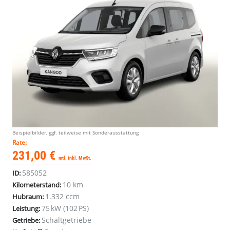
Beispielbilder, ggf. teilweise mit Sonderausstattung
Rate:
231,00 €
mtl. inkl. MwSt.
585052
ID:
10 km
Kilometerstand:
1.332 ccm
Hubraum:
75 kW (102 PS)
Leistung:
Schaltgetriebe
Getriebe: