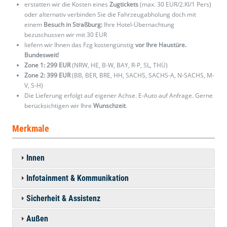
erstatten wir die Kosten eines
Zugtickets
(max. 30 EUR/2.Kl/1 Pers)
oder alternativ verbinden Sie die Fahrzeugabholung doch mit
einem
Besuch in Straßburg:
Ihre Hotel-Übernachtung
bezuschussen wir mit 30 EUR
liefern wir Ihnen das Fzg kostengünstig
vor Ihre Haustüre.
Bundesweit!
Zone 1: 299 EUR
(NRW, HE, B-W, BAY, R-P, SL, THÜ)
Zone 2: 399 EUR
(BB, BER, BRE, HH, SACHS, SACHS-A, N-SACHS, M-
V, S-H)
Die Lieferung erfolgt auf eigener Achse. E-Auto auf Anfrage. Gerne
berücksichtigen wir Ihre
Wunschzeit
.
Merkmale
Innen
Infotainment & Kommunikation
Sicherheit & Assistenz
Außen