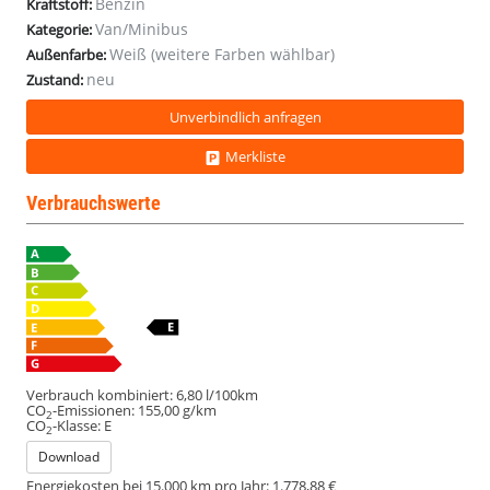
Benzin
Kraftstoff:
Van/Minibus
Kategorie:
Weiß (weitere Farben wählbar)
Außenfarbe:
neu
Zustand:
Unverbindlich anfragen
Merkliste
Verbrauchswerte
Verbrauch kombiniert:
6,80 l/100km
CO
-Emissionen:
155,00 g/km
2
CO
-Klasse:
E
2
Download
Energiekosten bei 15.000 km pro Jahr:
1.778,88 €