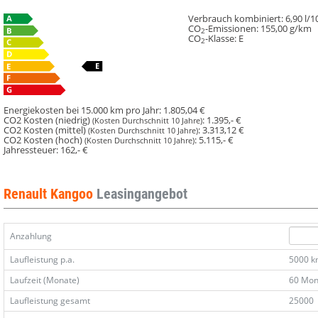
Verbrauch kombiniert:
6,90 l/
CO
-Emissionen:
155,00 g/km
2
CO
-Klasse:
E
2
Energiekosten bei 15.000 km pro Jahr:
1.805,04 €
CO2 Kosten (niedrig)
:
1.395,- €
(Kosten Durchschnitt 10 Jahre)
CO2 Kosten (mittel)
:
3.313,12 €
(Kosten Durchschnitt 10 Jahre)
CO2 Kosten (hoch)
:
5.115,- €
(Kosten Durchschnitt 10 Jahre)
Jahressteuer:
162,- €
Renault Kangoo
Leasingangebot
Anzahlung
Laufleistung p.a.
5000 
Laufzeit (Monate)
60 Mon
Laufleistung gesamt
25000