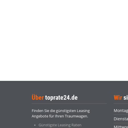
Über
toprate24.de
Wir
si
Monta
Finden Sie die günstigsten Leasing
Angebote für Ihren Traumwagen.
Dienst
Günstigste Leasing Raten
Mittwo