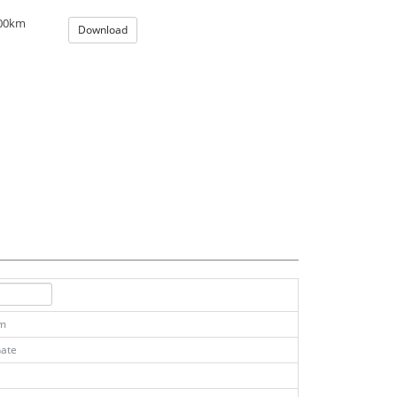
100km
Download
km
ate