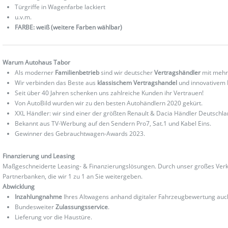
Türgriffe in Wagenfarbe lackiert
u.v.m.
FARBE: weiß (weitere Farben wählbar)
Warum Autohaus Tabor
Als moderner
Familienbetrieb
sind wir deutscher
Vertragshändler
mit mehr
Wir verbinden das Beste aus
klassischem Vertragshandel
und innovativem
Seit über 40 Jahren schenken uns zahlreiche Kunden ihr Vertrauen!
Von AutoBild wurden wir zu den besten Autohändlern 2020 gekürt.
XXL Händler: wir sind einer der größten Renault & Dacia Händler Deutschla
Bekannt aus TV-Werbung auf den Sendern Pro7, Sat.1 und Kabel Eins.
Gewinner des Gebrauchtwagen-Awards 2023.
Finanzierung und Leasing
Maßgeschneiderte Leasing- & Finanzierungslösungen. Durch unser großes Verka
Partnerbanken, die wir 1 zu 1 an Sie weitergeben.
Abwicklung
Inzahlungnahme
Ihres Altwagens anhand digitaler Fahrzeugbewertung au
Bundesweiter
Zulassungsservice
.
Lieferung vor die Haustüre.