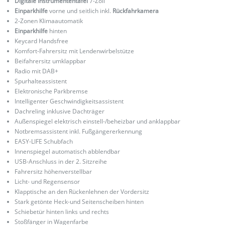
Digitale Instrumententafel
7-Zoll
Einparkhilfe
vorne und seitlich inkl.
Rückfahrkamera
2-Zonen Klimaautomatik
Einparkhilfe
hinten
Keycard Handsfree
Komfort-Fahrersitz mit Lendenwirbelstütze
Beifahrersitz umklappbar
Radio mit DAB+
Spurhalteassistent
Elektronische Parkbremse
Intelligenter Geschwindigkeitsassistent
Dachreling inklusive Dachträger
Außenspiegel elektrisch einstell-/beheizbar und anklappbar
Notbremsassistent inkl. Fußgängererkennung
EASY-LIFE Schubfach
Innenspiegel automatisch abblendbar
USB-Anschluss in der 2. Sitzreihe
Fahrersitz höhenverstellbar
Licht- und Regensensor
Klapptische an den Rückenlehnen der Vordersitz
Stark getönte Heck-und Seitenscheiben hinten
Schiebetür hinten links und rechts
Stoßfänger in Wagenfarbe