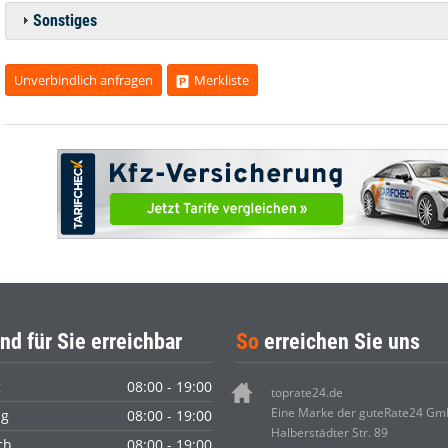
Sonstiges
Unverbindlich anfragen
Merkliste
nd für Sie erreichbar
So
erreichen Sie uns
g
08:00 - 19:00
toprate24.de
Eine Marke der guteRate24 G
ag
08:00 - 19:00
Halberstädter Str. 89
ch
08:00 - 19:00