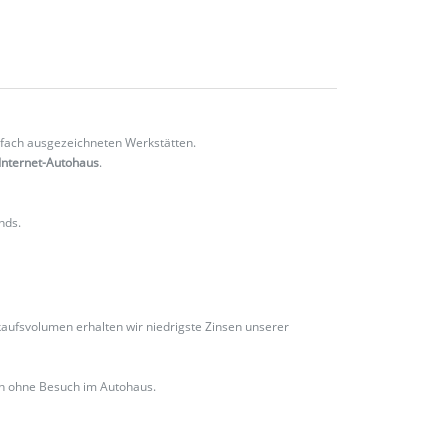
fach ausgezeichneten Werkstätten.
Internet-Autohaus
.
nds.
ufsvolumen erhalten wir niedrigste Zinsen unserer
ch ohne Besuch im Autohaus.