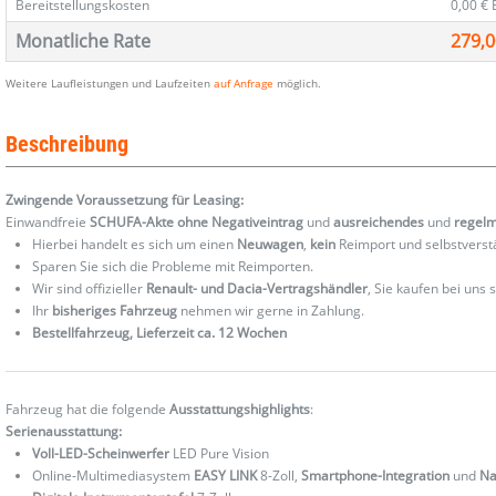
Bereitstellungskosten
0,00 €
Monatliche Rate
279,0
Weitere Laufleistungen und Laufzeiten
auf Anfrage
möglich.
Beschreibung
Zwingende Voraussetzung für Leasing:
Einwandfreie
SCHUFA-Akte ohne Negativeintrag
und
ausreichendes
und
regel
Hierbei handelt es sich um einen
Neuwagen
,
kein
Reimport und selbstverst
Sparen Sie sich die Probleme mit Reimporten.
Wir sind offizieller
Renault- und Dacia-Vertragshändler
, Sie kaufen bei uns
Ihr
bisheriges Fahrzeug
nehmen wir gerne in Zahlung.
Bestellfahrzeug, Lieferzeit ca. 12 Wochen
Fahrzeug hat die folgende
Ausstattungshighlights
:
Serienausstattung:
Voll-LED-Scheinwerfer
LED Pure Vision
Online-Multimediasystem
EASY LINK
8-Zoll,
Smartphone-Integration
und
Na