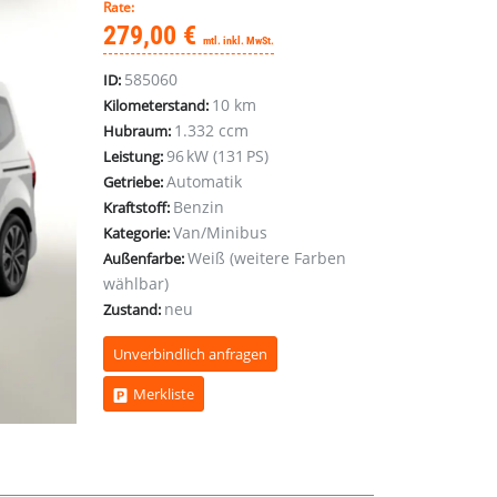
Rate:
279,00 €
mtl. inkl. MwSt.
585060
ID:
10 km
Kilometerstand:
1.332 ccm
Hubraum:
96 kW (131 PS)
Leistung:
Automatik
Getriebe:
Benzin
Kraftstoff:
Van/Minibus
Kategorie:
Weiß (weitere Farben
Außenfarbe:
wählbar)
neu
Zustand:
Unverbindlich anfragen
Merkliste