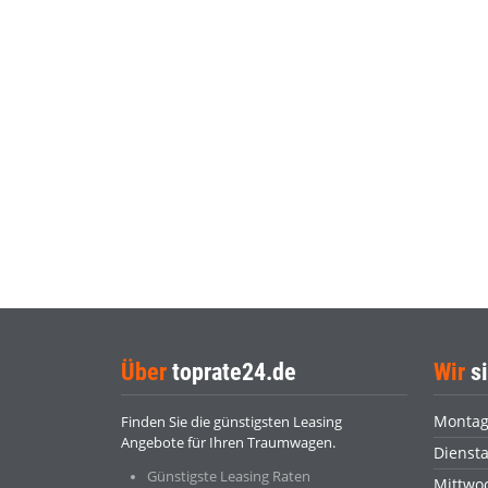
Über
toprate24.de
Wir
si
Monta
Finden Sie die günstigsten Leasing
Angebote für Ihren Traumwagen.
Dienst
Günstigste Leasing Raten
Mittwo