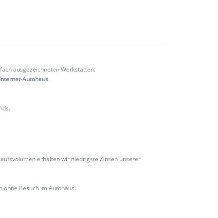
fach ausgezeichneten Werkstätten.
Internet-Autohaus
.
nds.
ufsvolumen erhalten wir niedrigste Zinsen unserer
ch ohne Besuch im Autohaus.