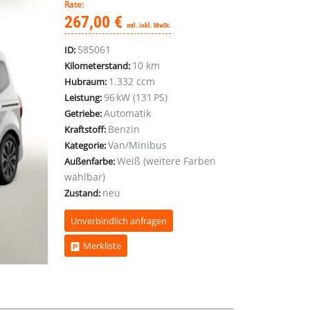
Rate:
267,00 €
mtl. inkl. MwSt.
585061
ID:
10 km
Kilometerstand:
1.332 ccm
Hubraum:
96 kW (131 PS)
Leistung:
Automatik
Getriebe:
Benzin
Kraftstoff:
Van/Minibus
Kategorie:
Weiß (weitere Farben
Außenfarbe:
wählbar)
neu
Zustand:
Unverbindlich anfragen
Merkliste