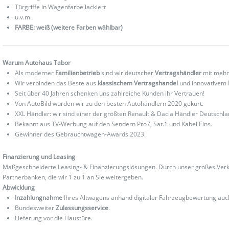
Türgriffe in Wagenfarbe lackiert
u.v.m.
FARBE: weiß (weitere Farben wählbar)
Warum Autohaus Tabor
Als moderner
Familienbetrieb
sind wir deutscher
Vertragshändler
mit mehr
Wir verbinden das Beste aus
klassischem Vertragshandel
und innovativem
Seit über 40 Jahren schenken uns zahlreiche Kunden ihr Vertrauen!
Von AutoBild wurden wir zu den besten Autohändlern 2020 gekürt.
XXL Händler: wir sind einer der größten Renault & Dacia Händler Deutschla
Bekannt aus TV-Werbung auf den Sendern Pro7, Sat.1 und Kabel Eins.
Gewinner des Gebrauchtwagen-Awards 2023.
Finanzierung und Leasing
Maßgeschneiderte Leasing- & Finanzierungslösungen. Durch unser großes Verka
Partnerbanken, die wir 1 zu 1 an Sie weitergeben.
Abwicklung
Inzahlungnahme
Ihres Altwagens anhand digitaler Fahrzeugbewertung au
Bundesweiter
Zulassungsservice
.
Lieferung vor die Haustüre.