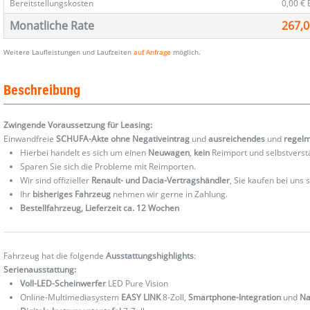
Bereitstellungskosten
0,00 €
Monatliche Rate
267,0
Weitere Laufleistungen und Laufzeiten
auf Anfrage
möglich.
Beschreibung
Zwingende Voraussetzung für Leasing:
Einwandfreie
SCHUFA-Akte ohne Negativeintrag
und
ausreichendes
und
regel
Hierbei handelt es sich um einen
Neuwagen
,
kein
Reimport und selbstverst
Sparen Sie sich die Probleme mit Reimporten.
Wir sind offizieller
Renault- und Dacia-Vertragshändler
, Sie kaufen bei uns
Ihr
bisheriges Fahrzeug
nehmen wir gerne in Zahlung.
Bestellfahrzeug, Lieferzeit ca. 12 Wochen
Fahrzeug hat die folgende
Ausstattungshighlights
:
Serienausstattung:
Voll-LED-Scheinwerfer
LED Pure Vision
Online-Multimediasystem
EASY LINK
8-Zoll,
Smartphone-Integration
und
Na