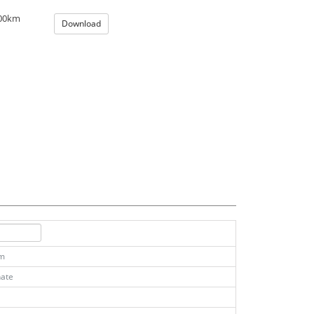
100km
Download
km
ate