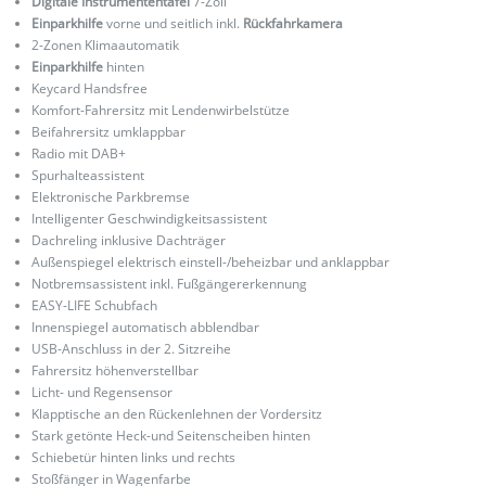
Digitale Instrumententafel
7-Zoll
Einparkhilfe
vorne und seitlich inkl.
Rückfahrkamera
2-Zonen Klimaautomatik
Einparkhilfe
hinten
Keycard Handsfree
Komfort-Fahrersitz mit Lendenwirbelstütze
Beifahrersitz umklappbar
Radio mit DAB+
Spurhalteassistent
Elektronische Parkbremse
Intelligenter Geschwindigkeitsassistent
Dachreling inklusive Dachträger
Außenspiegel elektrisch einstell-/beheizbar und anklappbar
Notbremsassistent inkl. Fußgängererkennung
EASY-LIFE Schubfach
Innenspiegel automatisch abblendbar
USB-Anschluss in der 2. Sitzreihe
Fahrersitz höhenverstellbar
Licht- und Regensensor
Klapptische an den Rückenlehnen der Vordersitz
Stark getönte Heck-und Seitenscheiben hinten
Schiebetür hinten links und rechts
Stoßfänger in Wagenfarbe