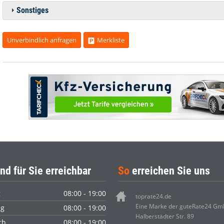
Sonstiges
Unverbindlich anfragen
Merkliste
nd für Sie erreichbar
So
erreichen Sie uns
g
08:00 - 19:00
toprate24.de
Eine Marke der guteRate24 G
ag
08:00 - 19:00
Halberstädter Str. 89
ch
08:00 - 19:00