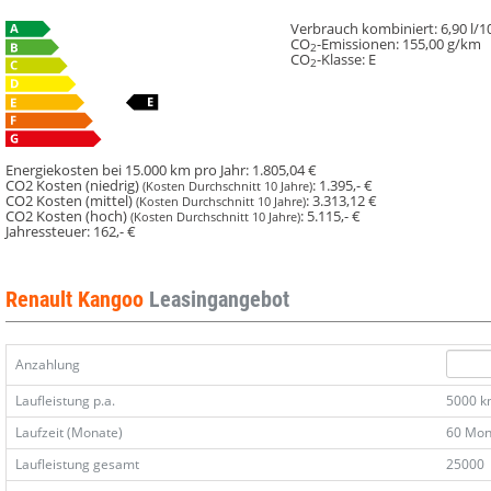
Verbrauch kombiniert:
6,90 l/
CO
-Emissionen:
155,00 g/km
2
CO
-Klasse:
E
2
Energiekosten bei 15.000 km pro Jahr:
1.805,04 €
CO2 Kosten (niedrig)
:
1.395,- €
(Kosten Durchschnitt 10 Jahre)
CO2 Kosten (mittel)
:
3.313,12 €
(Kosten Durchschnitt 10 Jahre)
CO2 Kosten (hoch)
:
5.115,- €
(Kosten Durchschnitt 10 Jahre)
Jahressteuer:
162,- €
Renault Kangoo
Leasingangebot
Anzahlung
Laufleistung p.a.
5000 
Laufzeit (Monate)
60 Mon
Laufleistung gesamt
25000