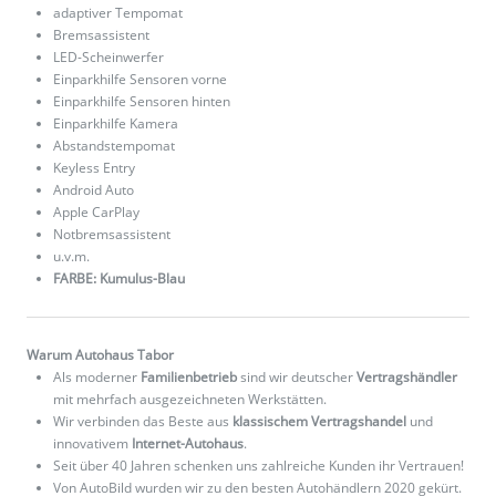
adaptiver Tempomat
Bremsassistent
LED-Scheinwerfer
Einparkhilfe Sensoren vorne
Einparkhilfe Sensoren hinten
Einparkhilfe Kamera
Abstandstempomat
Keyless Entry
Android Auto
Apple CarPlay
Notbremsassistent
u.v.m.
FARBE: Kumulus-Blau
Warum Autohaus Tabor
Als moderner
Familienbetrieb
sind wir deutscher
Vertragshändler
mit mehrfach ausgezeichneten Werkstätten.
Wir verbinden das Beste aus
klassischem Vertragshandel
und
innovativem
Internet-Autohaus
.
Seit über 40 Jahren schenken uns zahlreiche Kunden ihr Vertrauen!
Von AutoBild wurden wir zu den besten Autohändlern 2020 gekürt.