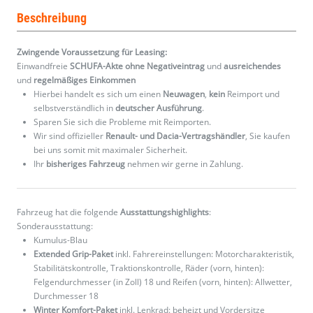
Beschreibung
Zwingende Voraussetzung für Leasing:
Einwandfreie
SCHUFA-Akte ohne Negativeintrag
und
ausreichendes
und
regelmäßiges
Einkommen
Hierbei handelt es sich um einen
Neuwagen
,
kein
Reimport und
selbstverständlich in
deutscher Ausführung
.
Sparen Sie sich die Probleme mit Reimporten.
Wir sind offizieller
Renault- und Dacia-Vertragshändler
, Sie kaufen
bei uns somit mit maximaler Sicherheit.
Ihr
bisheriges Fahrzeug
nehmen wir gerne in Zahlung.
Fahrzeug hat die folgende
Ausstattungshighlights
:
Sonderausstattung:
Kumulus-Blau
Extended Grip-Paket
inkl. Fahrereinstellungen: Motorcharakteristik,
Stabilitätskontrolle, Traktionskontrolle, Räder (vorn, hinten):
Felgendurchmesser (in Zoll) 18 und Reifen (vorn, hinten): Allwetter,
Durchmesser 18
Winter Komfort-Paket
inkl. Lenkrad: beheizt und Vordersitze