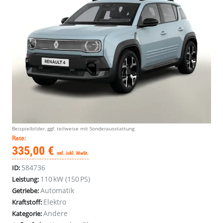
Beispielbilder, ggf. teilweise mit Sonderausstattung
Rate:
335,00 €
mtl. inkl. MwSt.
584736
ID:
110 kW (150 PS)
Leistung:
Automatik
Getriebe:
Elektro
Kraftstoff:
Andere
Kategorie: