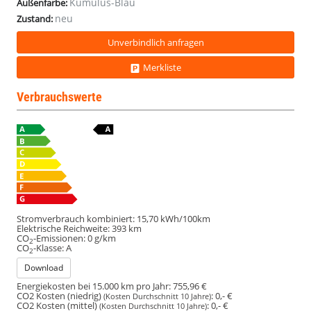
Kumulus-Blau
Außenfarbe:
neu
Zustand:
Unverbindlich anfragen
Merkliste
Verbrauchswerte
Stromverbrauch kombiniert:
15,70 kWh/100km
Elektrische Reichweite:
393 km
CO
-Emissionen:
0 g/km
2
CO
-Klasse:
A
2
Download
Energiekosten bei 15.000 km pro Jahr:
755,96 €
CO2 Kosten (niedrig)
:
0,- €
(Kosten Durchschnitt 10 Jahre)
CO2 Kosten (mittel)
:
0,- €
(Kosten Durchschnitt 10 Jahre)