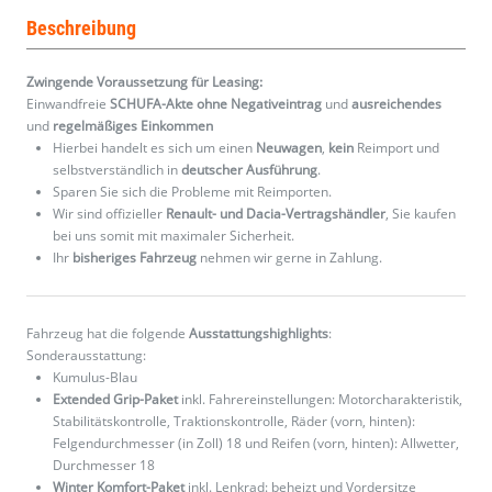
Beschreibung
Zwingende Voraussetzung für Leasing:
Einwandfreie
SCHUFA-Akte ohne Negativeintrag
und
ausreichendes
und
regelmäßiges
Einkommen
Hierbei handelt es sich um einen
Neuwagen
,
kein
Reimport und
selbstverständlich in
deutscher Ausführung
.
Sparen Sie sich die Probleme mit Reimporten.
Wir sind offizieller
Renault- und Dacia-Vertragshändler
, Sie kaufen
bei uns somit mit maximaler Sicherheit.
Ihr
bisheriges Fahrzeug
nehmen wir gerne in Zahlung.
Fahrzeug hat die folgende
Ausstattungshighlights
:
Sonderausstattung:
Kumulus-Blau
Extended Grip-Paket
inkl. Fahrereinstellungen: Motorcharakteristik,
Stabilitätskontrolle, Traktionskontrolle, Räder (vorn, hinten):
Felgendurchmesser (in Zoll) 18 und Reifen (vorn, hinten): Allwetter,
Durchmesser 18
Winter Komfort-Paket
inkl. Lenkrad: beheizt und Vordersitze