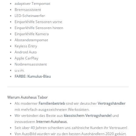
adaptiver Tempomat
Bremsassistent
LED-Scheinwerfer
Einparkhilfe Sensoren vorne
Einparkhilfe Sensoren hinten
Einparkhilfe Kamera
Abstandstempomat
Keyless Entry
Android Auto
Apple CarPlay
Notbremsassistent
u.v.m.
FARBE: Kumulus-Blau
Warum Autohaus Tabor
Als moderner
Familienbetrieb
sind wir deutscher
Vertragshändler
mit mehrfach ausgezeichneten Werkstätten.
Wir verbinden das Beste aus
klassischem Vertragshandel
und
innovativem
Internet-Autohaus
.
Seit über 40 Jahren schenken uns zahlreiche Kunden ihr Vertrauen!
Von AutoBild wurden wir zu den besten Autohändlern 2020 gekürt.