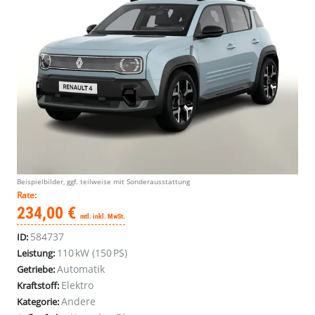
Beispielbilder, ggf. teilweise mit Sonderausstattung
Rate:
234,00 €
mtl. inkl. MwSt.
584737
ID:
110 kW (150 PS)
Leistung:
Automatik
Getriebe:
Elektro
Kraftstoff:
Andere
Kategorie: