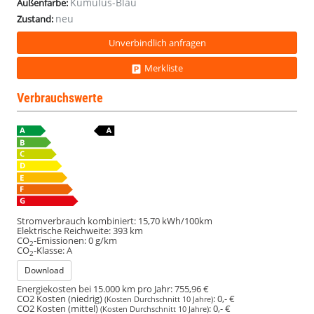
Kumulus-Blau
Außenfarbe:
neu
Zustand:
Unverbindlich anfragen
Merkliste
Verbrauchswerte
Stromverbrauch kombiniert:
15,70 kWh/100km
Elektrische Reichweite:
393 km
CO
-Emissionen:
0 g/km
2
CO
-Klasse:
A
2
Download
Energiekosten bei 15.000 km pro Jahr:
755,96 €
CO2 Kosten (niedrig)
:
0,- €
(Kosten Durchschnitt 10 Jahre)
CO2 Kosten (mittel)
:
0,- €
(Kosten Durchschnitt 10 Jahre)