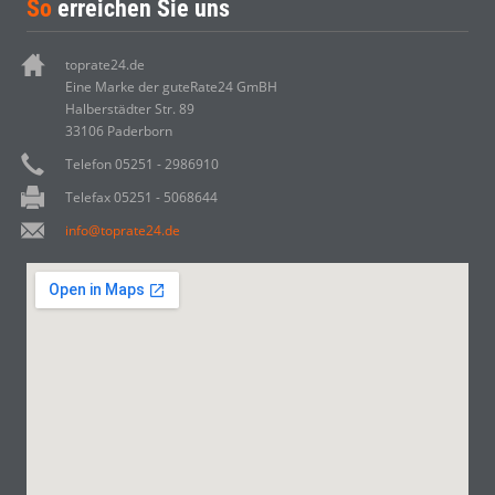
So
erreichen Sie uns
toprate24.de
Eine Marke der guteRate24 GmBH
Halberstädter Str. 89
33106 Paderborn
Telefon 05251 - 2986910
Telefax 05251 - 5068644
info@toprate24.de