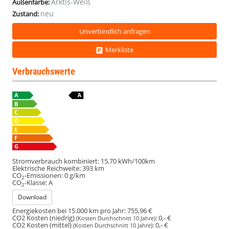
Arktis-Weiß
Außenfarbe:
neu
Zustand:
Unverbindlich anfragen
Merkliste
Verbrauchswerte
Stromverbrauch kombiniert:
15,70 kWh/100km
Elektrische Reichweite:
393 km
CO
-Emissionen:
0 g/km
2
CO
-Klasse:
A
2
Download
Energiekosten bei 15.000 km pro Jahr:
755,96 €
CO2 Kosten (niedrig)
:
0,- €
(Kosten Durchschnitt 10 Jahre)
CO2 Kosten (mittel)
:
0,- €
(Kosten Durchschnitt 10 Jahre)