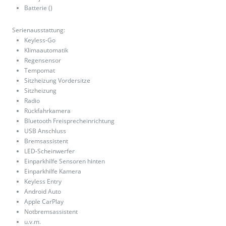
Batterie ()
Serienausstattung:
Keyless-Go
Klimaautomatik
Regensensor
Tempomat
Sitzheizung Vordersitze
Sitzheizung
Radio
Rückfahrkamera
Bluetooth Freisprecheinrichtung
USB Anschluss
Bremsassistent
LED-Scheinwerfer
Einparkhilfe Sensoren hinten
Einparkhilfe Kamera
Keyless Entry
Android Auto
Apple CarPlay
Notbremsassistent
u.v.m.