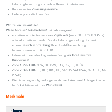
Fahrzeugbewertung auch ohne Besuch im Autohaus.
Bundesweiter
Zulassungsservice
.
Lieferung vor die Haustüre.
Wir freuen uns auf Sie!
Weite Anreise? Kein Problem!
Bei Fahrzeugkauf:
erstatten wir die Kosten eines
Zugtickets
(max. 30 EUR/2.Kl/1 Pers)
oder alternativ verbinden Sie die Fahrzeugabholung doch mit
einem
Besuch in Straßburg:
Ihre Hotel-Übernachtung
bezuschussen wir mit 30 EUR
liefern wir Ihnen das Fzg kostengünstig
vor Ihre Haustüre.
Bundesweit!
Zone 1: 299 EUR
(NRW, HE, B-W, BAY, R-P, SL, THÜ)
Zone 2: 399 EUR
(BB, BER, BRE, HH, SACHS, SACHS-A, N-SACHS, M-
V, S-H)
Die Lieferung erfolgt auf eigener Achse. E-Auto auf Anfrage. Gerne
berücksichtigen wir Ihre
Wunschzeit
.
Merkmale
Innen