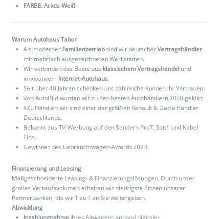
FARBE: Arktis-Weiß
Warum Autohaus Tabor
Als moderner
Familienbetrieb
sind wir deutscher
Vertragshändler
mit mehrfach ausgezeichneten Werkstätten.
Wir verbinden das Beste aus
klassischem Vertragshandel
und
innovativem
Internet-Autohaus
.
Seit über 40 Jahren schenken uns zahlreiche Kunden ihr Vertrauen!
Von AutoBild wurden wir zu den besten Autohändlern 2020 gekürt.
XXL Händler: wir sind einer der größten Renault & Dacia Händler
Deutschlands.
Bekannt aus TV-Werbung auf den Sendern Pro7, Sat.1 und Kabel
Eins.
Gewinner des Gebrauchtwagen-Awards 2023.
Finanzierung und Leasing
Maßgeschneiderte Leasing- & Finanzierungslösungen. Durch unser
großes Verkaufsvolumen erhalten wir niedrigste Zinsen unserer
Partnerbanken, die wir 1 zu 1 an Sie weitergeben.
Abwicklung
Inzahlungnahme
Ihres Altwagens anhand digitaler