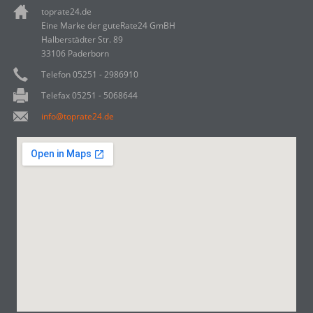
toprate24.de
Eine Marke der guteRate24 GmBH
Halberstädter Str. 89
33106 Paderborn
Telefon 05251 - 2986910
Telefax 05251 - 5068644
info@toprate24.de