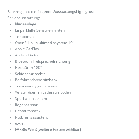
Fahrzeug hat die folgende
Ausstattungshighlights
:
Serienausstattung:
Klimaanlage
Einparkhilfe Sensoren hinten
Tempomat
OpenR-Link Multimediasystem 10"
Apple CarPlay
Android Auto
Bluetooth Freisprecheinrichtung
Hecktüren 180°
Schiebetür rechts
Beifahrerdoppelsitzbank
Trennwand geschlossen
Verzurrösen im Laderaumboden
Spurhalteassistent
Regensensor
Lichtautomatik
Notbremsassistent
u.v.m.
FARBE: Weiß (weitere Farben wählbar)