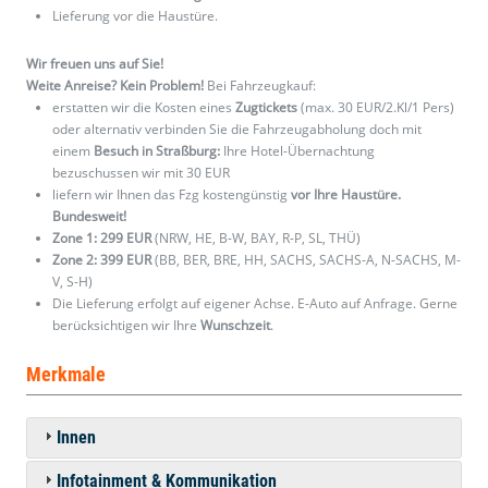
Lieferung vor die Haustüre.
Wir freuen uns auf Sie!
Weite Anreise? Kein Problem!
Bei Fahrzeugkauf:
erstatten wir die Kosten eines
Zugtickets
(max. 30 EUR/2.Kl/1 Pers)
oder alternativ verbinden Sie die Fahrzeugabholung doch mit
einem
Besuch in Straßburg:
Ihre Hotel-Übernachtung
bezuschussen wir mit 30 EUR
liefern wir Ihnen das Fzg kostengünstig
vor Ihre Haustüre.
Bundesweit!
Zone 1: 299 EUR
(NRW, HE, B-W, BAY, R-P, SL, THÜ)
Zone 2: 399 EUR
(BB, BER, BRE, HH, SACHS, SACHS-A, N-SACHS, M-
V, S-H)
Die Lieferung erfolgt auf eigener Achse. E-Auto auf Anfrage. Gerne
berücksichtigen wir Ihre
Wunschzeit
.
Merkmale
Innen
Infotainment & Kommunikation