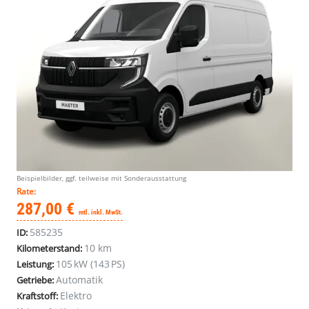
Beispielbilder, ggf. teilweise mit Sonderausstattung
Rate:
287,00 €
mtl. inkl. MwSt.
585235
ID:
10 km
Kilometerstand:
105 kW (143 PS)
Leistung:
Automatik
Getriebe:
Elektro
Kraftstoff: