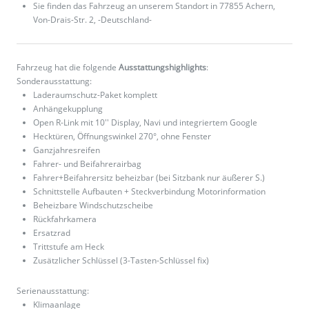
Sie finden das Fahrzeug an unserem Standort in 77855 Achern,
Von-Drais-Str. 2, -Deutschland-
Fahrzeug hat die folgende
Ausstattungshighlights
:
Sonderausstattung:
Laderaumschutz-Paket komplett
Anhängekupplung
Open R-Link mit 10'' Display, Navi und integriertem Google
Hecktüren, Öffnungswinkel 270°, ohne Fenster
Ganzjahresreifen
Fahrer- und Beifahrerairbag
Fahrer+Beifahrersitz beheizbar (bei Sitzbank nur äußerer S.)
Schnittstelle Aufbauten + Steckverbindung Motorinformation
Beheizbare Windschutzscheibe
Rückfahrkamera
Ersatzrad
Trittstufe am Heck
Zusätzlicher Schlüssel (3-Tasten-Schlüssel fix)
Serienausstattung:
Klimaanlage