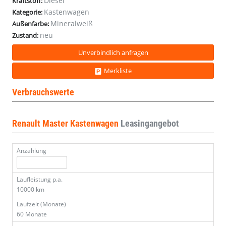
Diesel
Kraftstoff:
dCi
Kastenwagen
Kategorie:
150
Mineralweiß
Außenfarbe:
E
neu
Zustand:
Unverbindlich anfragen
Merkliste
Verbrauchswerte
Renault Master Kastenwagen
Leasingangebot
Anzahlung
Laufleistung p.a.
10000 km
Laufzeit (Monate)
60 Monate