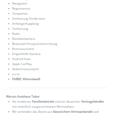
Navigation
Regensensor
Tempomat
Sitzheizung Vordersitze
Anhängerkupplung
Sitzheizung
Radio
Rückfahrkamera
Bluetooth Freisprecheinrichtung
Bremsassistent
Einparkhilfe Kamera
Android Auto
Apple CarPlay
Notbremsassistent
u.v.m.
FARBE: Mineralweiß
Warum Autohaus Tabor
Als moderner
Familienbetrieb
sind wir deutscher
Vertragshändler
mit mehrfach ausgezeichneten Werkstätten.
Wir verbinden das Beste aus
klassischem Vertragshandel
und