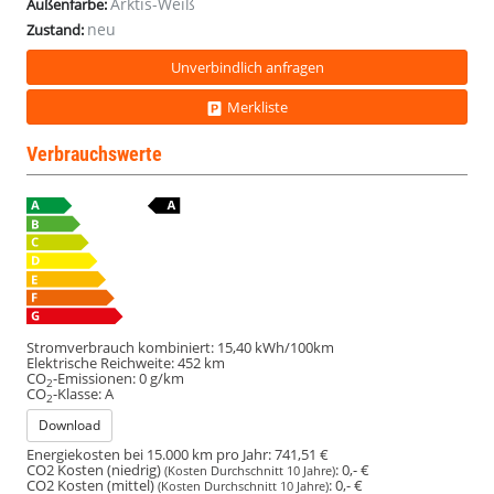
Arktis-Weiß
Außenfarbe:
neu
Zustand:
Unverbindlich anfragen
Merkliste
Verbrauchswerte
Stromverbrauch kombiniert:
15,40 kWh/100km
Elektrische Reichweite:
452 km
CO
-Emissionen:
0 g/km
2
CO
-Klasse:
A
2
Download
Energiekosten bei 15.000 km pro Jahr:
741,51 €
CO2 Kosten (niedrig)
:
0,- €
(Kosten Durchschnitt 10 Jahre)
CO2 Kosten (mittel)
:
0,- €
(Kosten Durchschnitt 10 Jahre)