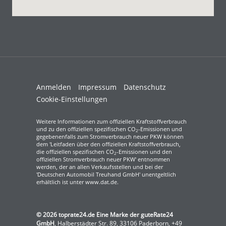
Anmelden
Impressum
Datenschutz
Cookie-Einstellungen
Weitere Informationen zum offiziellen Kraftstoffverbrauch
und zu den offiziellen spezifischen CO
-Emissionen und
2
gegebenenfalls zum Stromverbrauch neuer PKW können
dem 'Leitfaden über den offiziellen Kraftstoffverbrauch,
die offiziellen spezifischen CO
-Emissionen und den
2
offiziellen Stromverbrauch neuer PKW' entnommen
werden, der an allen Verkaufsstellen und bei der
'Deutschen Automobil Treuhand GmbH' unentgeltlich
erhältlich ist unter www.dat.de.
© 2026
toprate24.de Eine Marke der guteRate24
GmbH
,
Halberstädter Str. 89
,
33106
Paderborn,
+49