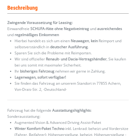
Beschreibung
Zwingende Voraussetzung für Leasing:
Einwandfreie
SCHUFA-Akte ohne Negativeintrag
und
ausreichendes
und
regelmäßiges
Einkommen
Hierbei handelt es sich um einen
Neuwagen
,
kein
Reimport und
selbstverständlich in
deutscher Ausführung
.
Sparen Sie sich die Probleme mit Reimporten.
Wir sind offizieller
Renault- und Dacia-Vertragshändler
, Sie kaufen
bei uns somit mit maximaler Sicherheit.
Ihr
bisheriges Fahrzeug
nehmen wir gerne in Zahlung.
Lagerwagen, sofort verfügbar!
Sie finden das Fahrzeug an unserem Standort in 77855 Achern,
Von-Drais-Str. 2, -Deutschland-
Fahrzeug hat die folgende
Ausstattungshighlights
:
Sonderausstattung:
Augmented Vision & Advanced Driving Assist-Paket
Winter Komfort-Paket Techno
inkl. Lenkrad: beheizt und Vordersitze
(Fahrer, Beifahrer): Höhenverstellung, beheizt, Höhenverstellung -