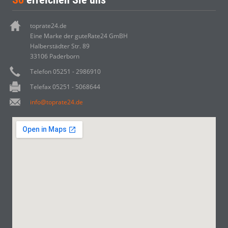
toprate24.de
Eine Marke der guteRate24 GmBH
Halberstädter Str. 89
33106 Paderborn
Telefon 05251 - 2986910
Telefax 05251 - 5068644
info@toprate24.de