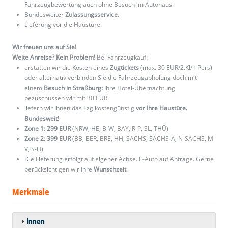
Fahrzeugbewertung auch ohne Besuch im Autohaus.
Bundesweiter
Zulassungsservice
.
Lieferung vor die Haustüre.
Wir freuen uns auf Sie!
Weite Anreise? Kein Problem!
Bei Fahrzeugkauf:
erstatten wir die Kosten eines
Zugtickets
(max. 30 EUR/2.Kl/1 Pers)
oder alternativ verbinden Sie die Fahrzeugabholung doch mit
einem
Besuch in Straßburg:
Ihre Hotel-Übernachtung
bezuschussen wir mit 30 EUR
liefern wir Ihnen das Fzg kostengünstig
vor Ihre Haustüre.
Bundesweit!
Zone 1: 299 EUR
(NRW, HE, B-W, BAY, R-P, SL, THÜ)
Zone 2: 399 EUR
(BB, BER, BRE, HH, SACHS, SACHS-A, N-SACHS, M-
V, S-H)
Die Lieferung erfolgt auf eigener Achse. E-Auto auf Anfrage. Gerne
berücksichtigen wir Ihre
Wunschzeit
.
Merkmale
Innen