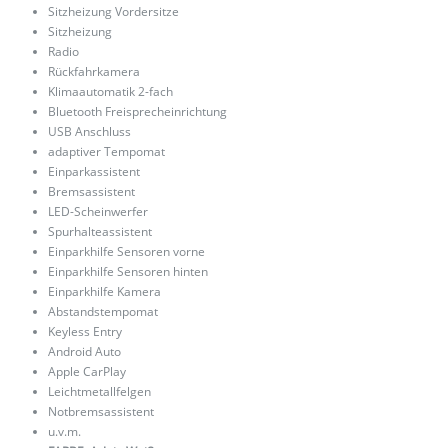
Sitzheizung Vordersitze
Sitzheizung
Radio
Rückfahrkamera
Klimaautomatik 2-fach
Bluetooth Freisprecheinrichtung
USB Anschluss
adaptiver Tempomat
Einparkassistent
Bremsassistent
LED-Scheinwerfer
Spurhalteassistent
Einparkhilfe Sensoren vorne
Einparkhilfe Sensoren hinten
Einparkhilfe Kamera
Abstandstempomat
Keyless Entry
Android Auto
Apple CarPlay
Leichtmetallfelgen
Notbremsassistent
u.v.m.