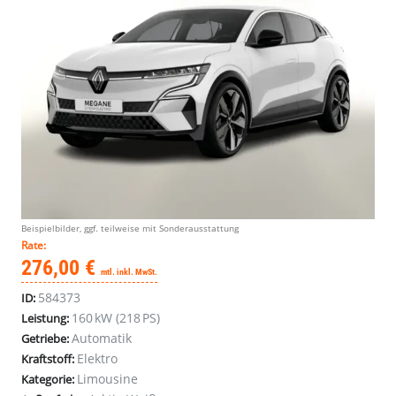
Beispielbilder, ggf. teilweise mit Sonderausstattung
Rate:
276,00 €
mtl. inkl. MwSt.
584373
ID:
160 kW (218 PS)
Leistung:
Automatik
Getriebe:
Elektro
Kraftstoff:
Limousine
Kategorie: