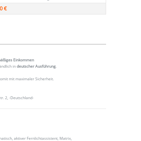
0 €
mäßiges
Einkommen
ändlich in
deutscher Ausführung
.
 somit mit maximaler Sicherheit.
r. 2, -Deutschland-
isch, aktiver Fernlichtassistent, Matrix,