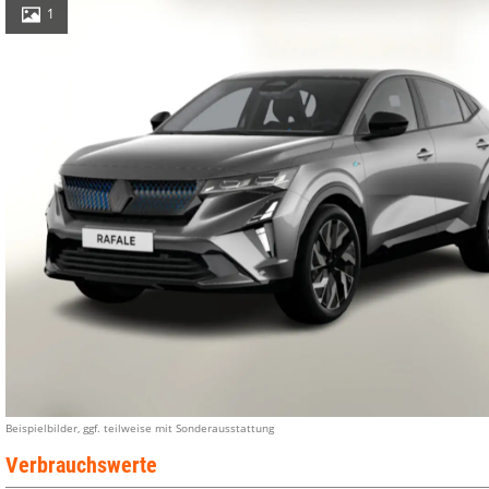
1
Beispielbilder, ggf. teilweise mit Sonderausstattung
Verbrauchswerte