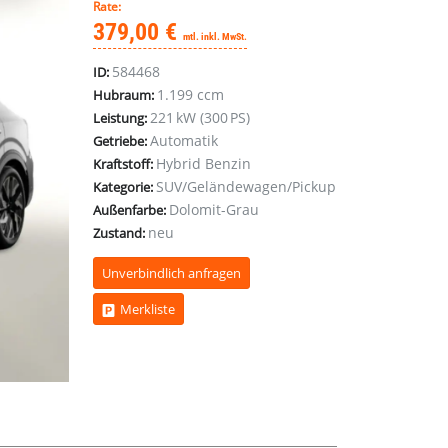
Rate:
379,00 €
mtl. inkl. MwSt.
584468
ID:
1.199 ccm
Hubraum:
221 kW (300 PS)
Leistung:
Automatik
Getriebe:
Hybrid Benzin
Kraftstoff:
SUV/Geländewagen/Pickup
Kategorie:
Dolomit-Grau
Außenfarbe:
neu
Zustand:
Unverbindlich anfragen
Merkliste