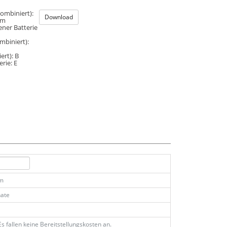
ombiniert):
Download
km
ener Batterie
mbiniert):
ert):
B
erie:
E
km
ate
Es fallen keine Bereitstellungskosten an.