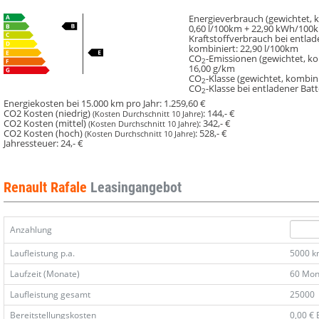
Energieverbrauch (gewichtet, k
0,60 l/100km + 22,90 kWh/100
Kraftstoffverbrauch bei entlad
kombiniert:
22,90 l/100km
CO
-Emissionen (gewichtet, ko
2
16,00 g/km
CO
-Klasse (gewichtet, kombini
2
CO
-Klasse bei entladener Batt
2
Energiekosten bei 15.000 km pro Jahr:
1.259,60 €
CO2 Kosten (niedrig)
:
144,- €
(Kosten Durchschnitt 10 Jahre)
CO2 Kosten (mittel)
:
342,- €
(Kosten Durchschnitt 10 Jahre)
CO2 Kosten (hoch)
:
528,- €
(Kosten Durchschnitt 10 Jahre)
Jahressteuer:
24,- €
Renault Rafale
Leasingangebot
Anzahlung
Laufleistung p.a.
5000 
Laufzeit (Monate)
60 Mon
Laufleistung gesamt
25000
Bereitstellungskosten
0,00 €