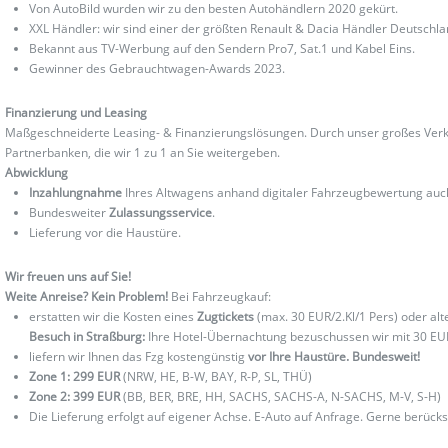
Von AutoBild wurden wir zu den besten Autohändlern 2020 gekürt.
XXL Händler: wir sind einer der größten Renault & Dacia Händler Deutschla
Bekannt aus TV-Werbung auf den Sendern Pro7, Sat.1 und Kabel Eins.
Gewinner des Gebrauchtwagen-Awards 2023.
Finanzierung und Leasing
Maßgeschneiderte Leasing- & Finanzierungslösungen. Durch unser großes Verka
Partnerbanken, die wir 1 zu 1 an Sie weitergeben.
Abwicklung
Inzahlungnahme
Ihres Altwagens anhand digitaler Fahrzeugbewertung au
Bundesweiter
Zulassungsservice
.
Lieferung vor die Haustüre.
Wir freuen uns auf Sie!
Weite Anreise? Kein Problem!
Bei Fahrzeugkauf:
erstatten wir die Kosten eines
Zugtickets
(max. 30 EUR/2.Kl/1 Pers) oder al
Besuch in Straßburg:
Ihre Hotel-Übernachtung bezuschussen wir mit 30 EU
liefern wir Ihnen das Fzg kostengünstig
vor Ihre Haustüre. Bundesweit!
Zone 1: 299 EUR
(NRW, HE, B-W, BAY, R-P, SL, THÜ)
Zone 2: 399 EUR
(BB, BER, BRE, HH, SACHS, SACHS-A, N-SACHS, M-V, S-H)
Die Lieferung erfolgt auf eigener Achse. E-Auto auf Anfrage. Gerne berücks