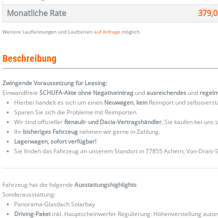
Monatliche Rate
379,0
Weitere Laufleistungen und Laufzeiten
auf Anfrage
möglich.
Beschreibung
Zwingende Voraussetzung für Leasing:
Einwandfreie
SCHUFA-Akte ohne Negativeintrag
und
ausreichendes
und
regel
Hierbei handelt es sich um einen
Neuwagen
,
kein
Reimport und selbstverst
Sparen Sie sich die Probleme mit Reimporten.
Wir sind offizieller
Renault- und Dacia-Vertragshändler
, Sie kaufen bei uns
Ihr
bisheriges Fahrzeug
nehmen wir gerne in Zahlung.
Lagerwagen, sofort verfügbar!
Sie finden das Fahrzeug an unserem Standort in 77855 Achern, Von-Drais-St
Fahrzeug hat die folgende
Ausstattungshighlights
:
Sonderausstattung:
Panorama-Glasdach Solarbay
Driving-Paket
inkl. Hauptscheinwerfer Regulierung: Höhenverstellung automat