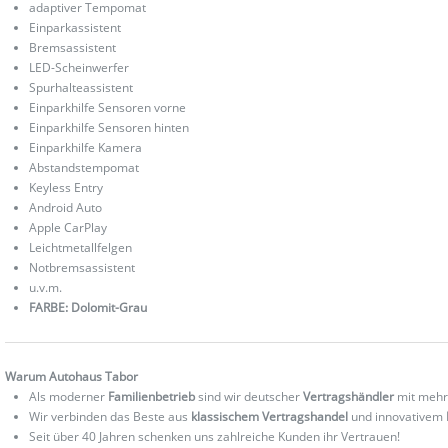
adaptiver Tempomat
Einparkassistent
Bremsassistent
LED-Scheinwerfer
Spurhalteassistent
Einparkhilfe Sensoren vorne
Einparkhilfe Sensoren hinten
Einparkhilfe Kamera
Abstandstempomat
Keyless Entry
Android Auto
Apple CarPlay
Leichtmetallfelgen
Notbremsassistent
u.v.m.
FARBE: Dolomit-Grau
Warum Autohaus Tabor
Als moderner
Familienbetrieb
sind wir deutscher
Vertragshändler
mit mehr
Wir verbinden das Beste aus
klassischem Vertragshandel
und innovativem
Seit über 40 Jahren schenken uns zahlreiche Kunden ihr Vertrauen!