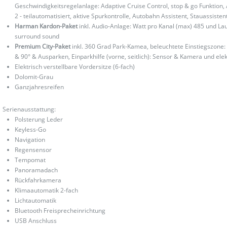
Geschwindigkeitsregelanlage: Adaptive Cruise Control, stop & go Funktion,
2 - teilautomatisiert, aktive Spurkontrolle, Autobahn Assistent, Stauassis
Harman Kardon-Paket
inkl. Audio-Anlage: Watt pro Kanal (max) 485 und L
surround sound
Premium City-Paket
inkl. 360 Grad Park-Kamea, beleuchtete Einstiegszone: 
& 90° & Ausparken, Einparkhilfe (vorne, seitlich): Sensor & Kamera und ele
Elektrisch verstellbare Vordersitze (6-fach)
Dolomit-Grau
Ganzjahresreifen
Serienausstattung:
Polsterung Leder
Keyless-Go
Navigation
Regensensor
Tempomat
Panoramadach
Rückfahrkamera
Klimaautomatik 2-fach
Lichtautomatik
Bluetooth Freisprecheinrichtung
USB Anschluss