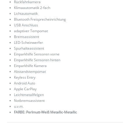
Rückfahrkamera
Klimaautomatik 2-fach
Lichtautomatik
Bluetooth Freisprecheinrichtung
USB Anschluss
adaptiver Tempomat
Bremsassistent
LED-Scheinwerfer
Spurhalteassistent
Einparkhilfe Sensoren vorne
Einparkhilfe Sensoren hinten
Einparkhilfe Kamera
Abstandstempomat
Keyless Entry
Android Auto
Apple CarPlay
Leichtmetallfelgen
Notbremsassistent
u.v.m.
FARBE: Perlmutt-Weiß Metallic-Metallic