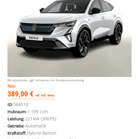
Beispielbilder, ggf. teilweise mit Sonderausstattung
Rate:
389,00 €
mtl. inkl. MwSt.
584510
ID:
1.199 ccm
Hubraum:
221 kW (300 PS)
Leistung:
Automatik
Getriebe:
Hybrid Benzin
Kraftstoff: