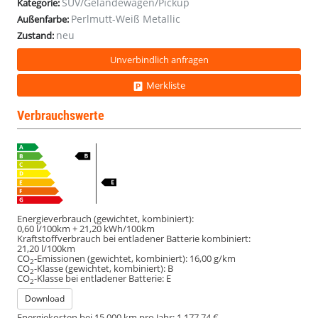
SUV/Geländewagen/Pickup
Kategorie:
Perlmutt-Weiß Metallic
Außenfarbe:
neu
Zustand:
Unverbindlich anfragen
Merkliste
Verbrauchswerte
Energieverbrauch (gewichtet, kombiniert):
0,60 l/100km + 21,20 kWh/100km
Kraftstoffverbrauch bei entladener Batterie kombiniert:
21,20 l/100km
CO
-Emissionen (gewichtet, kombiniert):
16,00 g/km
2
CO
-Klasse (gewichtet, kombiniert):
B
2
CO
-Klasse bei entladener Batterie:
E
2
Download
Energiekosten bei 15.000 km pro Jahr:
1.177,74 €