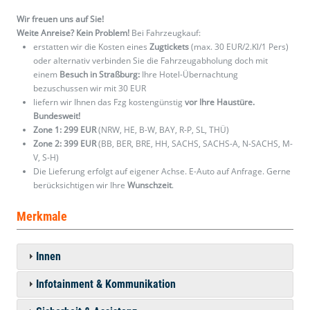
Wir freuen uns auf Sie!
Weite Anreise? Kein Problem!
Bei Fahrzeugkauf:
erstatten wir die Kosten eines
Zugtickets
(max. 30 EUR/2.Kl/1 Pers)
oder alternativ verbinden Sie die Fahrzeugabholung doch mit
einem
Besuch in Straßburg:
Ihre Hotel-Übernachtung
bezuschussen wir mit 30 EUR
liefern wir Ihnen das Fzg kostengünstig
vor Ihre Haustüre.
Bundesweit!
Zone 1: 299 EUR
(NRW, HE, B-W, BAY, R-P, SL, THÜ)
Zone 2: 399 EUR
(BB, BER, BRE, HH, SACHS, SACHS-A, N-SACHS, M-
V, S-H)
Die Lieferung erfolgt auf eigener Achse. E-Auto auf Anfrage. Gerne
berücksichtigen wir Ihre
Wunschzeit
.
Merkmale
Innen
Infotainment & Kommunikation