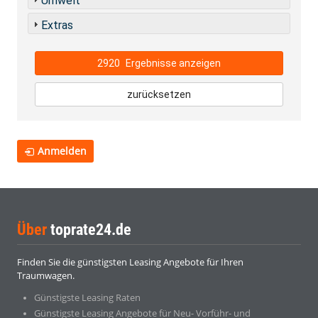
Umwelt
Extras
2920
Ergebnisse anzeigen
zurücksetzen
Anmelden
Über
toprate24.de
Finden Sie die günstigsten Leasing Angebote für Ihren
Traumwagen.
Günstigste Leasing Raten
Günstigste Leasing Angebote für Neu- Vorführ- und