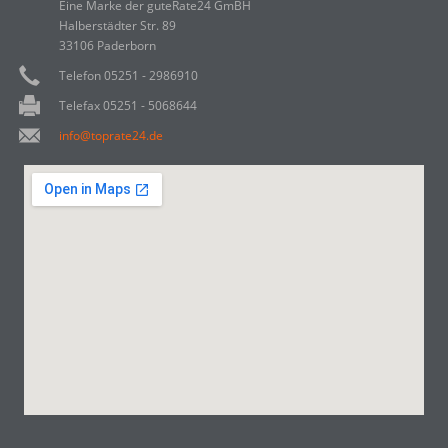
Eine Marke der guteRate24 GmBH
Halberstädter Str. 89
33106 Paderborn
Telefon 05251 - 2986910
Telefax 05251 - 5068644
info@toprate24.de