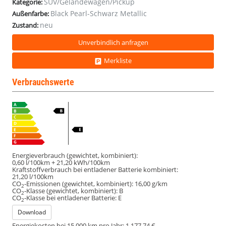
SUV/Geländewagen/Pickup
Kategorie:
Black Pearl-Schwarz Metallic
Außenfarbe:
neu
Zustand:
Unverbindlich anfragen
Merkliste
Verbrauchswerte
Energieverbrauch (gewichtet, kombiniert):
0,60 l/100km + 21,20 kWh/100km
Kraftstoffverbrauch bei entladener Batterie kombiniert:
21,20 l/100km
CO
-Emissionen (gewichtet, kombiniert):
16,00 g/km
2
CO
-Klasse (gewichtet, kombiniert):
B
2
CO
-Klasse bei entladener Batterie:
E
2
Download
Energiekosten bei 15.000 km pro Jahr:
1.177,74 €