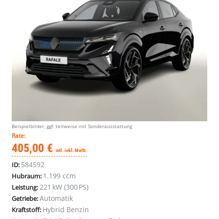
Beispielbilder, ggf. teilweise mit Sonderausstattung
Rate:
405,00 €
mtl. inkl. MwSt.
584592
ID:
1.199 ccm
Hubraum:
221 kW (300 PS)
Leistung:
Automatik
Getriebe:
Hybrid Benzin
Kraftstoff: