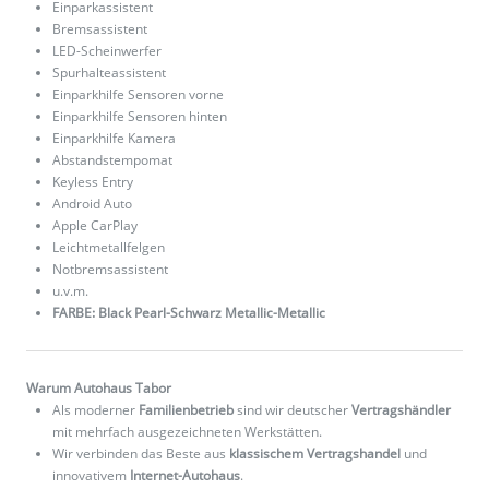
Einparkassistent
Bremsassistent
LED-Scheinwerfer
Spurhalteassistent
Einparkhilfe Sensoren vorne
Einparkhilfe Sensoren hinten
Einparkhilfe Kamera
Abstandstempomat
Keyless Entry
Android Auto
Apple CarPlay
Leichtmetallfelgen
Notbremsassistent
u.v.m.
FARBE: Black Pearl-Schwarz Metallic-Metallic
Warum Autohaus Tabor
Als moderner
Familienbetrieb
sind wir deutscher
Vertragshändler
mit mehrfach ausgezeichneten Werkstätten.
Wir verbinden das Beste aus
klassischem Vertragshandel
und
innovativem
Internet-Autohaus
.