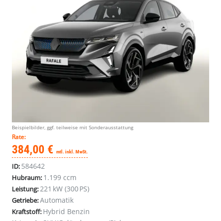
Beispielbilder, ggf. teilweise mit Sonderausstattung
Rate:
384,00 €
mtl. inkl. MwSt.
584642
ID:
1.199 ccm
Hubraum:
221 kW (300 PS)
Leistung:
Automatik
Getriebe:
Hybrid Benzin
Kraftstoff: