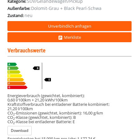
SUV/Geländewagen/Pickup
Kategorie:
Dolomit-Grau + Black Pearl-Schwa
Außenfarbe:
neu
Zustand:
Unverbindlich anfragen
Merkliste
Verbrauchswerte
Energieverbrauch (gewichtet, kombiniert):
0,60 l/100km + 21,20 kWh/100km
Kraftstoffverbrauch bei entladener Batterie kombiniert:
21,20 l/100km
CO
-Emissionen (gewichtet, kombiniert):
16,00 g/km
2
CO
-Klasse (gewichtet, kombiniert):
B
2
CO
-Klasse bei entladener Batterie:
E
2
Download
Energiekosten bei 15.000 km pro Jahr:
1.177,74 €