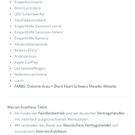
Einparkassistent
Bremsassistent
LED-Scheinwerfer
Spurhalteassistent
Einparkhilfe Sensoren vorne
Einparkhilfe Sensoren hinten
Einparkhilfe Kamera
Abstandstempomat
Keyless Entry
Android Auto
Apple CarPlay
Leichtmetallfelgen
Notbremsassistent
u.v.m.
FARBE: Dolomit-Grau + Black Pearl-Schwarz Metallic-Metallic
Warum Autohaus Tabor
Als moderner
Familienbetrieb
sind wir deutscher
Vertragshändler
mit mehrfach ausgezeichneten Werkstätten.
Wir verbinden das Beste aus
klassischem Vertragshandel
und
innovativem
Internet-Autohaus
.