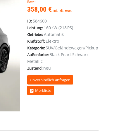
Rate:
358,00 €
mtl. inkl. MwSt.
584600
ID:
160 kW (218 PS)
Leistung:
Automatik
Getriebe:
Elektro
Kraftstoff:
SUV/Geländewagen/Pickup
Kategorie:
Black Pearl-Schwarz
Außenfarbe:
Metallic
neu
Zustand:
Unverbindlich anfragen
Merkliste