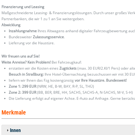
Finanzierung und Leasing
Maßgeschneiderte Leasing- & Finanzierungslösungen. Durch unser großes Verka
Partnerbanken, die wir 1 zu 1 an Sie weitergeben.
Abwicklung
Inzahlungnahme
Ihres Altwagens anhand digitaler Fahrzeugbewertung au
Bundesweiter
Zulassungsservice
.
Lieferung vor die Haustüre.
Wir freuen uns auf Sie!
Weite Anreise? Kein Problem!
Bei Fahrzeugkauf:
erstatten wir die Kosten eines
Zugtickets
(max. 30 EUR/2.Kl/1 Pers) oder al
Besuch in Straßburg:
Ihre Hotel-Übernachtung bezuschussen wir mit 30 EU
liefern wir Ihnen das Fzg kostengünstig
vor Ihre Haustüre. Bundesweit!
Zone 1: 299 EUR
(NRW, HE, B-W, BAY, R-P, SL, THÜ)
Zone 2: 399 EUR
(BB, BER, BRE, HH, SACHS, SACHS-A, N-SACHS, M-V, S-H)
Die Lieferung erfolgt auf eigener Achse. E-Auto auf Anfrage. Gerne berücks
Merkmale
Innen