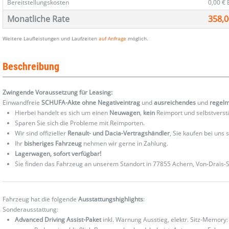
Bereitstellungskosten
0,00 €
Monatliche Rate
358,0
Weitere Laufleistungen und Laufzeiten
auf Anfrage
möglich.
Beschreibung
Zwingende Voraussetzung für Leasing:
Einwandfreie
SCHUFA-Akte ohne Negativeintrag
und
ausreichendes
und
regel
Hierbei handelt es sich um einen
Neuwagen
,
kein
Reimport und selbstverst
Sparen Sie sich die Probleme mit Reimporten.
Wir sind offizieller
Renault- und Dacia-Vertragshändler
, Sie kaufen bei uns
Ihr
bisheriges Fahrzeug
nehmen wir gerne in Zahlung.
Lagerwagen, sofort verfügbar!
Sie finden das Fahrzeug an unserem Standort in 77855 Achern, Von-Drais-St
Fahrzeug hat die folgende
Ausstattungshighlights
:
Sonderausstattung:
Advanced Driving Assist-Paket
inkl. Warnung Ausstieg, elektr. Sitz-Memory