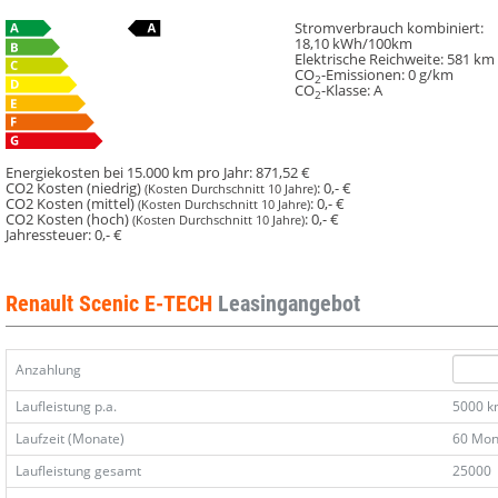
Stromverbrauch kombiniert:
18,10 kWh/100km
Elektrische Reichweite:
581 km
CO
-Emissionen:
0 g/km
2
CO
-Klasse:
A
2
Energiekosten bei 15.000 km pro Jahr:
871,52 €
CO2 Kosten (niedrig)
:
0,- €
(Kosten Durchschnitt 10 Jahre)
CO2 Kosten (mittel)
:
0,- €
(Kosten Durchschnitt 10 Jahre)
CO2 Kosten (hoch)
:
0,- €
(Kosten Durchschnitt 10 Jahre)
Jahressteuer:
0,- €
Renault Scenic E-TECH
Leasingangebot
Anzahlung
Laufleistung p.a.
5000 
Laufzeit (Monate)
60 Mon
Laufleistung gesamt
25000