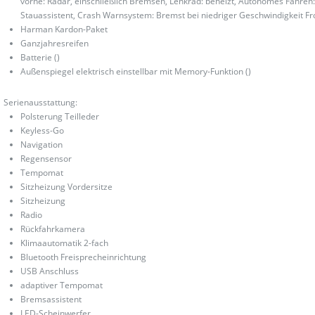
vorne: Radar, einschließlich Bremsen, Lenkrad: beheizt, Autonomes Fahren: St
Stauassistent, Crash Warnsystem: Bremst bei niedriger Geschwindigkeit F
Harman Kardon-Paket
Ganzjahresreifen
Batterie ()
Außenspiegel elektrisch einstellbar mit Memory-Funktion ()
Serienausstattung:
Polsterung Teilleder
Keyless-Go
Navigation
Regensensor
Tempomat
Sitzheizung Vordersitze
Sitzheizung
Radio
Rückfahrkamera
Klimaautomatik 2-fach
Bluetooth Freisprecheinrichtung
USB Anschluss
adaptiver Tempomat
Bremsassistent
LED-Scheinwerfer