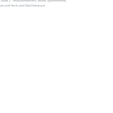
ufe 2 - teilautomatisiert, aktive Spurkontrolle,
ront und Heck und Überholsensor