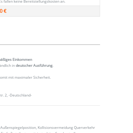
Es fallen keine Bereitstellungskosten an.
0 €
mäßiges
Einkommen
ändlich in
deutscher Ausführung
.
 somit mit maximaler Sicherheit.
r. 2, -Deutschland-
: Außenspiegelposition, Kollisionsvermeidung Querverkehr