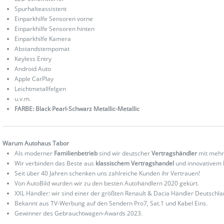
Spurhalteassistent
Einparkhilfe Sensoren vorne
Einparkhilfe Sensoren hinten
Einparkhilfe Kamera
Abstandstempomat
Keyless Entry
Android Auto
Apple CarPlay
Leichtmetallfelgen
u.v.m.
FARBE: Black Pearl-Schwarz Metallic-Metallic
Warum Autohaus Tabor
Als moderner
Familienbetrieb
sind wir deutscher
Vertragshändler
mit mehr
Wir verbinden das Beste aus
klassischem Vertragshandel
und innovativem
Seit über 40 Jahren schenken uns zahlreiche Kunden ihr Vertrauen!
Von AutoBild wurden wir zu den besten Autohändlern 2020 gekürt.
XXL Händler: wir sind einer der größten Renault & Dacia Händler Deutschla
Bekannt aus TV-Werbung auf den Sendern Pro7, Sat.1 und Kabel Eins.
Gewinner des Gebrauchtwagen-Awards 2023.