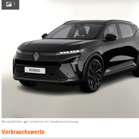
1
Beispielbilder, ggf. teilweise mit Sonderausstattung
Verbrauchswerte