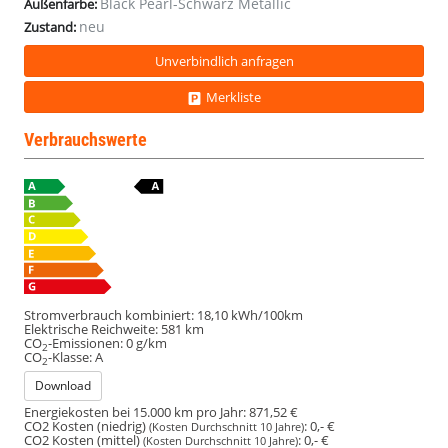
Black Pearl-Schwarz Metallic
Außenfarbe:
neu
Zustand:
Unverbindlich anfragen
Merkliste
Verbrauchswerte
Stromverbrauch kombiniert:
18,10 kWh/100km
Elektrische Reichweite:
581 km
CO
-Emissionen:
0 g/km
2
CO
-Klasse:
A
2
Download
Energiekosten bei 15.000 km pro Jahr:
871,52 €
CO2 Kosten (niedrig)
:
0,- €
(Kosten Durchschnitt 10 Jahre)
CO2 Kosten (mittel)
:
0,- €
(Kosten Durchschnitt 10 Jahre)