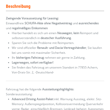
Beschreibung
Zwingende Voraussetzung für Leasing:
Einwandfreie
SCHUFA-Akte ohne Negativeintrag
und
ausreichendes
und
regelmäßiges
Einkommen
Hierbei handelt es sich um einen
Neuwagen
,
kein
Reimport und
selbstverständlich in
deutscher Ausführung
.
Sparen Sie sich die Probleme mit Reimporten.
Wir sind offizieller
Renault- und Dacia-Vertragshändler
, Sie kaufen
bei uns somit mit maximaler Sicherheit.
Ihr
bisheriges Fahrzeug
nehmen wir gerne in Zahlung.
Lagerwagen, sofort verfügbar!
Sie finden das Fahrzeug an unserem Standort in 77855 Achern,
Von-Drais-Str. 2, -Deutschland-
Fahrzeug hat die folgende
Ausstattungshighlights
:
Sonderausstattung:
Advanced Driving Assist-Paket
inkl. Warnung Ausstieg, elektr. Sitz-
Memory: Außenspiegelposition, Kollisionsvermeidung Querverkehr
vorne: Radar, einschließlich Bremsen, Lenkrad: beheizt, Autonomes