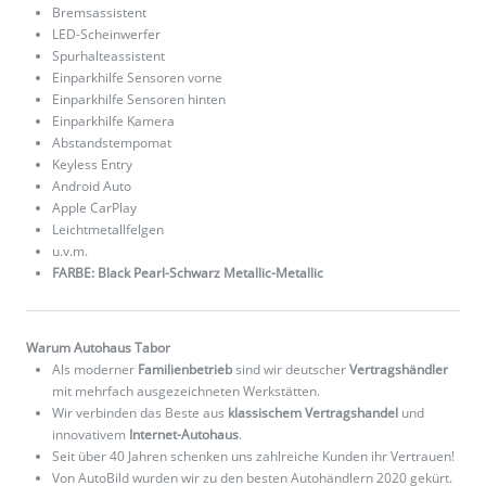
Bremsassistent
LED-Scheinwerfer
Spurhalteassistent
Einparkhilfe Sensoren vorne
Einparkhilfe Sensoren hinten
Einparkhilfe Kamera
Abstandstempomat
Keyless Entry
Android Auto
Apple CarPlay
Leichtmetallfelgen
u.v.m.
FARBE: Black Pearl-Schwarz Metallic-Metallic
Warum Autohaus Tabor
Als moderner
Familienbetrieb
sind wir deutscher
Vertragshändler
mit mehrfach ausgezeichneten Werkstätten.
Wir verbinden das Beste aus
klassischem Vertragshandel
und
innovativem
Internet-Autohaus
.
Seit über 40 Jahren schenken uns zahlreiche Kunden ihr Vertrauen!
Von AutoBild wurden wir zu den besten Autohändlern 2020 gekürt.