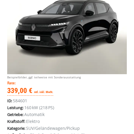
Beispielbilder, ggf. teilweise mit Sonderausstattung
Rate:
339,00 €
mtl. inkl. MwSt.
584601
ID:
160 kW (218 PS)
Leistung:
Automatik
Getriebe:
Elektro
Kraftstoff:
SUV/Geländewagen/Pickup
Kategorie: