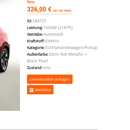
Rate:
326,00 €
mtl. inkl. MwSt.
584721
ID:
160 kW (218 PS)
Leistung:
Automatik
Getriebe:
Elektro
Kraftstoff:
SUV/Geländewagen/Pickup
Kategorie:
Dezir-Rot Metallic +
Außenfarbe:
Black Pearl
neu
Zustand:
Unverbindlich anfragen
Merkliste