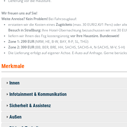
Lieferung vor die Haustüre.
Wir freuen uns auf Sie!
Weite Anreise? Kein Problem!
Bei Fahrzeugkauf:
erstatten wir die Kosten eines
Zugtickets
(max. 30 EUR/2.Kl/1 Pers) oder al
Besuch in Straßburg:
Ihre Hotel-Übernachtung bezuschussen wir mit 30 EU
liefern wir Ihnen das Fzg kostengünstig
vor Ihre Haustüre. Bundesweit!
Zone 1: 299 EUR
(NRW, HE, B-W, BAY, R-P, SL, THÜ)
Zone 2: 399 EUR
(BB, BER, BRE, HH, SACHS, SACHS-A, N-SACHS, M-V, S-H)
Die Lieferung erfolgt auf eigener Achse. E-Auto auf Anfrage. Gerne berücks
Merkmale
Innen
Infotainment & Kommunikation
Sicherheit & Assistenz
Außen