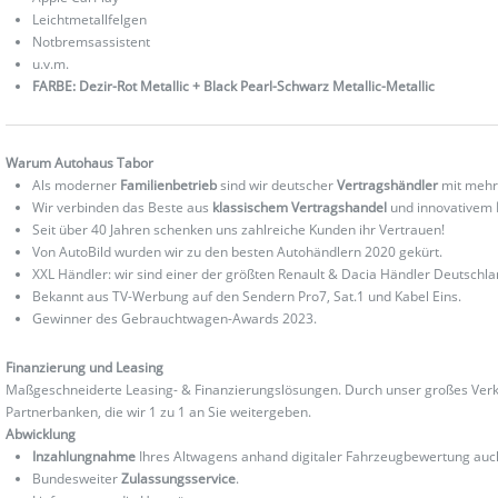
Leichtmetallfelgen
Notbremsassistent
u.v.m.
FARBE: Dezir-Rot Metallic + Black Pearl-Schwarz Metallic-Metallic
Warum Autohaus Tabor
Als moderner
Familienbetrieb
sind wir deutscher
Vertragshändler
mit mehr
Wir verbinden das Beste aus
klassischem Vertragshandel
und innovativem
Seit über 40 Jahren schenken uns zahlreiche Kunden ihr Vertrauen!
Von AutoBild wurden wir zu den besten Autohändlern 2020 gekürt.
XXL Händler: wir sind einer der größten Renault & Dacia Händler Deutschla
Bekannt aus TV-Werbung auf den Sendern Pro7, Sat.1 und Kabel Eins.
Gewinner des Gebrauchtwagen-Awards 2023.
Finanzierung und Leasing
Maßgeschneiderte Leasing- & Finanzierungslösungen. Durch unser großes Verka
Partnerbanken, die wir 1 zu 1 an Sie weitergeben.
Abwicklung
Inzahlungnahme
Ihres Altwagens anhand digitaler Fahrzeugbewertung au
Bundesweiter
Zulassungsservice
.