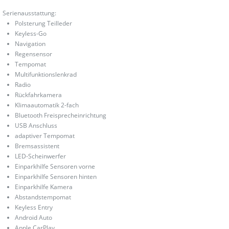
Serienausstattung:
Polsterung Teilleder
Keyless-Go
Navigation
Regensensor
Tempomat
Multifunktionslenkrad
Radio
Rückfahrkamera
Klimaautomatik 2-fach
Bluetooth Freisprecheinrichtung
USB Anschluss
adaptiver Tempomat
Bremsassistent
LED-Scheinwerfer
Einparkhilfe Sensoren vorne
Einparkhilfe Sensoren hinten
Einparkhilfe Kamera
Abstandstempomat
Keyless Entry
Android Auto
Apple CarPlay