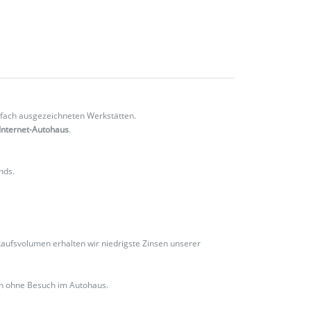
fach ausgezeichneten Werkstätten.
Internet-Autohaus
.
nds.
ufsvolumen erhalten wir niedrigste Zinsen unserer
ch ohne Besuch im Autohaus.