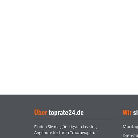
Über
toprate24.de
Wir
si
Monta
Finden Sie die günstigsten Leasing
Angebote für Ihren Traumwagen.
Dienst