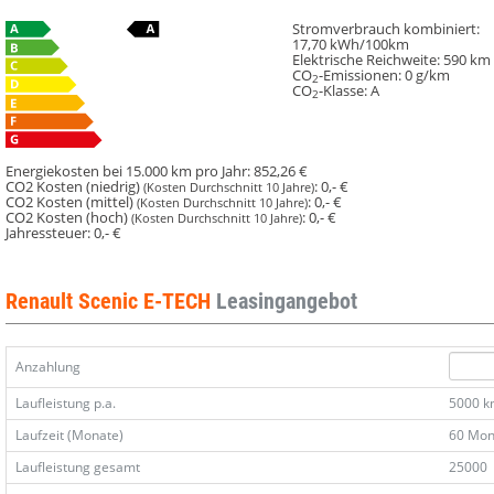
TECH
TECH
Techno
Techno
Stromverbrauch kombiniert:
17,70 kWh/100km
220
220
Elektrische Reichweite:
590 km
Long
Long
CO
-Emissionen:
0 g/km
2
CO
-Klasse:
A
Range
Range
2
el
el
Heckkl
Heckkl
Energiekosten bei 15.000 km pro Jahr:
852,26 €
CO2 Kosten (niedrig)
:
0,- €
(Kosten Durchschnitt 10 Jahre)
CO2 Kosten (mittel)
:
0,- €
(Kosten Durchschnitt 10 Jahre)
CO2 Kosten (hoch)
:
0,- €
(Kosten Durchschnitt 10 Jahre)
Jahressteuer:
0,- €
Renault Scenic E-TECH
Leasingangebot
Anzahlung
Laufleistung p.a.
5000 
Laufzeit (Monate)
60 Mon
Laufleistung gesamt
25000