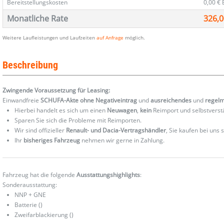
Bereitstellungskosten
0,00 €
Monatliche Rate
326,0
Weitere Laufleistungen und Laufzeiten
auf Anfrage
möglich.
Beschreibung
Zwingende Voraussetzung für Leasing:
Einwandfreie
SCHUFA-Akte ohne Negativeintrag
und
ausreichendes
und
regel
Hierbei handelt es sich um einen
Neuwagen
,
kein
Reimport und selbstverst
Sparen Sie sich die Probleme mit Reimporten.
Wir sind offizieller
Renault- und Dacia-Vertragshändler
, Sie kaufen bei uns
Ihr
bisheriges Fahrzeug
nehmen wir gerne in Zahlung.
Fahrzeug hat die folgende
Ausstattungshighlights
:
Sonderausstattung:
NNP + GNE
Batterie ()
Zweifarblackierung ()