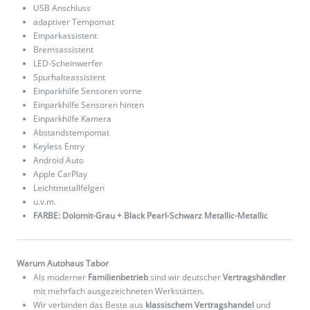
USB Anschluss
adaptiver Tempomat
Einparkassistent
Bremsassistent
LED-Scheinwerfer
Spurhalteassistent
Einparkhilfe Sensoren vorne
Einparkhilfe Sensoren hinten
Einparkhilfe Kamera
Abstandstempomat
Keyless Entry
Android Auto
Apple CarPlay
Leichtmetallfelgen
u.v.m.
FARBE: Dolomit-Grau + Black Pearl-Schwarz Metallic-Metallic
Warum Autohaus Tabor
Als moderner
Familienbetrieb
sind wir deutscher
Vertragshändler
mit mehrfach ausgezeichneten Werkstätten.
Wir verbinden das Beste aus
klassischem Vertragshandel
und