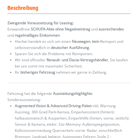
Beschreibung
Zwingende Voraussetzung für Leasing:
Einwandfreie
SCHUFA-Akte ohne Negativeintrag
und
ausreichendes
und
regelmäßiges
Einkommen
Hierbei handelt es sich um einen
Neuwagen
,
kein
Reimport und
selbstverständlich in
deutscher Ausführung
.
Sparen Sie sich die Probleme mit Reimporten.
Wir sind offizieller
Renault- und Dacia-Vertragshändler
, Sie kaufen
bei uns somit mit maximaler Sicherheit.
Ihr
bisheriges Fahrzeug
nehmen wir gerne in Zahlung.
Fahrzeug hat die folgende
Ausstattungshighlights
:
Sonderausstattung:
Augmented Vision & Advanced Driving-Paket
inkl. Warnung
Ausstieg, 360 Grad Park-Kamea, Einparkassistent (hinten):
halbautomatisch & Ausparken, Einparkhilfe (hinten, vorne, seitlich):
Sensor & Kamera, elektr. Sitz-Memory: Außenspiegelposition,
Kollisionsvermeidung Querverkehr vorne: Radar, einschließlich
Bremsen, Lenkrad: beheizt, Autonomes Fahren: Stufe 2 -