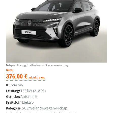
Beispielbilder, ggf. teilweise mit Sonderausstattung
Rate:
376,00 €
mtl. inkl. MwSt.
584746
ID:
160 kW (218 PS)
Leistung:
Automatik
Getriebe:
Elektro
Kraftstoff:
SUV/Geländewagen/Pickup
Kategorie: