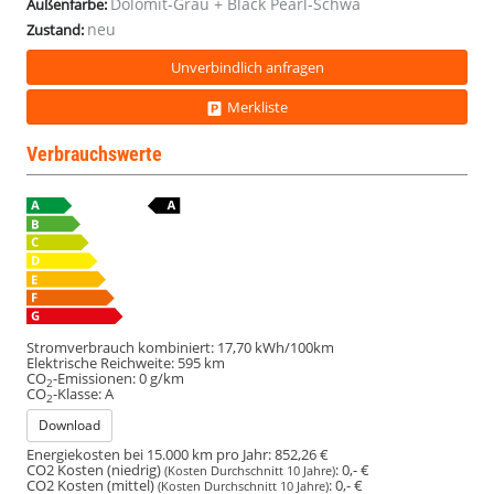
Dolomit-Grau + Black Pearl-Schwa
Außenfarbe:
neu
Zustand:
Unverbindlich anfragen
Merkliste
Verbrauchswerte
Stromverbrauch kombiniert:
17,70 kWh/100km
Elektrische Reichweite:
595 km
CO
-Emissionen:
0 g/km
2
CO
-Klasse:
A
2
Download
Energiekosten bei 15.000 km pro Jahr:
852,26 €
CO2 Kosten (niedrig)
:
0,- €
(Kosten Durchschnitt 10 Jahre)
CO2 Kosten (mittel)
:
0,- €
(Kosten Durchschnitt 10 Jahre)