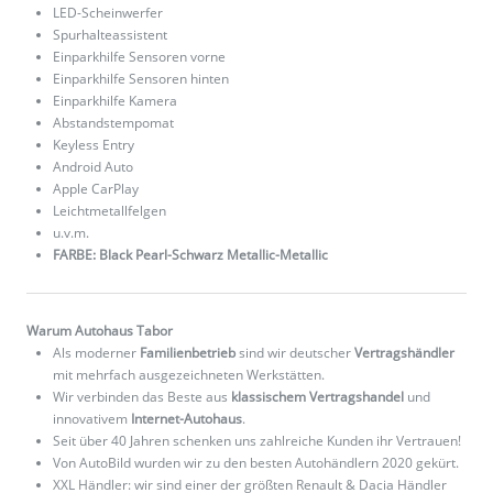
LED-Scheinwerfer
Spurhalteassistent
Einparkhilfe Sensoren vorne
Einparkhilfe Sensoren hinten
Einparkhilfe Kamera
Abstandstempomat
Keyless Entry
Android Auto
Apple CarPlay
Leichtmetallfelgen
u.v.m.
FARBE: Black Pearl-Schwarz Metallic-Metallic
Warum Autohaus Tabor
Als moderner
Familienbetrieb
sind wir deutscher
Vertragshändler
mit mehrfach ausgezeichneten Werkstätten.
Wir verbinden das Beste aus
klassischem Vertragshandel
und
innovativem
Internet-Autohaus
.
Seit über 40 Jahren schenken uns zahlreiche Kunden ihr Vertrauen!
Von AutoBild wurden wir zu den besten Autohändlern 2020 gekürt.
XXL Händler: wir sind einer der größten Renault & Dacia Händler