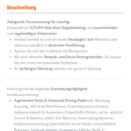
Beschreibung
Zwingende Voraussetzung für Leasing:
Einwandfreie
SCHUFA-Akte ohne Negativeintrag
und
ausreichendes
und
regelmäßiges
Einkommen
Hierbei handelt es sich um einen
Neuwagen
,
kein
Reimport und
selbstverständlich in
deutscher Ausführung
.
Sparen Sie sich die Probleme mit Reimporten.
Wir sind offizieller
Renault- und Dacia-Vertragshändler
, Sie kaufen
bei uns somit mit maximaler Sicherheit.
Ihr
bisheriges Fahrzeug
nehmen wir gerne in Zahlung.
Fahrzeug hat die folgende
Ausstattungshighlights
:
Sonderausstattung:
Augmented Vision & Advanced Driving-Paket
inkl. Warnung
Ausstieg, 360 Grad Park-Kamea, Einparkassistent (hinten):
halbautomatisch & Ausparken, Einparkhilfe (hinten, vorne, seitlich):
Sensor & Kamera, elektr. Sitz-Memory: Außenspiegelposition,
Kollisionsvermeidung Querverkehr vorne: Radar, einschließlich
Bremsen, Lenkrad: beheizt, Autonomes Fahren: Stufe 2 -