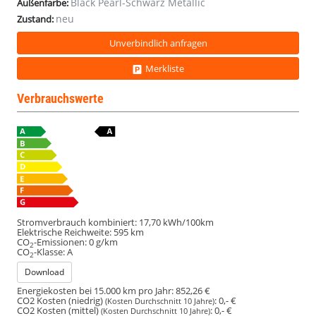
Black Pearl-Schwarz Metallic
Außenfarbe:
neu
Zustand:
Unverbindlich anfragen
Merkliste
Verbrauchswerte
Stromverbrauch kombiniert:
17,70 kWh/100km
Elektrische Reichweite:
595 km
CO
-Emissionen:
0 g/km
2
CO
-Klasse:
A
2
Download
Energiekosten bei 15.000 km pro Jahr:
852,26 €
CO2 Kosten (niedrig)
:
0,- €
(Kosten Durchschnitt 10 Jahre)
CO2 Kosten (mittel)
:
0,- €
(Kosten Durchschnitt 10 Jahre)