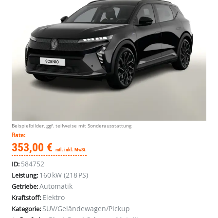
Beispielbilder, ggf. teilweise mit Sonderausstattung
Rate:
353,00 €
mtl. inkl. MwSt.
584752
ID:
160 kW (218 PS)
Leistung:
Automatik
Getriebe:
Elektro
Kraftstoff:
SUV/Geländewagen/Pickup
Kategorie: