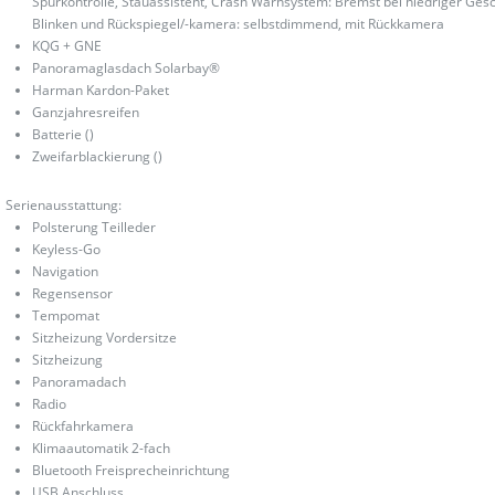
Spurkontrolle, Stauassistent, Crash Warnsystem: Bremst bei niedriger Gesc
Blinken und Rückspiegel/-kamera: selbstdimmend, mit Rückkamera
KQG + GNE
Panoramaglasdach Solarbay®
Harman Kardon-Paket
Ganzjahresreifen
Batterie ()
Zweifarblackierung ()
Serienausstattung:
Polsterung Teilleder
Keyless-Go
Navigation
Regensensor
Tempomat
Sitzheizung Vordersitze
Sitzheizung
Panoramadach
Radio
Rückfahrkamera
Klimaautomatik 2-fach
Bluetooth Freisprecheinrichtung
USB Anschluss