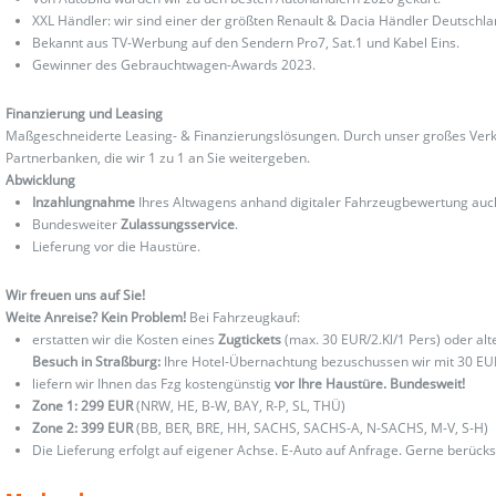
XXL Händler: wir sind einer der größten Renault & Dacia Händler Deutschla
Bekannt aus TV-Werbung auf den Sendern Pro7, Sat.1 und Kabel Eins.
Gewinner des Gebrauchtwagen-Awards 2023.
Finanzierung und Leasing
Maßgeschneiderte Leasing- & Finanzierungslösungen. Durch unser großes Verka
Partnerbanken, die wir 1 zu 1 an Sie weitergeben.
Abwicklung
Inzahlungnahme
Ihres Altwagens anhand digitaler Fahrzeugbewertung au
Bundesweiter
Zulassungsservice
.
Lieferung vor die Haustüre.
Wir freuen uns auf Sie!
Weite Anreise? Kein Problem!
Bei Fahrzeugkauf:
erstatten wir die Kosten eines
Zugtickets
(max. 30 EUR/2.Kl/1 Pers) oder al
Besuch in Straßburg:
Ihre Hotel-Übernachtung bezuschussen wir mit 30 EU
liefern wir Ihnen das Fzg kostengünstig
vor Ihre Haustüre. Bundesweit!
Zone 1: 299 EUR
(NRW, HE, B-W, BAY, R-P, SL, THÜ)
Zone 2: 399 EUR
(BB, BER, BRE, HH, SACHS, SACHS-A, N-SACHS, M-V, S-H)
Die Lieferung erfolgt auf eigener Achse. E-Auto auf Anfrage. Gerne berücks