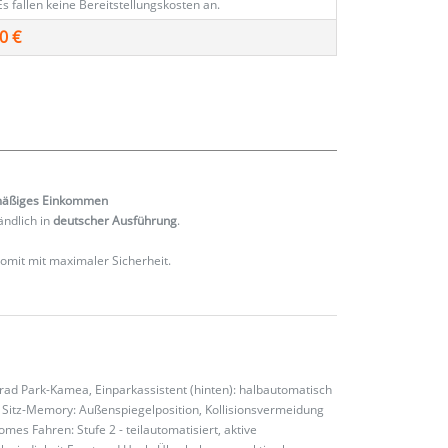
Es fallen keine Bereitstellungskosten an.
0 €
mäßiges
Einkommen
ändlich in
deutscher Ausführung
.
 somit mit maximaler Sicherheit.
rad Park-Kamea, Einparkassistent (hinten): halbautomatisch
tr. Sitz-Memory: Außenspiegelposition, Kollisionsvermeidung
mes Fahren: Stufe 2 - teilautomatisiert, aktive