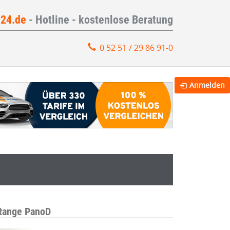
e24.de
- Hotline - kostenlose Beratung
0 52 51 / 29 86 91-0
Anmelden
 Range PanoD