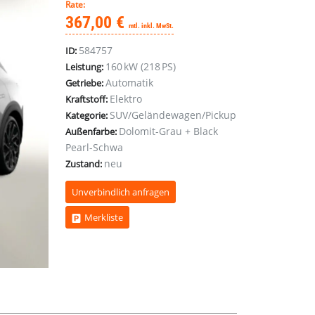
Rate:
367,00 €
mtl. inkl. MwSt.
584757
ID:
160 kW (218 PS)
Leistung:
Automatik
Getriebe:
Elektro
Kraftstoff:
SUV/Geländewagen/Pickup
Kategorie:
Dolomit-Grau + Black
Außenfarbe:
Pearl-Schwa
neu
Zustand:
Unverbindlich anfragen
Merkliste