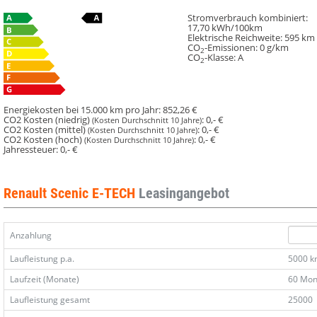
Stromverbrauch kombiniert:
17,70 kWh/100km
Elektrische Reichweite:
595 km
CO
-Emissionen:
0 g/km
2
CO
-Klasse:
A
2
Energiekosten bei 15.000 km pro Jahr:
852,26 €
CO2 Kosten (niedrig)
:
0,- €
(Kosten Durchschnitt 10 Jahre)
CO2 Kosten (mittel)
:
0,- €
(Kosten Durchschnitt 10 Jahre)
CO2 Kosten (hoch)
:
0,- €
(Kosten Durchschnitt 10 Jahre)
Jahressteuer:
0,- €
Renault Scenic E-TECH
Leasingangebot
Anzahlung
Laufleistung p.a.
5000 
Laufzeit (Monate)
60 Mon
Laufleistung gesamt
25000