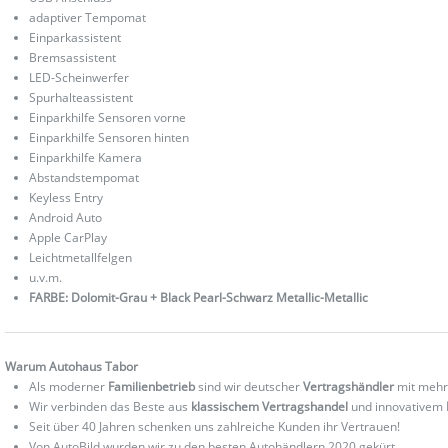
adaptiver Tempomat
Einparkassistent
Bremsassistent
LED-Scheinwerfer
Spurhalteassistent
Einparkhilfe Sensoren vorne
Einparkhilfe Sensoren hinten
Einparkhilfe Kamera
Abstandstempomat
Keyless Entry
Android Auto
Apple CarPlay
Leichtmetallfelgen
u.v.m.
FARBE: Dolomit-Grau + Black Pearl-Schwarz Metallic-Metallic
Warum Autohaus Tabor
Als moderner
Familienbetrieb
sind wir deutscher
Vertragshändler
mit mehr
Wir verbinden das Beste aus
klassischem Vertragshandel
und innovativem
Seit über 40 Jahren schenken uns zahlreiche Kunden ihr Vertrauen!
Von AutoBild wurden wir zu den besten Autohändlern 2020 gekürt.