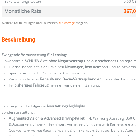
Bereitstellungskosten
0,00 €
Monatliche Rate
367,0
Weitere Laufleistungen und Laufzeiten
auf Anfrage
möglich.
Beschreibung
Zwingende Voraussetzung für Leasing:
Einwandfreie
SCHUFA-Akte ohne Negativeintrag
und
ausreichendes
und
regel
Hierbei handelt es sich um einen
Neuwagen
,
kein
Reimport und selbstverst
Sparen Sie sich die Probleme mit Reimporten.
Wir sind offizieller
Renault- und Dacia-Vertragshändler
, Sie kaufen bei uns
Ihr
bisheriges Fahrzeug
nehmen wir gerne in Zahlung.
Fahrzeug hat die folgende
Ausstattungshighlights
:
Sonderausstattung:
Augmented Vision & Advanced Driving-Paket
inkl. Warnung Ausstieg, 360 G
& Ausparken, Einparkhilfe (hinten, vorne, seitlich): Sensor & Kamera, elek
Querverkehr vorne: Radar, einschließlich Bremsen, Lenkrad: beheizt, Autono