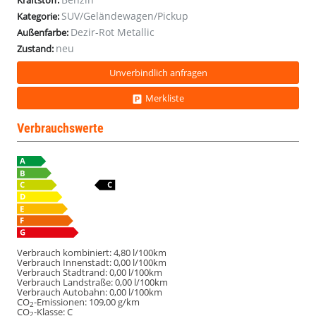
Kraftstoff:
Wartung
Wartung
SUV/Geländewagen/Pickup
Kategorie:
inklusive
inklusive
Dezir-Rot Metallic
Außenfarbe:
neu
Zustand:
Unverbindlich anfragen
Merkliste
Verbrauchswerte
Verbrauch kombiniert:
4,80 l/100km
Verbrauch Innenstadt:
0,00 l/100km
Verbrauch Stadtrand:
0,00 l/100km
Verbrauch Landstraße:
0,00 l/100km
Verbrauch Autobahn:
0,00 l/100km
CO
-Emissionen:
109,00 g/km
2
CO
-Klasse:
C
2