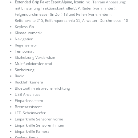
Extended Grip Paket Esprit Alpine, Iconic
inkl. Terrain Anpassung:
mit Einstellung Traktionskontrolle/ESP, Räder (vorn, hinten):
Felgendurchmesser (in Zoll) 18 und Reifen (vorn, hinten):
Reifenbreite 215, Reifenquerschnitt 55, Allwetter, Durchmesser 18
Keyless-Go
Klimaautomatik
Navigation
Regensensor
Tempomat
Sitzheizung Vordersitze
Multifunktionslenkrad
Sitzheizung
Radio
Rückfahrkamera
Bluetooth Freisprecheinrichtung
USB Anschluss
Einparkassistent
Bremsassistent
LED-Scheinwerfer
Einparkhilfe Sensoren vorne
Einparkhilfe Sensoren hinten
Einparkhilfe Kamera
Keyless Entry