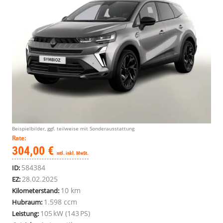
Beispielbilder, ggf. teilweise mit Sonderausstattung
Rate:
304,00 €
mtl. inkl. MwSt.
584384
ID:
28.02.2025
EZ:
10 km
Kilometerstand:
1.598 ccm
Hubraum:
105 kW (143 PS)
Leistung: