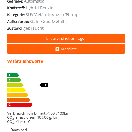
Automatik
Getriebe:
Hybrid Benzin
Kraftstoff:
SUV/Geländewagen/Pickup
Kategorie:
Stahl-Grau Metallic
Außenfarbe:
gebraucht
Zustand:
Unverbindlich anfragen
Merkliste
Verbrauchswerte
Verbrauch kombiniert:
4,80 l/100km
CO
-Emissionen:
109,00 g/km
2
CO
-Klasse:
C
2
Download