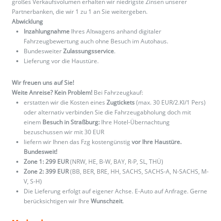
großes Verkaufsvolumen erhalten wir niedrigste Zinsen unserer
Partnerbanken, die wir 1 zu 1 an Sie weitergeben.
Abwicklung
Inzahlungnahme
Ihres Altwagens anhand digitaler
Fahrzeugbewertung auch ohne Besuch im Autohaus.
Bundesweiter
Zulassungsservice
.
Lieferung vor die Haustüre.
Wir freuen uns auf Sie!
Weite Anreise? Kein Problem!
Bei Fahrzeugkauf:
erstatten wir die Kosten eines
Zugtickets
(max. 30 EUR/2.Kl/1 Pers)
oder alternativ verbinden Sie die Fahrzeugabholung doch mit
einem
Besuch in Straßburg:
Ihre Hotel-Übernachtung
bezuschussen wir mit 30 EUR
liefern wir Ihnen das Fzg kostengünstig
vor Ihre Haustüre.
Bundesweit!
Zone 1: 299 EUR
(NRW, HE, B-W, BAY, R-P, SL, THÜ)
Zone 2: 399 EUR
(BB, BER, BRE, HH, SACHS, SACHS-A, N-SACHS, M-
V, S-H)
Die Lieferung erfolgt auf eigener Achse. E-Auto auf Anfrage. Gerne
berücksichtigen wir Ihre
Wunschzeit
.