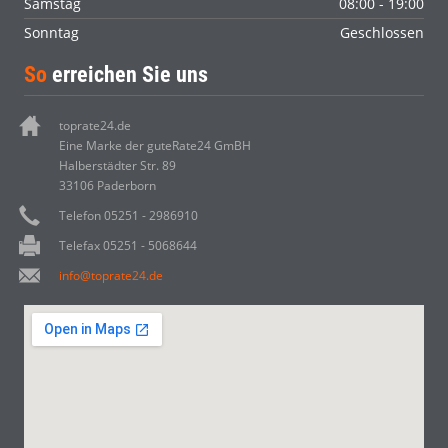
Samstag
08:00 - 19:00
Sonntag
Geschlossen
So
erreichen Sie uns
toprate24.de
Eine Marke der guteRate24 GmBH
Halberstädter Str. 89
33106 Paderborn
Telefon 05251 - 2986910
Telefax 05251 - 5068644
info@toprate24.de