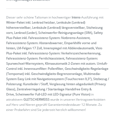
Dieser sehr schöne Talisman in hochwertiger
Intens
-Ausführung mit
Winter-Paket inkl. Lenkrad heizbar, Lenksäule (Lenkrad)
höhenverstellbar, Lenksäule (Lenkrad) längsverstellbar, Sitzheizung
vorn, Lenkrad (Leder), Scheinwerfer-Reinigungsanlage (SRA), Safety
Plus-Paket inkl. Fahrassistenz-System: Notbrems-Assistent,
Fahrassistenz-System: Abstandswarner, Einparkhilfe vorne und
hinten, LM-Felgen 17 Zoll, Innenspiegel mit Abblendautomatik, Visio
Plus-Paket inkl. Fahrassistenz-System: Verkehrszeichenerkennung,
Fahrassistenz-System: Fernlichtassistent, Fahrassistenz-System:
Spurwechsel-Warnsystem, Klimaautomatik 2-Zonen mit autom. Umluft-
Control inkl. Innenraumfilter: Pollenfilter, Geschwindigkeits-Regelanlage
(Tempomat) inkl. Geschwindigkeits-Begrenzeranlage, Multimedia-
System Easy Link mit Navigationssystem (Touchscreen 9,3"), Sitzbezug /
Polsterung: Kunstleder / Stoff, Verglasung hinten abgedunkelt (Privacy
Glass), Zentralverriegelung / Startanlage Handsfree Entry &
Drive, Scheinwerfer Full-LED mit LED-Signatur (Pure Vision)
in
attraktivem
GLETSCHERWEISS
wurde in unseren Vertragswerkstätten
auf Herz und Nieren geprüft! Garantiemindestdauer 12 Monate. Zu
einer Probefahrt sind Sie jederzeit herzlich willkommen!