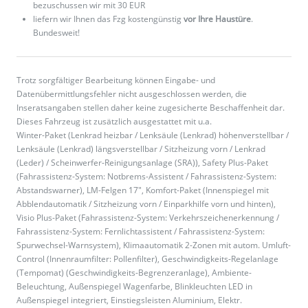
bezuschussen wir mit 30 EUR
liefern wir Ihnen das Fzg kostengünstig
vor Ihre Haustüre
.
Bundesweit!
Trotz sorgfältiger Bearbeitung können Eingabe- und
Datenübermittlungsfehler nicht ausgeschlossen werden, die
Inseratsangaben stellen daher keine zugesicherte Beschaffenheit dar.
Dieses Fahrzeug ist zusätzlich ausgestattet mit u.a.
Winter-Paket (Lenkrad heizbar / Lenksäule (Lenkrad) höhenverstellbar /
Lenksäule (Lenkrad) längsverstellbar / Sitzheizung vorn / Lenkrad
(Leder) / Scheinwerfer-Reinigungsanlage (SRA)), Safety Plus-Paket
(Fahrassistenz-System: Notbrems-Assistent / Fahrassistenz-System:
Abstandswarner), LM-Felgen 17", Komfort-Paket (Innenspiegel mit
Abblendautomatik / Sitzheizung vorn / Einparkhilfe vorn und hinten),
Visio Plus-Paket (Fahrassistenz-System: Verkehrszeichenerkennung /
Fahrassistenz-System: Fernlichtassistent / Fahrassistenz-System:
Spurwechsel-Warnsystem), Klimaautomatik 2-Zonen mit autom. Umluft-
Control (Innenraumfilter: Pollenfilter), Geschwindigkeits-Regelanlage
(Tempomat) (Geschwindigkeits-Begrenzeranlage), Ambiente-
Beleuchtung, Außenspiegel Wagenfarbe, Blinkleuchten LED in
Außenspiegel integriert, Einstiegsleisten Aluminium, Elektr.