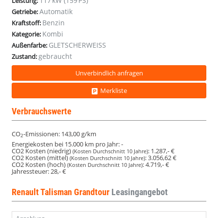
117 kW (159 PS)
Leistung:
Nav
Nav
Nav
Nav
Nav
Nav
Nav
Nav
Nav
Nav
Nav
Automatik
Getriebe:
SHZ
SHZ
SHZ
SHZ
SHZ
SHZ
SHZ
SHZ
SHZ
SHZ
SHZ
Benzin
Kraftstoff:
Kombi
Kategorie:
GLETSCHERWEISS
Außenfarbe:
gebraucht
Zustand:
Unverbindlich anfragen
Merkliste
Verbrauchswerte
CO
-Emissionen:
143,00 g/km
2
Energiekosten bei 15.000 km pro Jahr:
-
CO2 Kosten (niedrig)
:
1.287,- €
(Kosten Durchschnitt 10 Jahre)
CO2 Kosten (mittel)
:
3.056,62 €
(Kosten Durchschnitt 10 Jahre)
CO2 Kosten (hoch)
:
4.719,- €
(Kosten Durchschnitt 10 Jahre)
Jahressteuer:
28,- €
Renault Talisman Grandtour
Leasingangebot