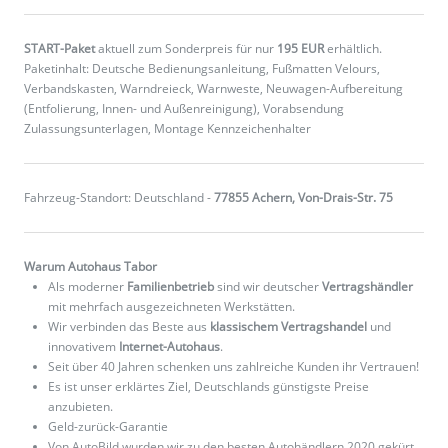
START-Paket
aktuell zum Sonderpreis für nur
195 EUR
erhältlich.
Paketinhalt: Deutsche Bedienungsanleitung, Fußmatten Velours,
Verbandskasten, Warndreieck, Warnweste, Neuwagen-Aufbereitung
(Entfolierung, Innen- und Außenreinigung), Vorabsendung
Zulassungsunterlagen, Montage Kennzeichenhalter
Fahrzeug-Standort: Deutschland -
77855 Achern, Von-Drais-Str. 75
Warum Autohaus Tabor
Als moderner
Familienbetrieb
sind wir deutscher
Vertragshändler
mit mehrfach ausgezeichneten Werkstätten.
Wir verbinden das Beste aus
klassischem Vertragshandel
und
innovativem
Internet-Autohaus
.
Seit über 40 Jahren schenken uns zahlreiche Kunden ihr Vertrauen!
Es ist unser erklärtes Ziel, Deutschlands günstigste Preise
anzubieten.
Geld-zurück-Garantie
Von AutoBild wurden wir zu den besten Autohändlern 2020 gekürt.