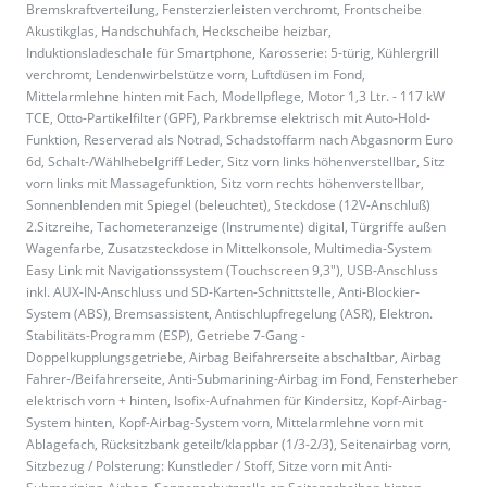
Bremskraftverteilung, Fensterzierleisten verchromt, Frontscheibe
Akustikglas, Handschuhfach, Heckscheibe heizbar,
Induktionsladeschale für Smartphone, Karosserie: 5-türig, Kühlergrill
verchromt, Lendenwirbelstütze vorn, Luftdüsen im Fond,
Mittelarmlehne hinten mit Fach, Modellpflege, Motor 1,3 Ltr. - 117 kW
TCE, Otto-Partikelfilter (GPF), Parkbremse elektrisch mit Auto-Hold-
Funktion, Reserverad als Notrad, Schadstoffarm nach Abgasnorm Euro
6d, Schalt-/Wählhebelgriff Leder, Sitz vorn links höhenverstellbar, Sitz
vorn links mit Massagefunktion, Sitz vorn rechts höhenverstellbar,
Sonnenblenden mit Spiegel (beleuchtet), Steckdose (12V-Anschluß)
2.Sitzreihe, Tachometeranzeige (Instrumente) digital, Türgriffe außen
Wagenfarbe, Zusatzsteckdose in Mittelkonsole, Multimedia-System
Easy Link mit Navigationssystem (Touchscreen 9,3"), USB-Anschluss
inkl. AUX-IN-Anschluss und SD-Karten-Schnittstelle, Anti-Blockier-
System (ABS), Bremsassistent, Antischlupfregelung (ASR), Elektron.
Stabilitäts-Programm (ESP), Getriebe 7-Gang -
Doppelkupplungsgetriebe, Airbag Beifahrerseite abschaltbar, Airbag
Fahrer-/Beifahrerseite, Anti-Submarining-Airbag im Fond, Fensterheber
elektrisch vorn + hinten, Isofix-Aufnahmen für Kindersitz, Kopf-Airbag-
System hinten, Kopf-Airbag-System vorn, Mittelarmlehne vorn mit
Ablagefach, Rücksitzbank geteilt/klappbar (1/3-2/3), Seitenairbag vorn,
Sitzbezug / Polsterung: Kunstleder / Stoff, Sitze vorn mit Anti-