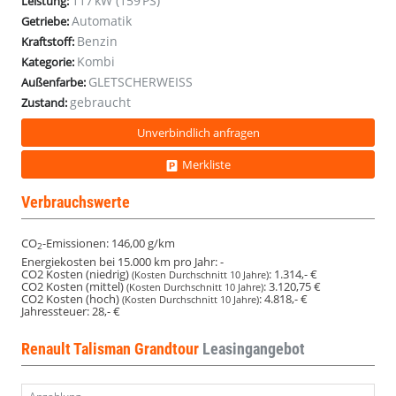
117 kW (159 PS)
Leistung:
PDC
PDC
PDC
PDC
PDC
PDC
PDC
PDC
Automatik
Getriebe:
17Z
17Z
17Z
17Z
17Z
17Z
17Z
17Z
Benzin
Kraftstoff:
Kombi
Kategorie:
GLETSCHERWEISS
Außenfarbe:
gebraucht
Zustand:
Unverbindlich anfragen
Merkliste
Verbrauchswerte
CO
-Emissionen:
146,00 g/km
2
Energiekosten bei 15.000 km pro Jahr:
-
CO2 Kosten (niedrig)
:
1.314,- €
(Kosten Durchschnitt 10 Jahre)
CO2 Kosten (mittel)
:
3.120,75 €
(Kosten Durchschnitt 10 Jahre)
CO2 Kosten (hoch)
:
4.818,- €
(Kosten Durchschnitt 10 Jahre)
Jahressteuer:
28,- €
Renault Talisman Grandtour
Leasingangebot