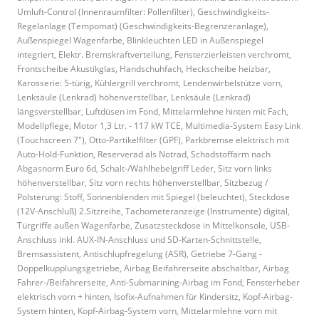
Umluft-Control (Innenraumfilter: Pollenfilter), Geschwindigkeits-
Regelanlage (Tempomat) (Geschwindigkeits-Begrenzeranlage),
Außenspiegel Wagenfarbe, Blinkleuchten LED in Außenspiegel
integriert, Elektr. Bremskraftverteilung, Fensterzierleisten verchromt,
Frontscheibe Akustikglas, Handschuhfach, Heckscheibe heizbar,
Karosserie: 5-türig, Kühlergrill verchromt, Lendenwirbelstütze vorn,
Lenksäule (Lenkrad) höhenverstellbar, Lenksäule (Lenkrad)
längsverstellbar, Luftdüsen im Fond, Mittelarmlehne hinten mit Fach,
Modellpflege, Motor 1,3 Ltr. - 117 kW TCE, Multimedia-System Easy Link
(Touchscreen 7"), Otto-Partikelfilter (GPF), Parkbremse elektrisch mit
Auto-Hold-Funktion, Reserverad als Notrad, Schadstoffarm nach
Abgasnorm Euro 6d, Schalt-/Wählhebelgriff Leder, Sitz vorn links
höhenverstellbar, Sitz vorn rechts höhenverstellbar, Sitzbezug /
Polsterung: Stoff, Sonnenblenden mit Spiegel (beleuchtet), Steckdose
(12V-Anschluß) 2.Sitzreihe, Tachometeranzeige (Instrumente) digital,
Türgriffe außen Wagenfarbe, Zusatzsteckdose in Mittelkonsole, USB-
Anschluss inkl. AUX-IN-Anschluss und SD-Karten-Schnittstelle,
Bremsassistent, Antischlupfregelung (ASR), Getriebe 7-Gang -
Doppelkupplungsgetriebe, Airbag Beifahrerseite abschaltbar, Airbag
Fahrer-/Beifahrerseite, Anti-Submarining-Airbag im Fond, Fensterheber
elektrisch vorn + hinten, Isofix-Aufnahmen für Kindersitz, Kopf-Airbag-
System hinten, Kopf-Airbag-System vorn, Mittelarmlehne vorn mit