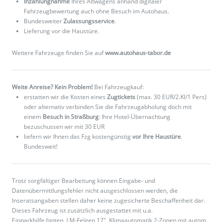
Inzahlungnahme
Ihres Altwagens anhand digitaler
Fahrzeugbewertung auch ohne Besuch im Autohaus.
Bundesweiter
Zulassungsservice
.
Lieferung vor die Haustüre.
Weitere Fahrzeuge finden Sie auf
www.autohaus-tabor.de
Weite Anreise? Kein Problem!
Bei Fahrzeugkauf:
erstatten wir die Kosten eines
Zugtickets
(max. 30 EUR/2.Kl/1 Pers)
oder alternativ verbinden Sie die Fahrzeugabholung doch mit
einem
Besuch in Straßburg
: Ihre Hotel-Übernachtung
bezuschussen wir mit 30 EUR
liefern wir Ihnen das Fzg kostengünstig
vor Ihre Haustüre
.
Bundesweit!
Trotz sorgfältiger Bearbeitung können Eingabe- und
Datenübermittlungsfehler nicht ausgeschlossen werden, die
Inseratsangaben stellen daher keine zugesicherte Beschaffenheit dar.
Dieses Fahrzeug ist zusätzlich ausgestattet mit u.a.
Einparkhilfe hinten, LM-Felgen 17", Klimaautomatik 2-Zonen mit autom.