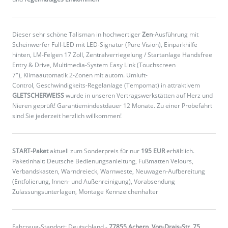
Dieser sehr schöne Talisman in hochwertiger
Zen
-Ausführung mit
Scheinwerfer Full-LED mit LED-Signatur (Pure Vision), Einparkhilfe
hinten, LM-Felgen 17 Zoll, Zentralverriegelung / Startanlage Handsfree
Entry & Drive, Multimedia-System Easy Link (Touchscreen
7"), Klimaautomatik 2-Zonen mit autom. Umluft-
Control, Geschwindigkeits-Regelanlage (Tempomat) in attraktivem
GLETSCHERWEISS
wurde in unseren Vertragswerkstätten auf Herz und
Nieren geprüft! Garantiemindestdauer 12 Monate. Zu einer Probefahrt
sind Sie jederzeit herzlich willkommen!
START-Paket
aktuell zum Sonderpreis für nur
195 EUR
erhältlich.
Paketinhalt: Deutsche Bedienungsanleitung, Fußmatten Velours,
Verbandskasten, Warndreieck, Warnweste, Neuwagen-Aufbereitung
(Entfolierung, Innen- und Außenreinigung), Vorabsendung
Zulassungsunterlagen, Montage Kennzeichenhalter
Fahrzeug-Standort: Deutschland -
77855 Achern, Von-Drais-Str. 75