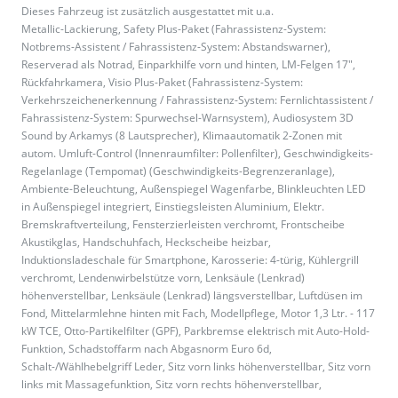
Dieses Fahrzeug ist zusätzlich ausgestattet mit u.a.
Metallic-Lackierung, Safety Plus-Paket (Fahrassistenz-System:
Notbrems-Assistent / Fahrassistenz-System: Abstandswarner),
Reserverad als Notrad, Einparkhilfe vorn und hinten, LM-Felgen 17",
Rückfahrkamera, Visio Plus-Paket (Fahrassistenz-System:
Verkehrszeichenerkennung / Fahrassistenz-System: Fernlichtassistent /
Fahrassistenz-System: Spurwechsel-Warnsystem), Audiosystem 3D
Sound by Arkamys (8 Lautsprecher), Klimaautomatik 2-Zonen mit
autom. Umluft-Control (Innenraumfilter: Pollenfilter), Geschwindigkeits-
Regelanlage (Tempomat) (Geschwindigkeits-Begrenzeranlage),
Ambiente-Beleuchtung, Außenspiegel Wagenfarbe, Blinkleuchten LED
in Außenspiegel integriert, Einstiegsleisten Aluminium, Elektr.
Bremskraftverteilung, Fensterzierleisten verchromt, Frontscheibe
Akustikglas, Handschuhfach, Heckscheibe heizbar,
Induktionsladeschale für Smartphone, Karosserie: 4-türig, Kühlergrill
verchromt, Lendenwirbelstütze vorn, Lenksäule (Lenkrad)
höhenverstellbar, Lenksäule (Lenkrad) längsverstellbar, Luftdüsen im
Fond, Mittelarmlehne hinten mit Fach, Modellpflege, Motor 1,3 Ltr. - 117
kW TCE, Otto-Partikelfilter (GPF), Parkbremse elektrisch mit Auto-Hold-
Funktion, Schadstoffarm nach Abgasnorm Euro 6d,
Schalt-/Wählhebelgriff Leder, Sitz vorn links höhenverstellbar, Sitz vorn
links mit Massagefunktion, Sitz vorn rechts höhenverstellbar,