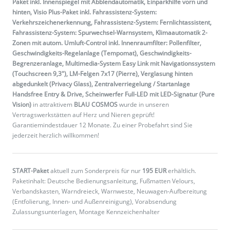
Paket inkl. Innenspiegel mit Abblendautomatik, Einparkhilfe vorn und
hinten, Visio Plus-Paket inkl. Fahrassistenz-System:
Verkehrszeichenerkennung, Fahrassistenz-System: Fernlichtassistent,
Fahrassistenz-System: Spurwechsel-Warnsystem, Klimaautomatik 2-
Zonen mit autom. Umluft-Control inkl. Innenraumfilter: Pollenfilter,
Geschwindigkeits-Regelanlage (Tempomat), Geschwindigkeits-
Begrenzeranlage, Multimedia-System Easy Link mit Navigationssystem
(Touchscreen 9,3"), LM-Felgen 7x17 (Pierre), Verglasung hinten
abgedunkelt (Privacy Glass), Zentralverriegelung / Startanlage
Handsfree Entry & Drive, Scheinwerfer Full-LED mit LED-Signatur (Pure
Vision)
in attraktivem
BLAU COSMOS
wurde in unseren
Vertragswerkstätten auf Herz und Nieren geprüft!
Garantiemindestdauer 12 Monate. Zu einer Probefahrt sind Sie
jederzeit herzlich willkommen!
START-Paket
aktuell zum Sonderpreis für nur
195 EUR
erhältlich.
Paketinhalt: Deutsche Bedienungsanleitung, Fußmatten Velours,
Verbandskasten, Warndreieck, Warnweste, Neuwagen-Aufbereitung
(Entfolierung, Innen- und Außenreinigung), Vorabsendung
Zulassungsunterlagen, Montage Kennzeichenhalter