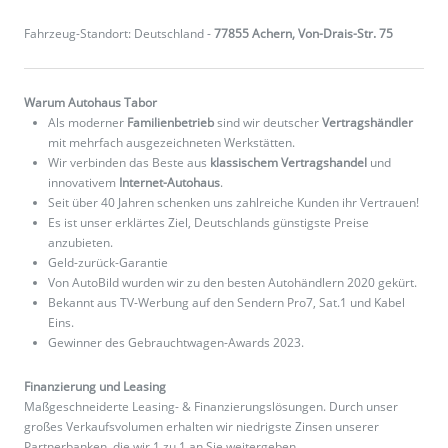
Fahrzeug-Standort: Deutschland -
77855 Achern, Von-Drais-Str. 75
Warum Autohaus Tabor
Als moderner
Familienbetrieb
sind wir deutscher
Vertragshändler
mit mehrfach ausgezeichneten Werkstätten.
Wir verbinden das Beste aus
klassischem Vertragshandel
und
innovativem
Internet-Autohaus
.
Seit über 40 Jahren schenken uns zahlreiche Kunden ihr Vertrauen!
Es ist unser erklärtes Ziel, Deutschlands günstigste Preise
anzubieten.
Geld-zurück-Garantie
Von AutoBild wurden wir zu den besten Autohändlern 2020 gekürt.
Bekannt aus TV-Werbung auf den Sendern Pro7, Sat.1 und Kabel
Eins.
Gewinner des Gebrauchtwagen-Awards 2023.
Finanzierung und Leasing
Maßgeschneiderte Leasing- & Finanzierungslösungen. Durch unser
großes Verkaufsvolumen erhalten wir niedrigste Zinsen unserer
Partnerbanken, die wir 1 zu 1 an Sie weitergeben.