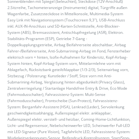
Sonnenblenden mit Spiegel (beleuchtet), Steckdose (12V-Anschluß)
2.Sitzreihe, Tachometeranzeige (Instrumente) digital, Türgriffe außen
Wagenfarbe, Zusatzsteckdose in Mittelkonsole, Multimedia-System
Easy Link mit Navigationssystem (Touchscreen 9,3"), USB-Anschluss
inkl. AUX-IN-Anschluss und SD-Karten-Schnittstelle, Anti-Blockier-
System (ABS), Bremsassistent, Antischlupfregelung (ASR), Elektron.
Stabilitäts-Programm (ESP), Getriebe 7-Gang -
Doppelkupplungsgetriebe, Airbag Beifahrerseite abschaltbar, Airbag
Fahrer-/Beifahrerseite, Anti-Submarining-Airbag im Fond, Fensterheber
elektrisch vorn + hinten, Isofix-Aufnahmen für Kindersitz, Kopf-Airbag-
System hinten, Kopf-Airbag-System vorn, Mittelarmlehne vorn mit
Ablagefach, Rücksitzbank geteilt/klappbar (1/3-2/3), Seitenairbag vorn,
Sitzbezug / Polsterung: Kunstleder / Stoff, Sitze vorn mit Anti-
Submarining-Airbag, Verglasung hinten abgedunkelt (Privacy Glass),
Zentralverriegelung / Startanlage Handsfree Entry & Drive, Eco Mode
(Fahrmodusschalter), Fahrassistenz-System: Multi-Sense
(Fahrmodusschalter), Frontscheibe (Sun-Protect), Fahrassistenz-
System: Berganfahr-Assistent (HSA), Lenkrad (Leder), Servolenkung
geschwindigkeitsabhängig, Außenspiegel elektr. anklappbar,
Außenspiegel elektr. verstell- und heizbar, Coming-Home-Lichtfunktion,
Licht- und Regensensor, Nebelscheinwerfer LED, Scheinwerfer Full-LED
mit LED-Signatur (Pure Vision), Tagfahrlicht LED, Fahrassistenz-System:
Müdigkeitserkennungs-Sensor, Reifendruck-Kontrollsystem, Start/Stop-