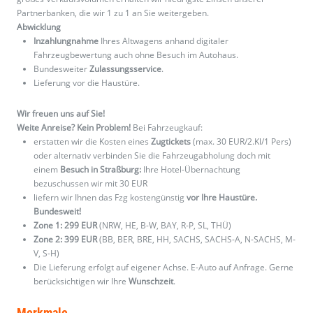
Partnerbanken, die wir 1 zu 1 an Sie weitergeben.
Abwicklung
Inzahlungnahme
Ihres Altwagens anhand digitaler
Fahrzeugbewertung auch ohne Besuch im Autohaus.
Bundesweiter
Zulassungsservice
.
Lieferung vor die Haustüre.
Wir freuen uns auf Sie!
Weite Anreise? Kein Problem!
Bei Fahrzeugkauf:
erstatten wir die Kosten eines
Zugtickets
(max. 30 EUR/2.Kl/1 Pers)
oder alternativ verbinden Sie die Fahrzeugabholung doch mit
einem
Besuch in Straßburg:
Ihre Hotel-Übernachtung
bezuschussen wir mit 30 EUR
liefern wir Ihnen das Fzg kostengünstig
vor Ihre Haustüre.
Bundesweit!
Zone 1: 299 EUR
(NRW, HE, B-W, BAY, R-P, SL, THÜ)
Zone 2: 399 EUR
(BB, BER, BRE, HH, SACHS, SACHS-A, N-SACHS, M-
V, S-H)
Die Lieferung erfolgt auf eigener Achse. E-Auto auf Anfrage. Gerne
berücksichtigen wir Ihre
Wunschzeit
.
Merkmale