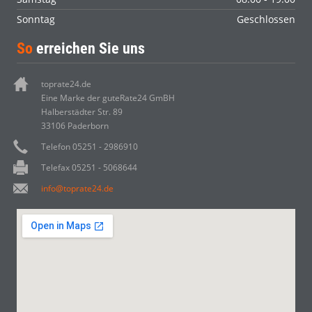
Sonntag
Geschlossen
So
erreichen Sie uns
toprate24.de
Eine Marke der guteRate24 GmBH
Halberstädter Str. 89
33106 Paderborn
Telefon 05251 - 2986910
Telefax 05251 - 5068644
info@toprate24.de