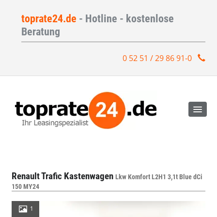
toprate24.de
- Hotline - kostenlose
Beratung
0 52 51 / 29 86 91-0
Renault Trafic Kastenwagen
Lkw Komfort L2H1 3,1t Blue dCi
150 MY24
1