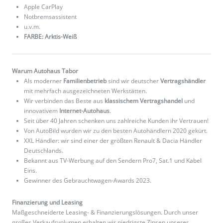
Apple CarPlay
Notbremsassistent
u.v.m.
FARBE: Arktis-Weiß
Warum Autohaus Tabor
Als moderner
Familienbetrieb
sind wir deutscher
Vertragshändler
mit mehrfach ausgezeichneten Werkstätten.
Wir verbinden das Beste aus
klassischem Vertragshandel
und
innovativem
Internet-Autohaus
.
Seit über 40 Jahren schenken uns zahlreiche Kunden ihr Vertrauen!
Von AutoBild wurden wir zu den besten Autohändlern 2020 gekürt.
XXL Händler: wir sind einer der größten Renault & Dacia Händler
Deutschlands.
Bekannt aus TV-Werbung auf den Sendern Pro7, Sat.1 und Kabel
Eins.
Gewinner des Gebrauchtwagen-Awards 2023.
Finanzierung und Leasing
Maßgeschneiderte Leasing- & Finanzierungslösungen. Durch unser
großes Verkaufsvolumen erhalten wir niedrigste Zinsen unserer