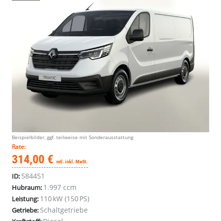
Beispielbilder, ggf. teilweise mit Sonderausstattung
Rate:
314,00 €
mtl. inkl. MwSt.
584451
ID:
1.997 ccm
Hubraum:
110 kW (150 PS)
Leistung:
Schaltgetriebe
Getriebe: