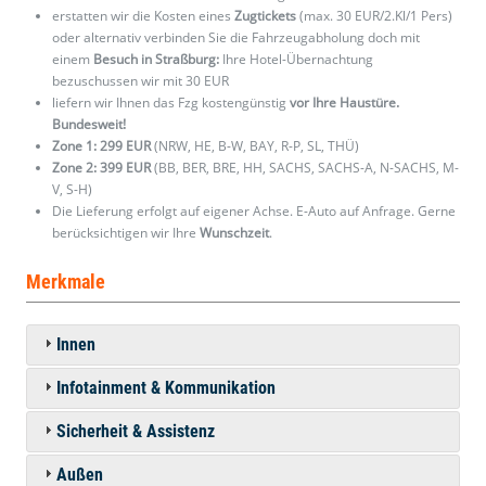
erstatten wir die Kosten eines
Zugtickets
(max. 30 EUR/2.Kl/1 Pers)
oder alternativ verbinden Sie die Fahrzeugabholung doch mit
einem
Besuch in Straßburg:
Ihre Hotel-Übernachtung
bezuschussen wir mit 30 EUR
liefern wir Ihnen das Fzg kostengünstig
vor Ihre Haustüre.
Bundesweit!
Zone 1: 299 EUR
(NRW, HE, B-W, BAY, R-P, SL, THÜ)
Zone 2: 399 EUR
(BB, BER, BRE, HH, SACHS, SACHS-A, N-SACHS, M-
V, S-H)
Die Lieferung erfolgt auf eigener Achse. E-Auto auf Anfrage. Gerne
berücksichtigen wir Ihre
Wunschzeit
.
Merkmale
Innen
Infotainment & Kommunikation
Sicherheit & Assistenz
Außen