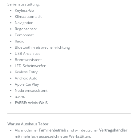
Serienausstattung:
Keyless-Go
Klimaautomatik
Navigation
Regensensor
Tempomat
Radio
Bluetooth Freisprecheinrichtung
USB Anschluss
Bremsassistent
LED-Scheinwerfer
Keyless Entry
Android Auto
Apple CarPlay
Notbremsassistent
u.v.m.
FARBE: Arktis-Weiß
Warum Autohaus Tabor
Als moderner
Familienbetrieb
sind wir deutscher
Vertragshändler
mit mehrfach ausgezeichneten Werkstätten.