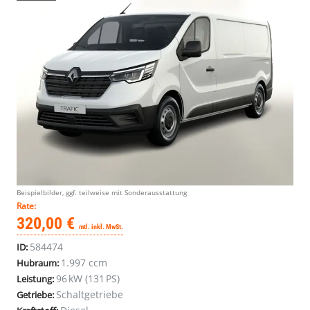
Beispielbilder, ggf. teilweise mit Sonderausstattung
Rate:
320,00 €
mtl. inkl. MwSt.
584474
ID:
1.997 ccm
Hubraum:
96 kW (131 PS)
Leistung:
Schaltgetriebe
Getriebe: