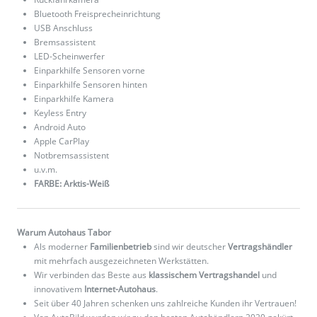
Bluetooth Freisprecheinrichtung
USB Anschluss
Bremsassistent
LED-Scheinwerfer
Einparkhilfe Sensoren vorne
Einparkhilfe Sensoren hinten
Einparkhilfe Kamera
Keyless Entry
Android Auto
Apple CarPlay
Notbremsassistent
u.v.m.
FARBE: Arktis-Weiß
Warum Autohaus Tabor
Als moderner
Familienbetrieb
sind wir deutscher
Vertragshändler
mit mehrfach ausgezeichneten Werkstätten.
Wir verbinden das Beste aus
klassischem Vertragshandel
und
innovativem
Internet-Autohaus
.
Seit über 40 Jahren schenken uns zahlreiche Kunden ihr Vertrauen!