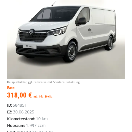
Beispielbilder, ggf. teilweise mit Sonderausstattung
Rate:
318,00 €
mtl. inkl. MwSt.
584851
ID:
30.06.2025
EZ:
10 km
Kilometerstand:
1.997 ccm
Hubraum: