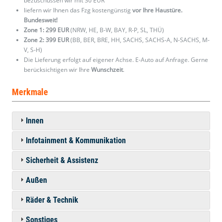
bezuschussen wir mit 30 EUR
liefern wir Ihnen das Fzg kostengünstig
vor Ihre Haustüre.
Bundesweit!
Zone 1: 299 EUR
(NRW, HE, B-W, BAY, R-P, SL, THÜ)
Zone 2: 399 EUR
(BB, BER, BRE, HH, SACHS, SACHS-A, N-SACHS, M-
V, S-H)
Die Lieferung erfolgt auf eigener Achse. E-Auto auf Anfrage. Gerne
berücksichtigen wir Ihre
Wunschzeit
.
Merkmale
Innen
Infotainment & Kommunikation
Sicherheit & Assistenz
Außen
Räder & Technik
Sonstiges