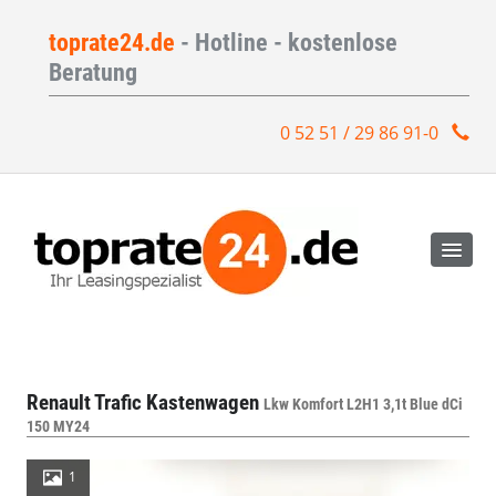
toprate24.de
- Hotline - kostenlose
Beratung
0 52 51 / 29 86 91-0
Renault Trafic Kastenwagen
Lkw Komfort L2H1 3,1t Blue dCi
150 MY24
1