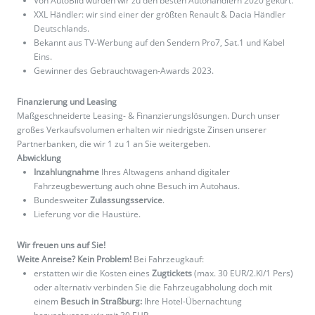
Von AutoBild wurden wir zu den besten Autohändlern 2020 gekürt.
XXL Händler: wir sind einer der größten Renault & Dacia Händler
Deutschlands.
Bekannt aus TV-Werbung auf den Sendern Pro7, Sat.1 und Kabel
Eins.
Gewinner des Gebrauchtwagen-Awards 2023.
Finanzierung und Leasing
Maßgeschneiderte Leasing- & Finanzierungslösungen. Durch unser
großes Verkaufsvolumen erhalten wir niedrigste Zinsen unserer
Partnerbanken, die wir 1 zu 1 an Sie weitergeben.
Abwicklung
Inzahlungnahme
Ihres Altwagens anhand digitaler
Fahrzeugbewertung auch ohne Besuch im Autohaus.
Bundesweiter
Zulassungsservice
.
Lieferung vor die Haustüre.
Wir freuen uns auf Sie!
Weite Anreise? Kein Problem!
Bei Fahrzeugkauf:
erstatten wir die Kosten eines
Zugtickets
(max. 30 EUR/2.Kl/1 Pers)
oder alternativ verbinden Sie die Fahrzeugabholung doch mit
einem
Besuch in Straßburg:
Ihre Hotel-Übernachtung