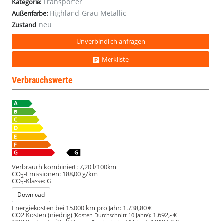
Transporter
Kategorie:
Highland-Grau Metallic
Außenfarbe:
neu
Zustand:
Unverbindlich anfragen
Merkliste
Verbrauchswerte
Verbrauch kombiniert:
7,20 l/100km
CO
-Emissionen:
188,00 g/km
2
CO
-Klasse:
G
2
Download
Energiekosten bei 15.000 km pro Jahr:
1.738,80 €
CO2 Kosten (niedrig)
:
1.692,- €
(Kosten Durchschnitt 10 Jahre)