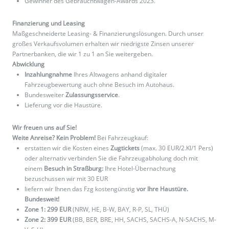
Gewinner des Gebrauchtwagen-Awards 2023.
Finanzierung und Leasing
Maßgeschneiderte Leasing- & Finanzierungslösungen. Durch unser
großes Verkaufsvolumen erhalten wir niedrigste Zinsen unserer
Partnerbanken, die wir 1 zu 1 an Sie weitergeben.
Abwicklung
Inzahlungnahme
Ihres Altwagens anhand digitaler
Fahrzeugbewertung auch ohne Besuch im Autohaus.
Bundesweiter
Zulassungsservice
.
Lieferung vor die Haustüre.
Wir freuen uns auf Sie!
Weite Anreise? Kein Problem!
Bei Fahrzeugkauf:
erstatten wir die Kosten eines
Zugtickets
(max. 30 EUR/2.Kl/1 Pers)
oder alternativ verbinden Sie die Fahrzeugabholung doch mit
einem
Besuch in Straßburg:
Ihre Hotel-Übernachtung
bezuschussen wir mit 30 EUR
liefern wir Ihnen das Fzg kostengünstig
vor Ihre Haustüre.
Bundesweit!
Zone 1: 299 EUR
(NRW, HE, B-W, BAY, R-P, SL, THÜ)
Zone 2: 399 EUR
(BB, BER, BRE, HH, SACHS, SACHS-A, N-SACHS, M-