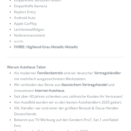
Einparkhilfe Sensoren hinten
Einparkhilfe Kamera
Keyless Entry
Android Auto
Apple CarPlay
Leichtmetallfelgen
Notbremsassistent
u.v.m.
FARBE: Highland-Grau Metallic-Metallic
Warum Autohaus Tabor
Als moderner
Familienbetrieb
sind wir deutscher
Vertragshändler
mit mehrfach ausgezeichneten Werkstätten.
Wir verbinden das Beste aus
klassischem Vertragshandel
und
innovativem
Internet-Autohaus
.
Seit über 40 Jahren schenken uns zahlreiche Kunden ihr Vertrauen!
Von AutoBild wurden wir zu den besten Autohändlern 2020 gekürt.
XXL Händler: wir sind einer der größten Renault & Dacia Händler
Deutschlands.
Bekannt aus TV-Werbung auf den Sendern Pro7, Sat.1 und Kabel
Eins.