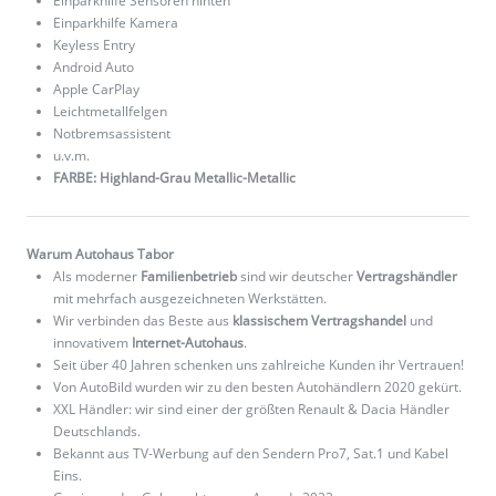
Einparkhilfe Sensoren hinten
Einparkhilfe Kamera
Keyless Entry
Android Auto
Apple CarPlay
Leichtmetallfelgen
Notbremsassistent
u.v.m.
FARBE: Highland-Grau Metallic-Metallic
Warum Autohaus Tabor
Als moderner
Familienbetrieb
sind wir deutscher
Vertragshändler
mit mehrfach ausgezeichneten Werkstätten.
Wir verbinden das Beste aus
klassischem Vertragshandel
und
innovativem
Internet-Autohaus
.
Seit über 40 Jahren schenken uns zahlreiche Kunden ihr Vertrauen!
Von AutoBild wurden wir zu den besten Autohändlern 2020 gekürt.
XXL Händler: wir sind einer der größten Renault & Dacia Händler
Deutschlands.
Bekannt aus TV-Werbung auf den Sendern Pro7, Sat.1 und Kabel
Eins.