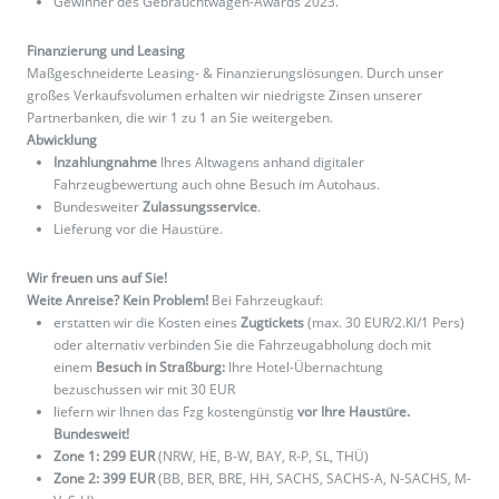
Gewinner des Gebrauchtwagen-Awards 2023.
Finanzierung und Leasing
Maßgeschneiderte Leasing- & Finanzierungslösungen. Durch unser
großes Verkaufsvolumen erhalten wir niedrigste Zinsen unserer
Partnerbanken, die wir 1 zu 1 an Sie weitergeben.
Abwicklung
Inzahlungnahme
Ihres Altwagens anhand digitaler
Fahrzeugbewertung auch ohne Besuch im Autohaus.
Bundesweiter
Zulassungsservice
.
Lieferung vor die Haustüre.
Wir freuen uns auf Sie!
Weite Anreise? Kein Problem!
Bei Fahrzeugkauf:
erstatten wir die Kosten eines
Zugtickets
(max. 30 EUR/2.Kl/1 Pers)
oder alternativ verbinden Sie die Fahrzeugabholung doch mit
einem
Besuch in Straßburg:
Ihre Hotel-Übernachtung
bezuschussen wir mit 30 EUR
liefern wir Ihnen das Fzg kostengünstig
vor Ihre Haustüre.
Bundesweit!
Zone 1: 299 EUR
(NRW, HE, B-W, BAY, R-P, SL, THÜ)
Zone 2: 399 EUR
(BB, BER, BRE, HH, SACHS, SACHS-A, N-SACHS, M-