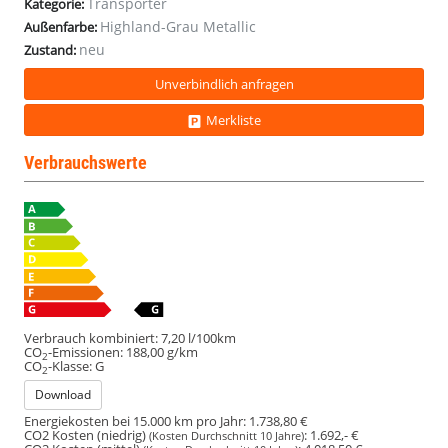
Transporter
Kategorie:
Highland-Grau Metallic
Außenfarbe:
neu
Zustand:
Unverbindlich anfragen
Merkliste
Verbrauchswerte
Verbrauch kombiniert:
7,20 l/100km
CO
-Emissionen:
188,00 g/km
2
CO
-Klasse:
G
2
Download
Energiekosten bei 15.000 km pro Jahr:
1.738,80 €
CO2 Kosten (niedrig)
:
1.692,- €
(Kosten Durchschnitt 10 Jahre)