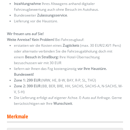
Inzahlungnahme
Ihres Altwagens anhand digitaler
Fahrzeugbewertung auch ohne Besuch im Autohaus.
Bundesweiter
Zulassungsservice
.
Lieferung vor die Haustüre.
Wir freuen uns auf Sie!
Weite Anreise? Kein Problem!
Bei Fahrzeugkauf:
erstatten wir die Kosten eines
Zugtickets
(max. 30 EUR/2.Kl/1 Pers)
oder alternativ verbinden Sie die Fahrzeugabholung doch mit
einem
Besuch in Straßburg:
Ihre Hotel-Übernachtung
bezuschussen wir mit 30 EUR
liefern wir Ihnen das Fzg kostengünstig
vor Ihre Haustüre.
Bundesweit!
Zone 1: 299 EUR
(NRW, HE, B-W, BAY, R-P, SL, THÜ)
Zone 2: 399 EUR
(BB, BER, BRE, HH, SACHS, SACHS-A, N-SACHS, M-
V, S-H)
Die Lieferung erfolgt auf eigener Achse. E-Auto auf Anfrage. Gerne
berücksichtigen wir Ihre
Wunschzeit
.
Merkmale