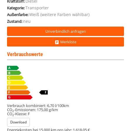
Diesel
Kraftstoff:
Transporter
Kategorie:
Weiß (weitere Farben wählbar)
Außenfarbe:
neu
Zustand:
Unverbindlich anfragen
Merkliste
Verbrauchswerte
Verbrauch kombiniert:
6,70 l/100km
CO
-Emissionen:
175,00 g/km
2
CO
-Klasse:
F
2
Download
Energiekosten bei 15.000 km pro Jahr:
1.618,05 €