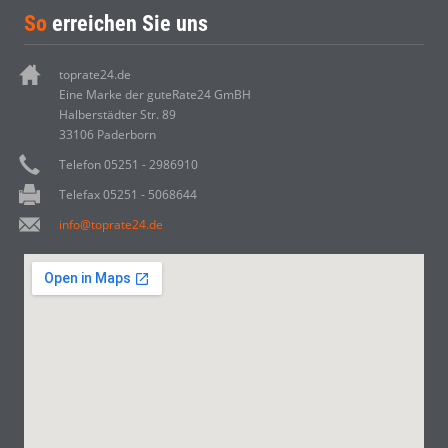
So
erreichen Sie uns
toprate24.de
Eine Marke der guteRate24 GmBH
Halberstädter Str. 89
33106 Paderborn
Telefon 05251 - 2986910
Telefax 05251 - 5068644
info@toprate24.de