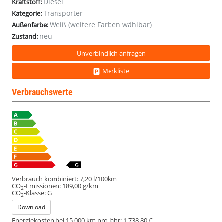
Diesel
Kraftstoff:
Transporter
Kategorie:
Weiß (weitere Farben wählbar)
Außenfarbe:
neu
Zustand:
Unverbindlich anfragen
Merkliste
Verbrauchswerte
Verbrauch kombiniert:
7,20 l/100km
CO
-Emissionen:
189,00 g/km
2
CO
-Klasse:
G
2
Download
Energiekosten bei 15.000 km pro Jahr:
1.738,80 €