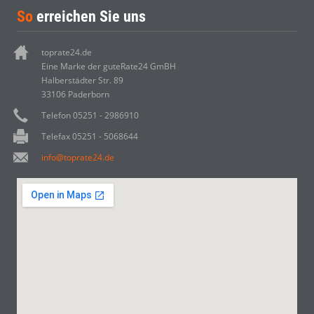
So
erreichen Sie uns
toprate24.de
Eine Marke der guteRate24 GmBH
Halberstädter Str. 89
33106 Paderborn
Telefon 05251 - 2986910
Telefax 05251 - 5068644
info@toprate24.de