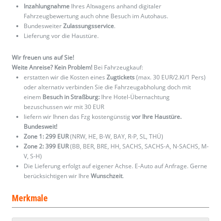
Inzahlungnahme
Ihres Altwagens anhand digitaler
Fahrzeugbewertung auch ohne Besuch im Autohaus.
Bundesweiter
Zulassungsservice
.
Lieferung vor die Haustüre.
Wir freuen uns auf Sie!
Weite Anreise? Kein Problem!
Bei Fahrzeugkauf:
erstatten wir die Kosten eines
Zugtickets
(max. 30 EUR/2.Kl/1 Pers)
oder alternativ verbinden Sie die Fahrzeugabholung doch mit
einem
Besuch in Straßburg:
Ihre Hotel-Übernachtung
bezuschussen wir mit 30 EUR
liefern wir Ihnen das Fzg kostengünstig
vor Ihre Haustüre.
Bundesweit!
Zone 1: 299 EUR
(NRW, HE, B-W, BAY, R-P, SL, THÜ)
Zone 2: 399 EUR
(BB, BER, BRE, HH, SACHS, SACHS-A, N-SACHS, M-
V, S-H)
Die Lieferung erfolgt auf eigener Achse. E-Auto auf Anfrage. Gerne
berücksichtigen wir Ihre
Wunschzeit
.
Merkmale