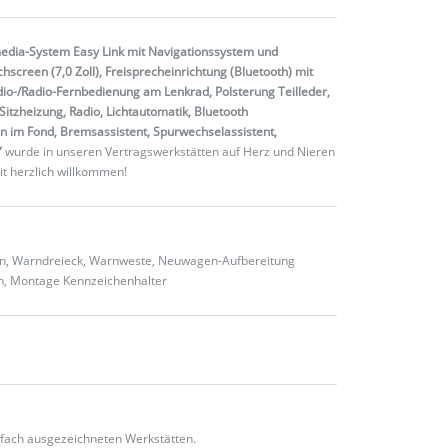
edia-System Easy Link mit Navigationssystem und
screen (7,0 Zoll), Freisprecheinrichtung (Bluetooth) mit
io-/Radio-Fernbedienung am Lenkrad, Polsterung Teilleder,
itzheizung, Radio, Lichtautomatik, Bluetooth
n im Fond, Bremsassistent, Spurwechselassistent,
Y
wurde in unseren Vertragswerkstätten auf Herz und Nieren
it herzlich willkommen!
ten, Warndreieck, Warnweste, Neuwagen-Aufbereitung
en, Montage Kennzeichenhalter
fach ausgezeichneten Werkstätten.