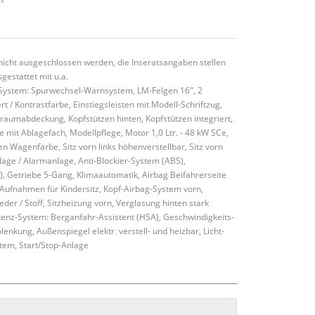
nicht ausgeschlossen werden, die Inseratsangaben stellen
gestattet mit u.a.
nz-System: Spurwechsel-Warnsystem, LM-Felgen 16", 2
 / Kontrastfarbe, Einstiegsleisten mit Modell-Schriftzug,
erraumabdeckung, Kopfstützen hinten, Kopfstützen integriert,
e mit Ablagefach, Modellpflege, Motor 1,0 Ltr. - 48 kW SCe,
 Wagenfarbe, Sitz vorn links höhenverstellbar, Sitz vorn
age / Alarmanlage, Anti-Blockier-System (ABS),
), Getriebe 5-Gang, Klimaautomatik, Airbag Beifahrerseite
x-Aufnahmen für Kindersitz, Kopf-Airbag-System vorn,
eder / Stoff, Sitzheizung vorn, Verglasung hinten stark
tenz-System: Berganfahr-Assistent (HSA), Geschwindigkeits-
nkung, Außenspiegel elektr. verstell- und heizbar, Licht-
stem, Start/Stop-Anlage