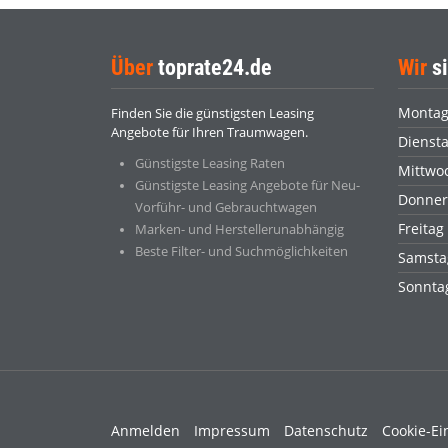
Über
toprate24.de
Wir
si
Monta
Finden Sie die günstigsten Leasing
Angebote für Ihren Traumwagen.
Dienst
Günstigste Leasing Raten
Mittwo
Günstigste Leasing Angebote für Neu-
Donner
Vorführ- und Gebrauchtwagen
Freitag
Marken- und Herstellerunabhängig
Beste Filter- und Suchmöglichkeiten
Samsta
Sonnt
Anmelden
Impressum
Datenschutz
Cookie-Ei