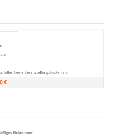
km
ate
Es fallen keine Bereitstellungskosten an.
0 €
mäßiges
Einkommen