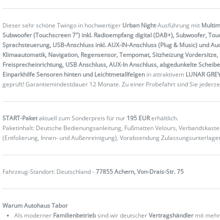
Dieser sehr schöne Twingo in hochwertiger
Urban Night
-Ausführung mit
Multim
Subwoofer (Touchscreen 7") inkl. Radioempfang digital (DAB+), Subwoofer, Touch
Sprachsteuerung, USB-Anschluss inkl. AUX-IN-Anschluss (Plug & Music) und Aud
Klimaautomatik, Navigation, Regensensor, Tempomat, Sitzheizung Vordersitze, S
Freisprecheinrichtung, USB Anschluss, AUX-In Anschluss, abgedunkelte Scheibe
Einparkhilfe Sensoren hinten und Leichtmetallfelgen
in attraktivem
LUNAR GRE
geprüft! Garantiemindestdauer 12 Monate. Zu einer Probefahrt sind Sie jederze
START-Paket
aktuell zum Sonderpreis für nur
195 EUR
erhältlich.
Paketinhalt: Deutsche Bedienungsanleitung, Fußmatten Velours, Verbandskas
(Entfolierung, Innen- und Außenreinigung), Vorabsendung Zulassungsunterlag
Fahrzeug-Standort: Deutschland -
77855 Achern, Von-Drais-Str. 75
Warum Autohaus Tabor
Als moderner
Familienbetrieb
sind wir deutscher
Vertragshändler
mit mehr