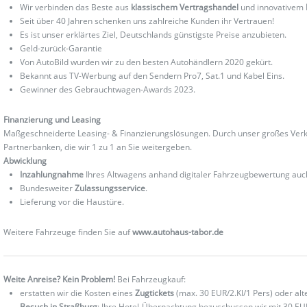
Wir verbinden das Beste aus
klassischem Vertragshandel
und innovativem
Seit über 40 Jahren schenken uns zahlreiche Kunden ihr Vertrauen!
Es ist unser erklärtes Ziel, Deutschlands günstigste Preise anzubieten.
Geld-zurück-Garantie
Von AutoBild wurden wir zu den besten Autohändlern 2020 gekürt.
Bekannt aus TV-Werbung auf den Sendern Pro7, Sat.1 und Kabel Eins.
Gewinner des Gebrauchtwagen-Awards 2023.
Finanzierung und Leasing
Maßgeschneiderte Leasing- & Finanzierungslösungen. Durch unser großes Verka
Partnerbanken, die wir 1 zu 1 an Sie weitergeben.
Abwicklung
Inzahlungnahme
Ihres Altwagens anhand digitaler Fahrzeugbewertung au
Bundesweiter
Zulassungsservice
.
Lieferung vor die Haustüre.
Weitere Fahrzeuge finden Sie auf
www.autohaus-tabor.de
Weite Anreise? Kein Problem!
Bei Fahrzeugkauf:
erstatten wir die Kosten eines
Zugtickets
(max. 30 EUR/2.Kl/1 Pers) oder al
Besuch in Straßburg
: Ihre Hotel-Übernachtung bezuschussen wir mit 30 EU