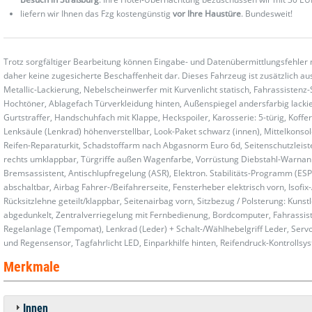
liefern wir Ihnen das Fzg kostengünstig
vor Ihre Haustüre
. Bundesweit!
Trotz sorgfältiger Bearbeitung können Eingabe- und Datenübermittlungsfehler 
daher keine zugesicherte Beschaffenheit dar. Dieses Fahrzeug ist zusätzlich aus
Metallic-Lackierung, Nebelscheinwerfer mit Kurvenlicht statisch, Fahrassiste
Hochtöner, Ablagefach Türverkleidung hinten, Außenspiegel andersfarbig lackiert
Gurtstraffer, Handschuhfach mit Klappe, Heckspoiler, Karosserie: 5-türig, Koff
Lenksäule (Lenkrad) höhenverstellbar, Look-Paket schwarz (innen), Mittelkonsol
Reifen-Reparaturkit, Schadstoffarm nach Abgasnorm Euro 6d, Seitenschutzleisten
rechts umklappbar, Türgriffe außen Wagenfarbe, Vorrüstung Diebstahl-Warnanl
Bremsassistent, Antischlupfregelung (ASR), Elektron. Stabilitäts-Programm (ESP
abschaltbar, Airbag Fahrer-/Beifahrerseite, Fensterheber elektrisch vorn, Isofi
Rücksitzlehne geteilt/klappbar, Seitenairbag vorn, Sitzbezug / Polsterung: Kunstl
abgedunkelt, Zentralverriegelung mit Fernbedienung, Bordcomputer, Fahrassis
Regelanlage (Tempomat), Lenkrad (Leder) + Schalt-/Wählhebelgriff Leder, Servole
und Regensensor, Tagfahrlicht LED, Einparkhilfe hinten, Reifendruck-Kontrollsy
Merkmale
Innen