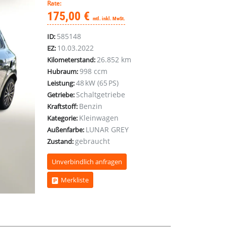
Rate:
175,00 €
mtl. inkl. MwSt.
585148
ID:
10.03.2022
EZ:
26.852 km
Kilometerstand:
998 ccm
Hubraum:
48 kW (65 PS)
Leistung:
Schaltgetriebe
Getriebe:
Benzin
Kraftstoff:
Kleinwagen
Kategorie:
LUNAR GREY
Außenfarbe:
gebraucht
Zustand:
Unverbindlich anfragen
Merkliste