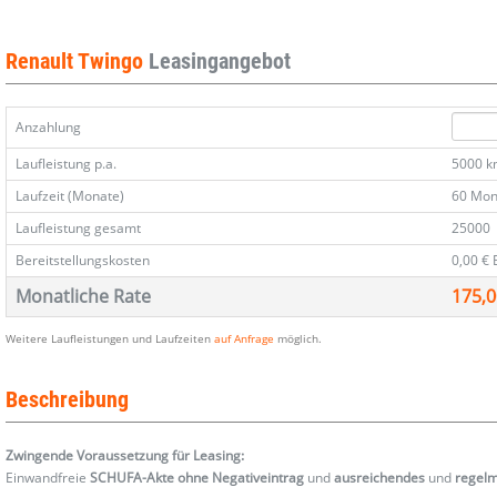
Night
Night
Night
Night
Night
Night
Night
Night
Night
Night
1.0
1.0
1.0
1.0
1.0
1.0
1.0
1.0
1.0
1.0
SCe
SCe
SCe
SCe
SCe
SCe
SCe
SCe
SCe
SCe
Renault Twingo
Leasingangebot
65
65
65
65
65
65
65
65
65
65
SpurW
SpurW
SpurW
SpurW
SpurW
SpurW
SpurW
SpurW
SpurW
SpurW
Anzahlung
Laufleistung p.a.
5000 
Laufzeit (Monate)
60 Mon
Laufleistung gesamt
25000
Bereitstellungskosten
0,00 €
Monatliche Rate
175,0
Weitere Laufleistungen und Laufzeiten
auf Anfrage
möglich.
Beschreibung
Zwingende Voraussetzung für Leasing:
Einwandfreie
SCHUFA-Akte ohne Negativeintrag
und
ausreichendes
und
regel