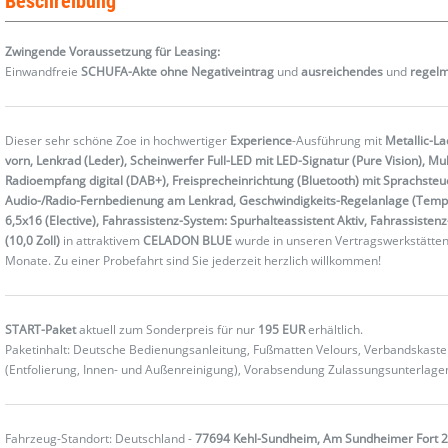
Beschreibung
Zwingende Voraussetzung für Leasing:
Einwandfreie
SCHUFA-Akte ohne Negativeintrag
und
ausreichendes
und
regel
Dieser sehr schöne Zoe in hochwertiger
Experience
-Ausführung mit
Metallic-La
vorn, Lenkrad (Leder), Scheinwerfer Full-LED mit LED-Signatur (Pure Vision), Mu
Radioempfang digital (DAB+), Freisprecheinrichtung (Bluetooth) mit Sprachsteu
Audio-/Radio-Fernbedienung am Lenkrad, Geschwindigkeits-Regelanlage (Temp
6,5x16 (Elective), Fahrassistenz-System: Spurhalteassistent Aktiv, Fahrassist
(10,0 Zoll)
in attraktivem
CELADON BLUE
wurde in unseren Vertragswerkstätten
Monate. Zu einer Probefahrt sind Sie jederzeit herzlich willkommen!
START-Paket
aktuell zum Sonderpreis für nur
195 EUR
erhältlich.
Paketinhalt: Deutsche Bedienungsanleitung, Fußmatten Velours, Verbandskas
(Entfolierung, Innen- und Außenreinigung), Vorabsendung Zulassungsunterlag
Fahrzeug-Standort: Deutschland -
77694 Kehl-Sundheim, Am Sundheimer Fort 