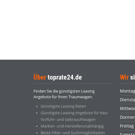
Über
toprate24.de
Wir
si
Monta
Finden Sie die günstigsten Leasing
Angebote für Ihren Traumwagen.
Dienst
Günstigste Leasing Raten
Mittwo
Günstigste Leasing Angebote für Neu-
Donner
Vorführ- und Gebrauchtwagen
Freitag
Marken- und Herstellerunabhängig
Beste Filter- und Suchmöglichkeiten
Samsta