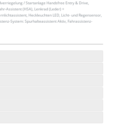
alverriegelung / Startanlage Handsfree Entry & Drive,
r-Assistent (HSA), Lenkrad (Leder) +
ernlichtassistent, Heckleuchten LED, Licht- und Regensensor,
istenz-System: Spurhalteassistent Aktiv, Fahrassistenz-