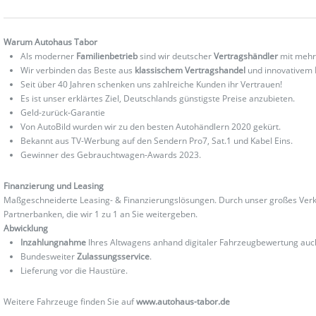
Warum Autohaus Tabor
Als moderner
Familienbetrieb
sind wir deutscher
Vertragshändler
mit mehr
Wir verbinden das Beste aus
klassischem Vertragshandel
und innovativem
Seit über 40 Jahren schenken uns zahlreiche Kunden ihr Vertrauen!
Es ist unser erklärtes Ziel, Deutschlands günstigste Preise anzubieten.
Geld-zurück-Garantie
Von AutoBild wurden wir zu den besten Autohändlern 2020 gekürt.
Bekannt aus TV-Werbung auf den Sendern Pro7, Sat.1 und Kabel Eins.
Gewinner des Gebrauchtwagen-Awards 2023.
Finanzierung und Leasing
Maßgeschneiderte Leasing- & Finanzierungslösungen. Durch unser großes Verka
Partnerbanken, die wir 1 zu 1 an Sie weitergeben.
Abwicklung
Inzahlungnahme
Ihres Altwagens anhand digitaler Fahrzeugbewertung au
Bundesweiter
Zulassungsservice
.
Lieferung vor die Haustüre.
Weitere Fahrzeuge finden Sie auf
www.autohaus-tabor.de