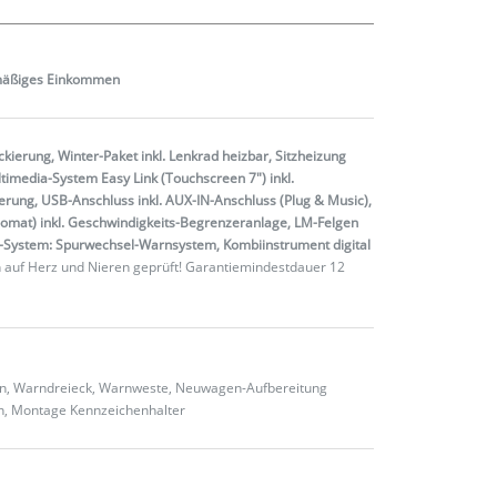
mäßiges
Einkommen
ckierung, Winter-Paket inkl. Lenkrad heizbar, Sitzheizung
ltimedia-System Easy Link (Touchscreen 7") inkl.
erung, USB-Anschluss inkl. AUX-IN-Anschluss (Plug & Music),
omat) inkl. Geschwindigkeits-Begrenzeranlage, LM-Felgen
enz-System: Spurwechsel-Warnsystem, Kombiinstrument digital
 auf Herz und Nieren geprüft! Garantiemindestdauer 12
ten, Warndreieck, Warnweste, Neuwagen-Aufbereitung
en, Montage Kennzeichenhalter
2