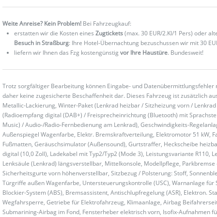
Weite Anreise? Kein Problem!
Bei Fahrzeugkauf:
erstatten wir die Kosten eines
Zugtickets
(max. 30 EUR/2.Kl/1 Pers) oder al
Besuch in Straßburg
: Ihre Hotel-Übernachtung bezuschussen wir mit 30 EU
liefern wir Ihnen das Fzg kostengünstig
vor Ihre Haustüre
. Bundesweit!
Trotz sorgfältiger Bearbeitung können Eingabe- und Datenübermittlungsfehler 
daher keine zugesicherte Beschaffenheit dar. Dieses Fahrzeug ist zusätzlich aus
Metallic-Lackierung, Winter-Paket (Lenkrad heizbar / Sitzheizung vorn / Lenkra
(Radioempfang digital (DAB+) / Freisprecheinrichtung (Bluetooth) mit Sprachst
Music) / Audio-/Radio-Fernbedienung am Lenkrad), Geschwindigkeits-Regelanl
Außenspiegel Wagenfarbe, Elektr. Bremskraftverteilung, Elektromotor 51 kW, Fa
Fußmatten, Geräuschsimulator (Außensound), Gurtstraffer, Heckscheibe heizbar
digital (10,0 Zoll), Ladekabel mit Typ2/Typ2 (Mode 3), Leistungsvariante R110, 
Lenksäule (Lenkrad) längsverstellbar, Mittelkonsole, Modellpflege, Parkbremse e
Sicherheitsgurte vorn höhenverstellbar, Sitzbezug / Polsterung: Stoff, Sonnenbl
Türgriffe außen Wagenfarbe, Untersteuerungskontrolle (USC), Warnanlage für Si
Blockier-System (ABS), Bremsassistent, Antischlupfregelung (ASR), Elektron. Sta
Wegfahrsperre, Getriebe für Elektrofahrzeug, Klimaanlage, Airbag Beifahrerseit
Submarining-Airbag im Fond, Fensterheber elektrisch vorn, Isofix-Aufnahmen für