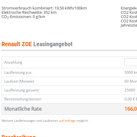
ZE50
ZE50
ZE50
ZE50
ZE50
ZE50
R110
R110
R110
R110
R110
R110
Stromverbrauch kombiniert:
19,50 kWh/100km
Energiek
Elektrische Reichweite:
352 km
CO2 Kost
Exp
Exp
Exp
Exp
Exp
Exp
CO
-Emissionen:
0 g/km
CO2 Kost
2
Kaufbatterie
Kaufbatterie
Kaufbatterie
Kaufbatterie
Kaufbatterie
Kaufbatterie
CO2 Kos
Jahresst
LED
LED
LED
LED
LED
LED
SHZ
SHZ
SHZ
SHZ
SHZ
SHZ
Renault ZOE
Leasingangebot
Anzahlung
Laufleistung p.a.
5000 
Laufzeit (Monate)
60 Mon
Laufleistung gesamt
25000
Bereitstellungskosten
0,00 €
Monatliche Rate
166,0
Weitere Laufleistungen und Laufzeiten
auf Anfrage
möglich.