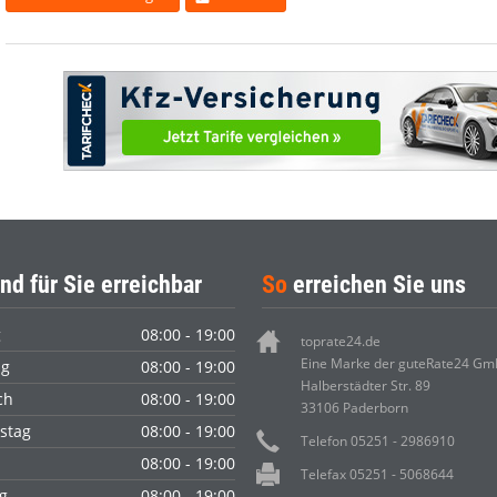
nd für Sie erreichbar
So
erreichen Sie uns
g
08:00 - 19:00
toprate24.de
Eine Marke der guteRate24 G
ag
08:00 - 19:00
Halberstädter Str. 89
ch
08:00 - 19:00
33106 Paderborn
stag
08:00 - 19:00
Telefon 05251 - 2986910
08:00 - 19:00
Telefax 05251 - 5068644
g
08:00 - 19:00