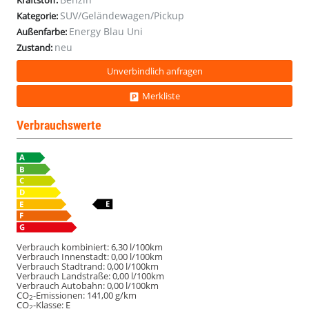
Kraftstoff:
Gang
Gang
SUV/Geländewagen/Pickup
Kategorie:
#LED
#LED
Energy Blau Uni
Außenfarbe:
#Einparkhilfe
#Einparkhilfe
neu
#Navigation
#Navigation
Zustand:
Unverbindlich anfragen
Merkliste
Verbrauchswerte
Verbrauch kombiniert:
6,30 l/100km
Verbrauch Innenstadt:
0,00 l/100km
Verbrauch Stadtrand:
0,00 l/100km
Verbrauch Landstraße:
0,00 l/100km
Verbrauch Autobahn:
0,00 l/100km
CO
-Emissionen:
141,00 g/km
2
CO
-Klasse:
E
2