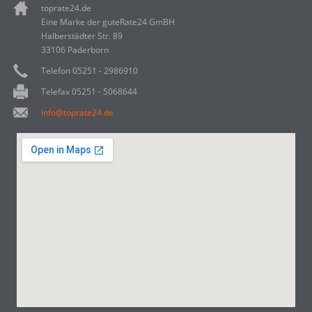
toprate24.de
Eine Marke der guteRate24 GmBH
Halberstädter Str. 89
33106 Paderborn
Telefon 05251 - 2986910
Telefax 05251 - 5068644
info@toprate24.de