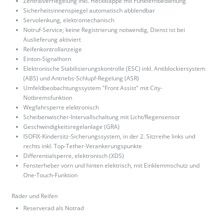
Zentralverriegelung inkl. Heckklappe mit Funkfernbedienung
Sicherheitsinnenspiegel automatisch abblendbar
Servolenkung, elektromechanisch
Notruf-Service; keine Registrierung notwendig, Dienst ist bei
Auslieferung aktiviert
Reifenkontrollanzeige
Einton-Signalhorn
Elektronische Stabilisierungskontrolle (ESC) inkl. Antiblockiersystem
(ABS) und Antriebs-Schlupf-Regelung (ASR)
Umfeldbeobachtungssystem "Front Assist" mit City-
Notbremsfunktion
Wegfahrsperre elektronisch
Scheibenwischer-Intervallschaltung mit Licht/Regensensor
Geschwindigkeitsregelanlage (GRA)
ISOFIX-Kindersitz-Sicherungssystem, in der 2. Sitzreihe links und
rechts inkl. Top-Tether-Verankerungspunkte
Differentialsperre, elektronisch (XDS)
Fensterheber vorn und hinten elektrisch, mit Einklemmschutz und
One-Touch-Funktion
Räder und Reifen
Reserverad als Notrad