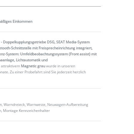
mäßiges
Einkommen
 - Doppelkupplungsgetriebe DSG, SEAT Media-System
ooth-Schnittstelle mit Freisprecheinrichtung integriert,
stenz-System: Umfeldbeobachtungssystem (Front assist) mit
maanlage, Lichtautomatik und
 attraktivem
Magnetic grau
wurde in unseren
te. Zu einer Probefahrt sind Sie jederzeit herzlich
ten, Warndreieck, Warnweste, Neuwagen-Aufbereitung
en, Montage Kennzeichenhalter