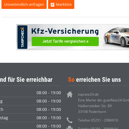
Unverbindlich anfragen
Merkliste
nd für Sie erreichbar
So
erreichen Sie uns
g
08:00 - 19:00
toprate24.de
Eine Marke der guteRate24 G
ag
08:00 - 19:00
Halberstädter Str. 89
ch
08:00 - 19:00
33106 Paderborn
stag
08:00 - 19:00
Telefon 05251 - 2986910
08:00 - 19:00
Telefax 05251 - 5068644