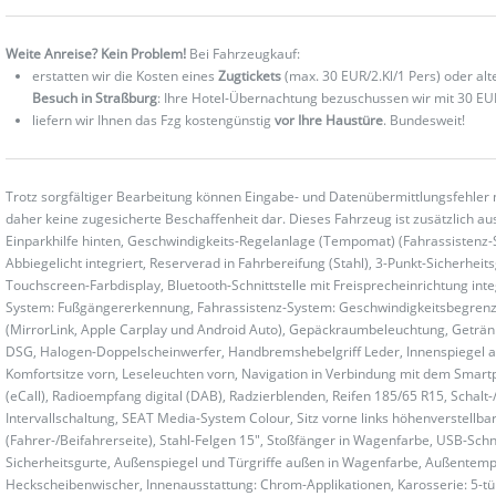
Weite Anreise? Kein Problem!
Bei Fahrzeugkauf:
erstatten wir die Kosten eines
Zugtickets
(max. 30 EUR/2.Kl/1 Pers) oder al
Besuch in Straßburg
: Ihre Hotel-Übernachtung bezuschussen wir mit 30 EU
liefern wir Ihnen das Fzg kostengünstig
vor Ihre Haustüre
. Bundesweit!
Trotz sorgfältiger Bearbeitung können Eingabe- und Datenübermittlungsfehler 
daher keine zugesicherte Beschaffenheit dar. Dieses Fahrzeug ist zusätzlich aus
Einparkhilfe hinten, Geschwindigkeits-Regelanlage (Tempomat) (Fahrassistenz
Abbiegelicht integriert, Reserverad in Fahrbereifung (Stahl), 3-Punkt-Sicherheit
Touchscreen-Farbdisplay, Bluetooth-Schnittstelle mit Freisprecheinrichtung integ
System: Fußgängererkennung, Fahrassistenz-System: Geschwindigkeitsbegrenzer, 
(MirrorLink, Apple Carplay und Android Auto), Gepäckraumbeleuchtung, Geträn
DSG, Halogen-Doppelscheinwerfer, Handbremshebelgriff Leder, Innenspiegel abbl
Komfortsitze vorn, Leseleuchten vorn, Navigation in Verbindung mit dem Smartp
(eCall), Radioempfang digital (DAB), Radzierblenden, Reifen 185/65 R15, Schalt-
Intervallschaltung, SEAT Media-System Colour, Sitz vorne links höhenverstellbar
(Fahrer-/Beifahrerseite), Stahl-Felgen 15", Stoßfänger in Wagenfarbe, USB-Schni
Sicherheitsgurte, Außenspiegel und Türgriffe außen in Wagenfarbe, Außentem
Heckscheibenwischer, Innenausstattung: Chrom-Applikationen, Karosserie: 5-tür