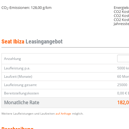
1.0
1.0
1.0
1.0
1.0
Eco
Eco
Eco
Eco
Eco
CO
-Emissionen:
128,00 g/km
Energiek
2
CO2 Kost
TSI
TSI
TSI
TSI
TSI
CO2 Kost
110
110
110
110
110
CO2 Kos
Jahresst
DSG
DSG
DSG
DSG
DSG
Klima
Klima
Klima
Klima
Klima
DAB
DAB
DAB
DAB
DAB
Seat Ibiza
Leasingangebot
MFL
MFL
MFL
MFL
MFL
Anzahlung
Laufleistung p.a.
5000 
Laufzeit (Monate)
60 Mon
Laufleistung gesamt
25000
Bereitstellungskosten
0,00 €
Monatliche Rate
182,0
Weitere Laufleistungen und Laufzeiten
auf Anfrage
möglich.