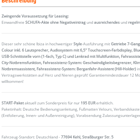
Beschreibung
Zwingende Voraussetzung für Leasing:
Einwandfreie
SCHUFA-Akte ohne Negativeintrag
und
ausreichendes
und
regel
Dieser sehr schöne Ibiza in hochwertiger
Style
-Ausführung mit
Getriebe 7-Gang
Colour inkl. 6 Lautsprecher, Audiosystem mit 6,5" Touchscreen-Farbdisplay, Bluet
USB-Schnittstelle vorn (1-fach, Typ C) und Lenkrad mit Multifunktion, Fahrassi
City-Notbremsfunktion, Fahrassistenz-System: Geschwindigkeitsbegrenzer, Kli
Notbremsassistent, Fahrassistenz-System: Berganfahr-Assistent (Hill-Holder)
in
Vertragswerkstätten auf Herz und Nieren geprüft! Garantiemindestdauer 12 Mona
willkommen!
START-Paket
aktuell zum Sonderpreis für nur
195 EUR
erhältlich.
Paketinhalt: Deutsche Bedienungsanleitung, Fußmatten Velours, Verbandskas
(Entfolierung, Innen- und Außenreinigung), Vorabsendung Zulassungsunterlag
Fahrzeug-Standort: Deutschland -
77694 Kehl, Straßburger Str. 5