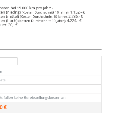
osten bei 15.000 km pro Jahr:
-
en (niedrig)
:
1.152,- €
(Kosten Durchschnitt 10 Jahre)
en (mittel)
:
2.736,- €
(Kosten Durchschnitt 10 Jahre)
ten (hoch)
:
4.224,- €
(Kosten Durchschnitt 10 Jahre)
euer:
20,- €
km
ate
Es fallen keine Bereitstellungskosten an.
0 €