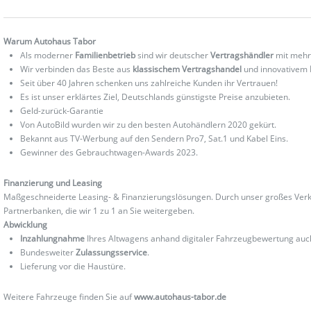
Warum Autohaus Tabor
Als moderner
Familienbetrieb
sind wir deutscher
Vertragshändler
mit mehr
Wir verbinden das Beste aus
klassischem Vertragshandel
und innovativem
Seit über 40 Jahren schenken uns zahlreiche Kunden ihr Vertrauen!
Es ist unser erklärtes Ziel, Deutschlands günstigste Preise anzubieten.
Geld-zurück-Garantie
Von AutoBild wurden wir zu den besten Autohändlern 2020 gekürt.
Bekannt aus TV-Werbung auf den Sendern Pro7, Sat.1 und Kabel Eins.
Gewinner des Gebrauchtwagen-Awards 2023.
Finanzierung und Leasing
Maßgeschneiderte Leasing- & Finanzierungslösungen. Durch unser großes Verka
Partnerbanken, die wir 1 zu 1 an Sie weitergeben.
Abwicklung
Inzahlungnahme
Ihres Altwagens anhand digitaler Fahrzeugbewertung au
Bundesweiter
Zulassungsservice
.
Lieferung vor die Haustüre.
Weitere Fahrzeuge finden Sie auf
www.autohaus-tabor.de