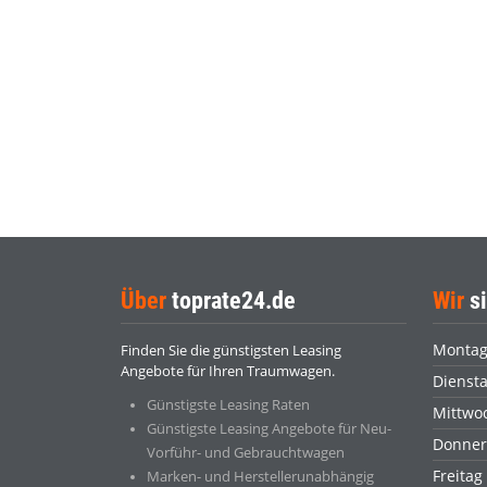
Über
toprate24.de
Wir
si
Monta
Finden Sie die günstigsten Leasing
Angebote für Ihren Traumwagen.
Dienst
Günstigste Leasing Raten
Mittwo
Günstigste Leasing Angebote für Neu-
Donner
Vorführ- und Gebrauchtwagen
Freitag
Marken- und Herstellerunabhängig