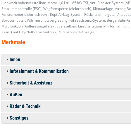
(Lenkrad) höhenverstellbar, Motor 1,0 Ltr. - 85 kW TSI, Anti-Blockier-System (AB
Stabilitätskontrolle (ESC), Wegfahrsperre (elektronisch), Klimaanlage, Airbag Be
Fensterheber elektrisch vorn, Kopf-Airbag-System, Rücksitzlehne geteilt/klappb
Bordcomputer, Wärmeschutzverglasung, Fahrassistenz-System: Berganfahr-Assist
Multifunktion, Außenspiegel elektr. verstellbar, Einschaltautomatik für Fahrli
assist) mit City-Notbremsfunktion, Reifenkontroll-Anzeige
Merkmale
Innen
Infotainment & Kommunikation
Sicherheit & Assistenz
Außen
Räder & Technik
Sonstiges