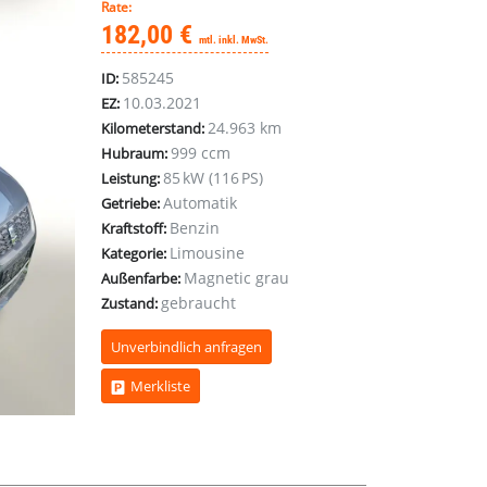
Rate:
182,00 €
mtl. inkl. MwSt.
585245
ID:
10.03.2021
EZ:
24.963 km
Kilometerstand:
999 ccm
Hubraum:
85 kW (116 PS)
Leistung:
Automatik
Getriebe:
Benzin
Kraftstoff:
Limousine
Kategorie:
Magnetic grau
Außenfarbe:
gebraucht
Zustand:
Unverbindlich anfragen
Merkliste