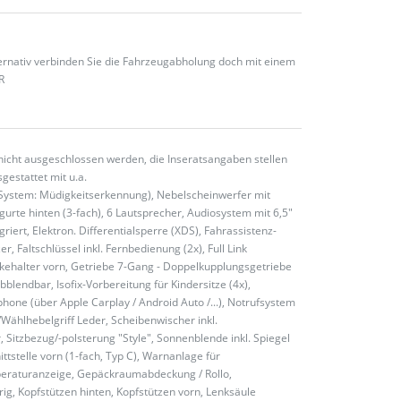
ternativ verbinden Sie die Fahrzeugabholung doch mit einem
R
nicht ausgeschlossen werden, die Inseratsangaben stellen
gestattet mit u.a.
-System: Müdigkeitserkennung), Nebelscheinwerfer mit
sgurte hinten (3-fach), 6 Lautsprecher, Audiosystem mit 6,5"
riert, Elektron. Differentialsperre (XDS), Fahrassistenz-
Faltschlüssel inkl. Fernbedienung (2x), Full Link
kehalter vorn, Getriebe 7-Gang - Doppelkupplungsgetriebe
endbar, Isofix-Vorbereitung für Kindersitze (4x),
hone (über Apple Carplay / Android Auto /...), Notrufsystem
/Wählhebelgriff Leder, Scheibenwischer inkl.
, Sitzbezug/-polsterung "Style", Sonnenblende inkl. Spiegel
ttstelle vorn (1-fach, Typ C), Warnanlage für
peraturanzeige, Gepäckraumabdeckung / Rollo,
ig, Kopfstützen hinten, Kopfstützen vorn, Lenksäule