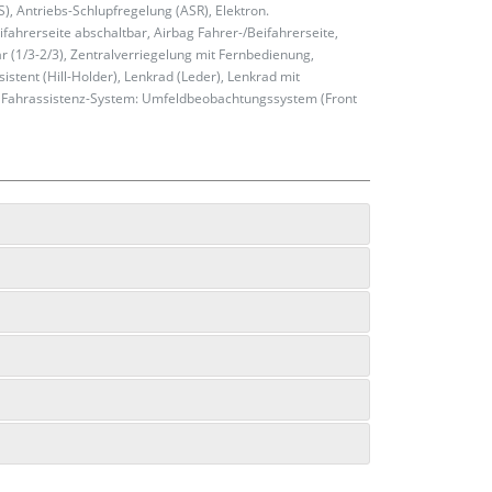
S), Antriebs-Schlupfregelung (ASR), Elektron.
ifahrerseite abschaltbar, Airbag Fahrer-/Beifahrerseite,
ar (1/3-2/3), Zentralverriegelung mit Fernbedienung,
ent (Hill-Holder), Lenkrad (Leder), Lenkrad mit
cht, Fahrassistenz-System: Umfeldbeobachtungssystem (Front