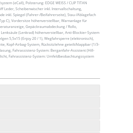
fsystem (eCall), Polsterung: EDGE WEISS / CLIP TITAN
 Leder, Scheibenwischer inkl. Intervallschaltung,
 inkl. Spiegel (Fahrer-/Beifahrerseite), Stau-/Ablagefach
 Typ C), Vordersitze höhenverstellbar, Warnanlage für
peraturanzeige, Gepäckraumabdeckung / Rollo,
, Lenksäule (Lenkrad) höhenverstellbar, Anti-Blockier-System
elgen 5,5x15 (Enjoy 20 / 1), Wegfahrsperre (elektronisch),
te, Kopf-Airbag-System, Rücksitzlehne geteilt/klappbar (1/3-
sung, Fahrassistenz-System: Berganfahr-Assistent (Hill-
ahrlicht, Fahrassistenz-System: Umfeldbeobachtungssystem