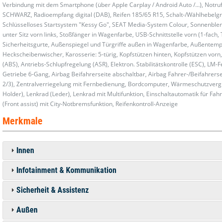
Verbindung mit dem Smartphone (über Apple Carplay / Android Auto /...), Notru
SCHWARZ, Radioempfang digital (DAB), Reifen 185/65 R15, Schalt-/Wählhebelgriff
Schlüsselloses Startsystem "Kessy Go", SEAT Media-System Colour, Sonnenblende
unter Sitz vorn links, Stoßfänger in Wagenfarbe, USB-Schnittstelle vorn (1-fach,
Sicherheitsgurte, Außenspiegel und Türgriffe außen in Wagenfarbe, Außentem
Heckscheibenwischer, Karosserie: 5-türig, Kopfstützen hinten, Kopfstützen vorn
(ABS), Antriebs-Schlupfregelung (ASR), Elektron. Stabilitätskontrolle (ESC), LM-F
Getriebe 6-Gang, Airbag Beifahrerseite abschaltbar, Airbag Fahrer-/Beifahrersei
2/3), Zentralverriegelung mit Fernbedienung, Bordcomputer, Wärmeschutzvergla
Holder), Lenkrad (Leder), Lenkrad mit Multifunktion, Einschaltautomatik für F
(Front assist) mit City-Notbremsfunktion, Reifenkontroll-Anzeige
Merkmale
Innen
Infotainment & Kommunikation
Sicherheit & Assistenz
Außen