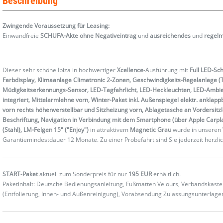
Beschreibung
Zwingende Voraussetzung für Leasing:
Einwandfreie
SCHUFA-Akte ohne Negativeintrag
und
ausreichendes
und
regel
Dieser sehr schöne Ibiza in hochwertiger
Xcellence
-Ausführung mit
Full LED-Sc
Farbdisplay,
Klimaanlage Climatronic 2-Zonen, Geschwindigkeits-Regelanlage (
Müdigkeitserkennungs-Sensor, LED-Tagfahrlicht, LED-Heckleuchten, LED-Ambie
integriert, Mittelarmlehne vorn, Winter-Paket inkl. Außenspiegel elektr. anklappb
vorn rechts höhenverstellbar und Sitzheizung vorn, Ablagetasche an Vordersitzl
Beschriftung, Navigation in Verbindung mit dem Smartphone (über Apple Carplay 
(Stahl), LM-Felgen 15" ("Enjoy")
in attraktivem
Magnetic Grau
wurde in unseren 
Garantiemindestdauer 12 Monate. Zu einer Probefahrt sind Sie jederzeit herzli
START-Paket
aktuell zum Sonderpreis für nur
195 EUR
erhältlich.
Paketinhalt: Deutsche Bedienungsanleitung, Fußmatten Velours, Verbandskas
(Entfolierung, Innen- und Außenreinigung), Vorabsendung Zulassungsunterlag