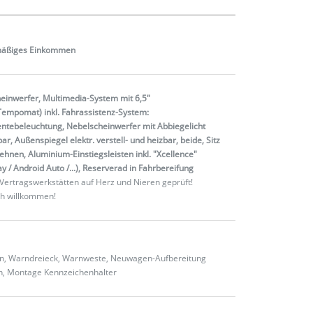
mäßiges
Einkommen
heinwerfer,
Multimedia-System mit 6,5"
Tempomat) inkl. Fahrassistenz-System:
ntebeleuchtung, Nebelscheinwerfer mit Abbiegelicht
ar, Außenspiegel elektr. verstell- und heizbar, beide, Sitz
ehnen, Aluminium-Einstiegsleisten inkl. "Xcellence"
/ Android Auto /...),
Reserverad in Fahrbereifung
Vertragswerkstätten auf Herz und Nieren geprüft!
ch willkommen!
ten, Warndreieck, Warnweste, Neuwagen-Aufbereitung
en, Montage Kennzeichenhalter