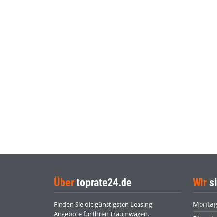
Über
toprate24.de
Wir
si
Monta
Finden Sie die günstigsten Leasing
Angebote für Ihren Traumwagen.