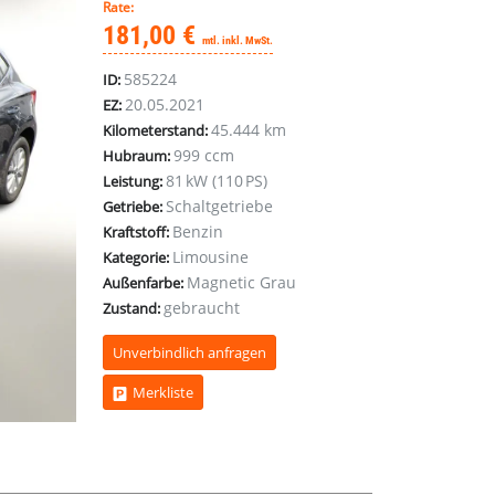
Rate:
181,00 €
mtl. inkl. MwSt.
585224
ID:
20.05.2021
EZ:
45.444 km
Kilometerstand:
999 ccm
Hubraum:
81 kW (110 PS)
Leistung:
Schaltgetriebe
Getriebe:
Benzin
Kraftstoff:
Limousine
Kategorie:
Magnetic Grau
Außenfarbe:
gebraucht
Zustand:
Unverbindlich anfragen
Merkliste