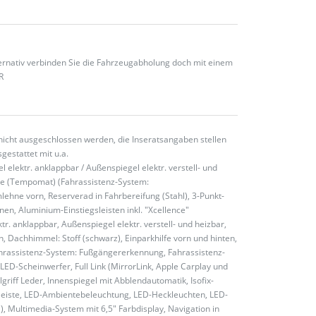
ternativ verbinden Sie die Fahrzeugabholung doch mit einem
R
nicht ausgeschlossen werden, die Inseratsangaben stellen
gestattet mit u.a.
l elektr. anklappbar / Außenspiegel elektr. verstell- und
age (Tempomat) (Fahrassistenz-System:
lehne vorn, Reserverad in Fahrbereifung (Stahl), 3-Punkt-
nen, Aluminium-Einstiegsleisten inkl. "Xcellence"
r. anklappbar, Außenspiegel elektr. verstell- und heizbar,
n, Dachhimmel: Stoff (schwarz), Einparkhilfe vorn und hinten,
 Fahrassistenz-System: Fußgängererkennung, Fahrassistenz-
 LED-Scheinwerfer, Full Link (MirrorLink, Apple Carplay und
iff Leder, Innenspiegel mit Abblendautomatik, Isofix-
ierleiste, LED-Ambientebeleuchtung, LED-Heckleuchten, LED-
), Multimedia-System mit 6,5" Farbdisplay, Navigation in