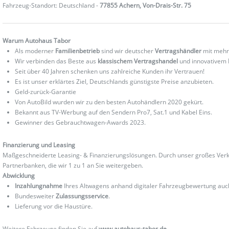
Fahrzeug-Standort: Deutschland -
77855 Achern, Von-Drais-Str. 75
Warum Autohaus Tabor
Als moderner
Familienbetrieb
sind wir deutscher
Vertragshändler
mit mehr
Wir verbinden das Beste aus
klassischem Vertragshandel
und innovativem
Seit über 40 Jahren schenken uns zahlreiche Kunden ihr Vertrauen!
Es ist unser erklärtes Ziel, Deutschlands günstigste Preise anzubieten.
Geld-zurück-Garantie
Von AutoBild wurden wir zu den besten Autohändlern 2020 gekürt.
Bekannt aus TV-Werbung auf den Sendern Pro7, Sat.1 und Kabel Eins.
Gewinner des Gebrauchtwagen-Awards 2023.
Finanzierung und Leasing
Maßgeschneiderte Leasing- & Finanzierungslösungen. Durch unser großes Verka
Partnerbanken, die wir 1 zu 1 an Sie weitergeben.
Abwicklung
Inzahlungnahme
Ihres Altwagens anhand digitaler Fahrzeugbewertung au
Bundesweiter
Zulassungsservice
.
Lieferung vor die Haustüre.
Weitere Fahrzeuge finden Sie auf
www.autohaus-tabor.de