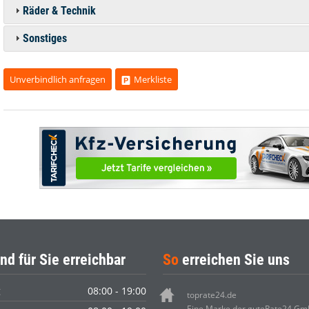
Räder & Technik
Sonstiges
Unverbindlich anfragen
Merkliste
nd für Sie erreichbar
So
erreichen Sie uns
g
08:00 - 19:00
toprate24.de
Eine Marke der guteRate24 G