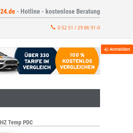
e24.de
- Hotline - kostenlose Beratung
0 52 51 / 29 86 91-0
Anmelden
 SHZ Temp PDC