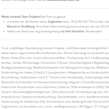
Weite Anreise? Kein Problem!
Bei Fahrzeugkauf:
erstatten wir die Kosten eines
Zugtickets
(max. 30 EUR/2.Kl/1 Pers) oder al
Besuch in Straßburg
: Ihre Hotel-Übernachtung bezuschussen wir mit 30 EU
liefern wir Ihnen das Fzg kostengünstig
vor Ihre Haustüre
. Bundesweit!
Trotz sorgfältiger Bearbeitung können Eingabe- und Datenübermittlungsfehler 
daher keine zugesicherte Beschaffenheit dar. Dieses Fahrzeug ist zusätzlich aus
Winter-Paket (Sitz vorn rechts höhenverstellbar / Sitzheizung vorn / Außenspiege
heizbar, beide), Klimaanlage Climatronic 2-Zonen, Geschwindigkeits-Regelanl
Müdigkeitserkennung), Nebelscheinwerfer mit Abbiegelicht integriert, Mittelarm
Sicherheitsgurte hinten (3-fach), 6 Lautsprecher, Ablagetasche an Vordersitzleh
Beschriftung, Audiosystem mit 6,5" Touchscreen-Farbdisplay, Außenspiegel elekt
Bluetooth-Schnittstelle mit Freisprecheinrichtung integriert, Chromfensterleiste
Elektrische Fensterheber vorn und hinten, Elektron. Differentialsperre (XDS),
System: Geschwindigkeitsbegrenzer, Faltschlüssel inkl. Fernbedienung (2x), Full
Android Auto), Gepäckraumbeleuchtung, Getränkehalter vorn, Handbremshebelgr
Vorbereitung für Kindersitze (4x), Komfortsitze vorn, Kühlergrill inkl. Chrom-Z
Tagfahrlicht, Leseleuchten vorn, Licht- und Regensensor, LM-Felgen 15" ("Enjoy"