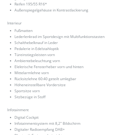
Reifen 195/55 R16*
Außenspiegelgehäuse in Kontrastlackierung
Interieur
Fußmatten
Lederlenkrad im Sportdesign mit Multifunktionstasten
Schalthebelknauf in Leder
Pedalerie in Edelstahloptik
Türeinstiegsleisten vorn
Ambientebeleuchtung vorn
Elektrische Fensterheber vorn und hinten
Mittelarmlehne vorn
Rücksitzlehne 60:40 geteilt umlegbar
Höheneinstellbare Vordersitze
Sportsitze vorn
Sitzbezüge in Stoff
Infotainment
Digital Cockpit
Infotainmentsystem mit 8,2" Bildschirm
Digitaler Radioempfang DAB+