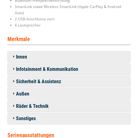
Bluetooth Freisprecheinrichtung
SmartLink sowie Wireless SmartLink (Apple CarPlay & Android
Auto)
2 USB-Anschlüsse vorn
6 Lautsprecher
Merkmale
Innen
Infotainment & Kommunikation
Sicherheit & Assistenz
Außen
Räder & Technik
Sonstiges
Serienausstattungen