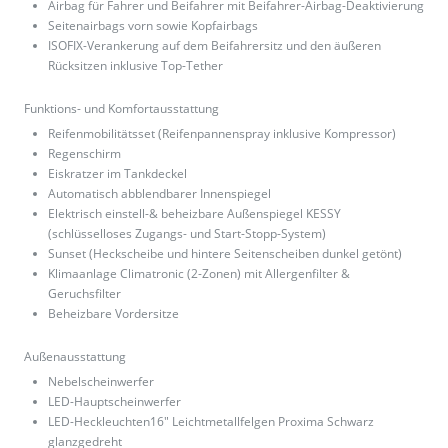
Airbag für Fahrer und Beifahrer mit Beifahrer-Airbag-Deaktivierung
Seitenairbags vorn sowie Kopfairbags
ISOFIX-Verankerung auf dem Beifahrersitz und den äußeren
Rücksitzen inklusive Top-Tether
Funktions- und Komfortausstattung
Reifenmobilitätsset (Reifenpannenspray inklusive Kompressor)
Regenschirm
Eiskratzer im Tankdeckel
Automatisch abblendbarer Innenspiegel
Elektrisch einstell-& beheizbare Außenspiegel KESSY
(schlüsselloses Zugangs- und Start-Stopp-System)
Sunset (Heckscheibe und hintere Seitenscheiben dunkel getönt)
Klimaanlage Climatronic (2-Zonen) mit Allergenfilter &
Geruchsfilter
Beheizbare Vordersitze
Außenausstattung
Nebelscheinwerfer
LED-Hauptscheinwerfer
LED-Heckleuchten16" Leichtmetallfelgen Proxima Schwarz
glanzgedreht