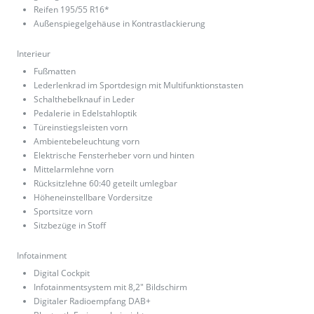
Reifen 195/55 R16*
Außenspiegelgehäuse in Kontrastlackierung
Interieur
Fußmatten
Lederlenkrad im Sportdesign mit Multifunktionstasten
Schalthebelknauf in Leder
Pedalerie in Edelstahloptik
Türeinstiegsleisten vorn
Ambientebeleuchtung vorn
Elektrische Fensterheber vorn und hinten
Mittelarmlehne vorn
Rücksitzlehne 60:40 geteilt umlegbar
Höheneinstellbare Vordersitze
Sportsitze vorn
Sitzbezüge in Stoff
Infotainment
Digital Cockpit
Infotainmentsystem mit 8,2" Bildschirm
Digitaler Radioempfang DAB+