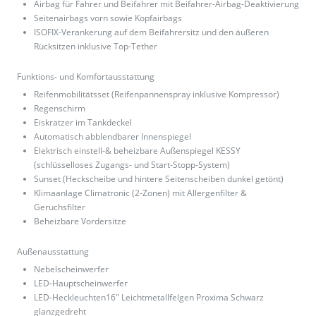
Airbag für Fahrer und Beifahrer mit Beifahrer-Airbag-Deaktivierung
Seitenairbags vorn sowie Kopfairbags
ISOFIX-Verankerung auf dem Beifahrersitz und den äußeren
Rücksitzen inklusive Top-Tether
Funktions- und Komfortausstattung
Reifenmobilitätsset (Reifenpannenspray inklusive Kompressor)
Regenschirm
Eiskratzer im Tankdeckel
Automatisch abblendbarer Innenspiegel
Elektrisch einstell-& beheizbare Außenspiegel KESSY
(schlüsselloses Zugangs- und Start-Stopp-System)
Sunset (Heckscheibe und hintere Seitenscheiben dunkel getönt)
Klimaanlage Climatronic (2-Zonen) mit Allergenfilter &
Geruchsfilter
Beheizbare Vordersitze
Außenausstattung
Nebelscheinwerfer
LED-Hauptscheinwerfer
LED-Heckleuchten16" Leichtmetallfelgen Proxima Schwarz
glanzgedreht