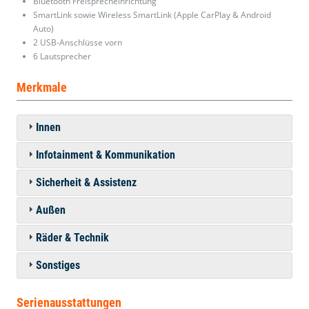
Bluetooth Freisprecheinrichtung
SmartLink sowie Wireless SmartLink (Apple CarPlay & Android
Auto)
2 USB-Anschlüsse vorn
6 Lautsprecher
Merkmale
Innen
Infotainment & Kommunikation
Sicherheit & Assistenz
Außen
Räder & Technik
Sonstiges
Serienausstattungen