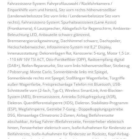
Fahrassistenz-System: Fahrprofilauswahl / Rückfahrkamera /
Einparkhilfe vorn und hinten), Sitz vorn rechts höhenverstellbar
(Lendenwirbelstütze Sitz vorn links / Lendenwirbelstütze Sitz vorn
rechts), Fahrassistenz-System: Spurhalteassistent (Lane Assist)
(Frontkamera), 6 Lautsprecher, Ablagefach für Regenschirm, Ambiente-
Beleuchtung LED, Anbauteile schwarz glänzend,
Bremsenergierückgewinnung, Dachhimmel schwarz, Dachspoiler,
Heckscheibenwischer, Infotainment-System mit 8,2" Display,
Innenausstattung: Dekoreinlagen Rot, Karosserie: 5-türig, Motor 1,5 Ltr.
- 110 kW 16V TSI ACT, Otto-Partikelfilter (OPF), Radioempfang digital
(DAB+), Reifen-Reparaturkit, Sitz vorn links höhenverstellbar, Sitzbezug
/ Polsterung: Monte Carlo, Sonnenblende links mit Spiegel,
Sonnenblende rechts mit Spiegel, Stoßfänger Wagenfarbe, Türgriffe
außen Wagenfarbe, Freisprechanlage Telefon mit Bluetooth, USB-
Schnittstelle vorn (2-fach, Typ C), Wireless SmartLink, Anti-Blockier-
System (ABS), Bremsassistent, Antriebs-Schlupfregelung (ASR),
Elektron. Querdifferentialsperre (XDS), Elektron. Stabilitäts-Programm
(ESP), Wegfahrsperre, Getriebe 7-Gang - Doppelkupplungsgetriebe
DSG, Klimaanlage Climatronic 2-Zonen, Airbag Beifahrerseite
abschaltbar, Airbag Fahrer-/Beifahrerseite, Fensterheber elektrisch
hinten, Fensterheber elektrisch vorn, Isofix-Aufnahmen für Kindersitz an
Beifahrersitz, Isofix-Aufnahmen für Kindersitz an Rücksitz, Kopf-Airbag-