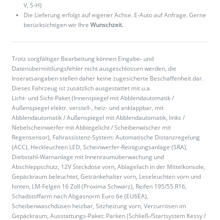
V, S-H)
Die Lieferung erfolgt auf eigener Achse. E-Auto auf Anfrage. Gerne
berücksichtigen wir Ihre
Wunschzeit
.
Trotz sorgfältiger Bearbeitung können Eingabe- und
Datenübermittlungsfehler nicht ausgeschlossen werden, die
Inseratsangaben stellen daher keine zugesicherte Beschaffenheit dar.
Dieses Fahrzeug ist zusätzlich ausgestattet mit u.a.
Licht- und Sicht-Paket (Innenspiegel mit Abblendautomatik /
Außenspiegel elektr. verstell-, heiz- und anklappbar, mit
Abblendautomatik / Außenspiegel mit Abblendautomatik, links /
Nebelscheinwerfer mit Abbiegelicht / Scheibenwischer mit
Regensensor), Fahrassistenz-System: Automatische Distanzregelung
(ACC), Heckleuchten LED, Scheinwerfer-Reinigungsanlage (SRA),
Diebstahl-Warnanlage mit Innenraumüberwachung und
Abschleppschutz, 12V Steckdose vorn, Ablagefach in der Mittelkonsole,
Gepäckraum beleuchtet, Getränkehalter vorn, Leseleuchten vorn und
hinten, LM-Felgen 16 Zoll (Proxima Schwarz), Reifen 195/55 R16,
Schadstoffarm nach Abgasnorm Euro 6e (EU6EA),
Scheibenwaschdüsen heizbar, Sitzheizung vorn, Verzurrösen im
Gepäckraum, Ausstattungs-Paket: Parken (Schließ-/Startsystem Kessy /