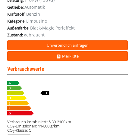
110 kW (150 PS)
Leistung:
Kessy
Kessy
Kessy
Kessy
Automatik
Getriebe:
VirtC
VirtC
VirtC
VirtC
Benzin
Kraftstoff:
SHZ
SHZ
SHZ
SHZ
Limousine
Kam
Kam
Kam
Kam
Kategorie:
Black-Magic Perleffekt
Außenfarbe:
gebraucht
Zustand:
Unverbindlich anfragen
Merkliste
Verbrauchswerte
Verbrauch kombiniert:
5,30 l/100km
CO
-Emissionen:
114,00 g/km
2
CO
-Klasse:
C
2