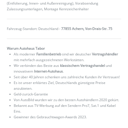
(Entfolierung, Innen- und Außenreinigung), Vorabsendung
Zulassungsunterlagen, Montage Kennzeichenhalter
Fahrzeug-Standort: Deutschland -
77855 Achern, Von-Drais-Str. 75
Warum Autohaus Tabor
Als moderner
Familienbetrieb
sind wir deutscher
Vertragshändler
mit mehrfach ausgezeichneten Werkstätten.
Wir verbinden das Beste aus
klassischem Vertragshandel
und
innovativem
Internet-Autohaus
.
Seit über 40 Jahren schenken uns zahlreiche Kunden ihr Vertrauen!
Es ist unser erklärtes Ziel, Deutschlands günstigste Preise
anzubieten.
Geld-zurück-Garantie
Von AutoBild wurden wir zu den besten Autohändlern 2020 gekürt.
Bekannt aus TV-Werbung auf den Sendern Pro7, Sat.1 und Kabel
Eins.
Gewinner des Gebrauchtwagen-Awards 2023.