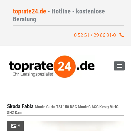
toprate24.de
- Hotline - kostenlose
Beratung
0 52 51 / 29 86 91-0
Skoda Fabia
Monte Carlo TSI 150 DSG MonteC ACC Kessy VirtC
SHZ Kam
5