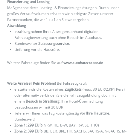
Finanzierung und Leasing
Maßgeschneiderte Leasing- & Finanzierungslösungen. Durch unser
großes Verkaufsvolumen erhalten wir niedrigste Zinsen unserer
Partnerbanken, die wir 1 zu 1 an Sie weitergeben.
Abwicklung
Inzahlungnahme
Ihres Altwagens anhand digitaler
Fahrzeugbewertung auch ohne Besuch im Autohaus.
Bundesweiter
Zulassungsservice
.
Lieferung vor die Haustüre.
Weitere Fahrzeuge finden Sie auf
www.autohaus-tabor.de
Weite Anreise? Kein Problem!
Bei Fahrzeugkauf:
erstatten wir die Kosten eines
Zugtickets
(max. 30 EUR/2.Kl/1 Pers)
oder alternativ verbinden Sie die Fahrzeugabholung doch mit
einem
Besuch in Straßburg
: Ihre Hotel-Übernachtung
bezuschussen wir mit 30 EUR
liefern wir Ihnen das Fzg kostengünstig
vor Ihre Haustüre
.
Bundesweit!
Zone 1: 299 EUR
(NRW, HE, B-W, BAY, R-P, SL, THÜ)
Zone 2: 399 EUR
(BB, BER, BRE, HH, SACHS, SACHS-A, N-SACHS, M-