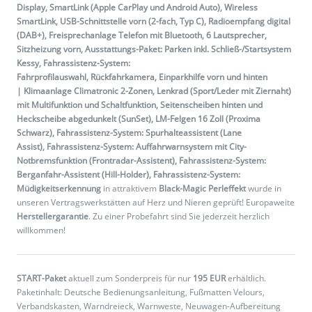
Display, SmartLink (Apple CarPlay und Android Auto), Wireless
SmartLink, USB-Schnittstelle vorn (2-fach, Typ C), Radioempfang digital
(DAB+), Freisprechanlage Telefon mit Bluetooth, 6 Lautsprecher,
Sitzheizung vorn, Ausstattungs-Paket: Parken inkl. Schließ-/Startsystem
Kessy, Fahrassistenz-System:
Fahrprofilauswahl, Rückfahrkamera, Einparkhilfe vorn und hinten
| Klimaanlage Climatronic 2-Zonen, Lenkrad (Sport/Leder mit Ziernaht)
mit Multifunktion und Schaltfunktion, Seitenscheiben hinten und
Heckscheibe abgedunkelt (SunSet), LM-Felgen 16 Zoll (Proxima
Schwarz), Fahrassistenz-System: Spurhalteassistent (Lane
Assist), Fahrassistenz-System: Auffahrwarnsystem mit City-
Notbremsfunktion (Frontradar-Assistent), Fahrassistenz-System:
Berganfahr-Assistent (Hill-Holder), Fahrassistenz-System:
Müdigkeitserkennung
in attraktivem
Black-Magic Perleffekt
wurde in
unseren Vertragswerkstätten auf Herz und Nieren geprüft! Europaweite
Herstellergarantie
. Zu einer Probefahrt sind Sie jederzeit herzlich
willkommen!
START-Paket
aktuell zum Sonderpreis für nur
195 EUR
erhältlich.
Paketinhalt: Deutsche Bedienungsanleitung, Fußmatten Velours,
Verbandskasten, Warndreieck, Warnweste, Neuwagen-Aufbereitung