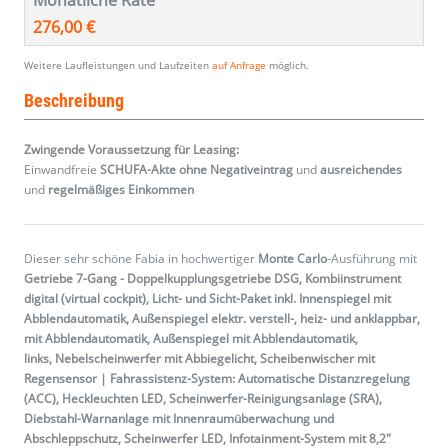
Monatliche Rate
276,00 €
Weitere Laufleistungen und Laufzeiten
auf Anfrage
möglich.
Beschreibung
Zwingende Voraussetzung für Leasing:
Einwandfreie
SCHUFA-Akte ohne Negativeintrag
und
ausreichendes
und
regelmäßiges
Einkommen
Dieser sehr schöne Fabia in hochwertiger
Monte Carlo
-Ausführung mit
Getriebe 7-Gang - Doppelkupplungsgetriebe DSG, Kombiinstrument
digital (virtual cockpit), Licht- und Sicht-Paket inkl. Innenspiegel mit
Abblendautomatik, Außenspiegel elektr. verstell-, heiz- und anklappbar,
mit Abblendautomatik, Außenspiegel mit Abblendautomatik,
links, Nebelscheinwerfer mit Abbiegelicht, Scheibenwischer mit
Regensensor | Fahrassistenz-System: Automatische Distanzregelung
(ACC), Heckleuchten LED, Scheinwerfer-Reinigungsanlage (SRA),
Diebstahl-Warnanlage mit Innenraumüberwachung und
Abschleppschutz, Scheinwerfer LED, Infotainment-System mit 8,2"