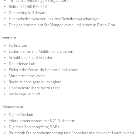
16" Leichtmetallfelgen Sargas Aero
Reifen 205/60 R16 92V
Dachreling in Schwarz
Heckscheibenwischer inklusive Scheibenwaschanlage
Designelemente am Stoßfänger vorne und hinten in Platin-Grau
Interieur
Fußmatten
Lederlenkrad mit Multifunktionstasten
Schalthebelknauf in Leder
Dekorleiste Loft
Elektrische Fensterheber vorn und hinten
Mittelarmlehne vorne
Rücksitzlehne geteilt umlegbar
Höheneinstellbare Vordersitze
Sitzbezüge in Stoff
Infotainment
Digital Cockpit
Infotainmentsystem mit 8,2" Bildschirm
Digitaler Radioempfang DAB+
Bluetooth Freisprecheinrichtung und Phonebox mitinduktiver Ladefunktion