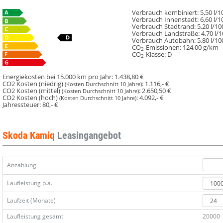
Verbrauch kombiniert:
5,50 l/
Verbrauch Innenstadt:
6,60 l/
Verbrauch Stadtrand:
5,20 l/1
Verbrauch Landstraße:
4,70 l/
Verbrauch Autobahn:
5,80 l/1
CO
-Emissionen:
124,00 g/km
2
CO
-Klasse:
D
2
Energiekosten bei 15.000 km pro Jahr:
1.438,80 €
CO2 Kosten (niedrig)
:
1.116,- €
(Kosten Durchschnitt 10 Jahre)
CO2 Kosten (mittel)
:
2.650,50 €
(Kosten Durchschnitt 10 Jahre)
CO2 Kosten (hoch)
:
4.092,- €
(Kosten Durchschnitt 10 Jahre)
Jahressteuer:
80,- €
Skoda Kamiq
Leasingangebot
Anzahlung
Laufleistung p.a.
Laufzeit (Monate)
Laufleistung gesamt
20000