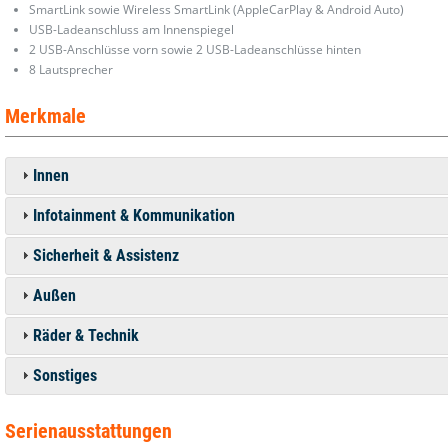
SmartLink sowie Wireless SmartLink (AppleCarPlay & Android Auto)
USB-Ladeanschluss am Innenspiegel
2 USB-Anschlüsse vorn sowie 2 USB-Ladeanschlüsse hinten
8 Lautsprecher
Merkmale
Innen
Infotainment & Kommunikation
Sicherheit & Assistenz
Außen
Räder & Technik
Sonstiges
Serienausstattungen