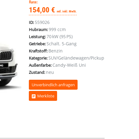
Rate:
154,00 €
mtl. inkl. MwSt.
559026
ID:
999 ccm
Hubraum:
70 kW (95 PS)
Leistung:
Schalt. 5-Gang
Getriebe:
Benzin
Kraftstoff:
SUV/Geländewagen/Pickup
Kategorie:
Candy-Weiß Uni
Außenfarbe:
neu
Zustand:
Unverbindlich anfragen
Merkliste