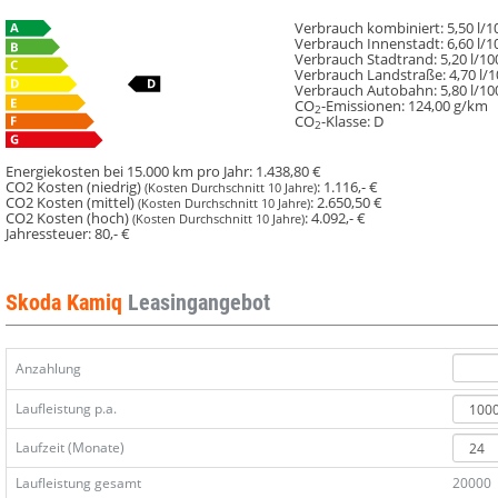
Verbrauch kombiniert:
5,50 l/
Verbrauch Innenstadt:
6,60 l/
Verbrauch Stadtrand:
5,20 l/1
Verbrauch Landstraße:
4,70 l/
Verbrauch Autobahn:
5,80 l/1
CO
-Emissionen:
124,00 g/km
2
CO
-Klasse:
D
2
Energiekosten bei 15.000 km pro Jahr:
1.438,80 €
CO2 Kosten (niedrig)
:
1.116,- €
(Kosten Durchschnitt 10 Jahre)
CO2 Kosten (mittel)
:
2.650,50 €
(Kosten Durchschnitt 10 Jahre)
CO2 Kosten (hoch)
:
4.092,- €
(Kosten Durchschnitt 10 Jahre)
Jahressteuer:
80,- €
Skoda Kamiq
Leasingangebot
Anzahlung
Laufleistung p.a.
Laufzeit (Monate)
Laufleistung gesamt
20000