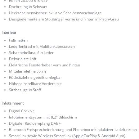
Reifen 205/60 R16 92V
Dachreling in Schwarz
Heckscheibenwischer inklusive Scheibenwaschanlage
Designelemente am Stoßfänger vorne und hinten in Platin-Grau
Interieur
Fußmatten
Lederlenkrad mit Multifunktionstasten
Schalthebelknauf in Leder
Dekorleiste Loft
Elektrische Fensterheber vorn und hinten
Mittelarmlehne vorne
Rücksitzlehne geteilt umlegbar
Höheneinstellbare Vordersitze
Sitzbezüge in Stoff
Infotainment
Digital Cockpit
Infotainmentsystem mit 8,2" Bildschirm
Digitaler Radioempfang DAB+
Bluetooth Freisprecheinrichtung und Phonebox mitinduktiver Ladefunktion
SmartLink sowie Wireless SmartLink (AppleCarPlay & Android Auto)