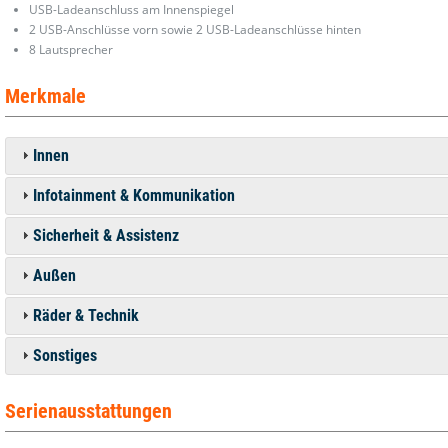
USB-Ladeanschluss am Innenspiegel
2 USB-Anschlüsse vorn sowie 2 USB-Ladeanschlüsse hinten
8 Lautsprecher
Merkmale
Innen
Infotainment & Kommunikation
Sicherheit & Assistenz
Außen
Räder & Technik
Sonstiges
Serienausstattungen