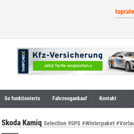
toprat
So funktionierts
Fahrzeugankauf
Kontakt
Skoda Kamiq
Selection 95PS #Winterpaket #Vorla