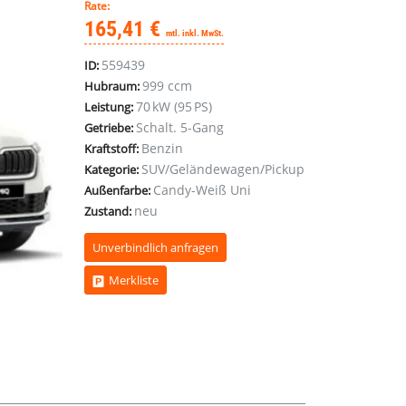
Rate:
165,41 €
mtl. inkl. MwSt.
559439
ID:
999 ccm
Hubraum:
70 kW (95 PS)
Leistung:
Schalt. 5-Gang
Getriebe:
Benzin
Kraftstoff:
SUV/Geländewagen/Pickup
Kategorie:
Candy-Weiß Uni
Außenfarbe:
neu
Zustand:
Unverbindlich anfragen
Merkliste